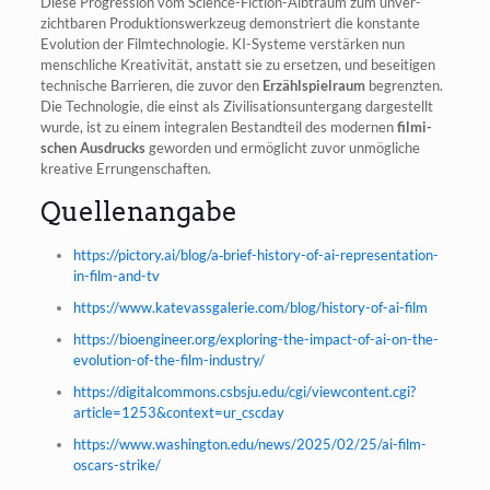
Die­se Pro­gres­si­on vom Sci­ence-Fic­tion-Alb­traum zum unver­
zicht­ba­ren Pro­duk­ti­ons­werk­zeug demons­triert die kon­stan­te
Evo­lu­ti­on der Film­tech­no­lo­gie. KI-Sys­te­me ver­stär­ken nun
mensch­li­che Krea­ti­vi­tät, anstatt sie zu erset­zen, und besei­ti­gen
tech­ni­sche Bar­rie­ren, die zuvor den
Erzähl­spiel­raum
begrenz­ten.
Die Tech­no­lo­gie, die einst als Zivi­li­sa­ti­ons­un­ter­gang dar­ge­stellt
wur­de, ist zu einem inte­gra­len Bestand­teil des moder­nen
fil­mi­
schen Aus­drucks
gewor­den und ermög­licht zuvor unmög­li­che
krea­ti­ve Errungenschaften.
Quellenangabe
https://pictory.ai/blog/a‑brief-history-of-ai-representation-
in-film-and-tv
https://www.katevassgalerie.com/blog/history-of-ai-film
https://bioengineer.org/exploring-the-impact-of-ai-on-the-
evolution-of-the-film-industry/
https://digitalcommons.csbsju.edu/cgi/viewcontent.cgi?
article=1253&context=ur_cscday
https://www.washington.edu/news/2025/02/25/ai-film-
oscars-strike/