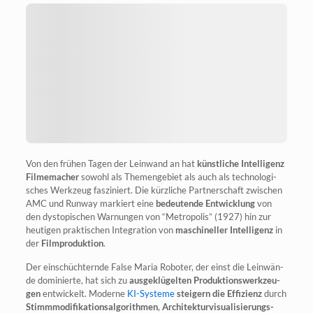
Von den frü­hen Tagen der Lein­wand an hat
künst­li­che Intel­li­genz
Fil­me­ma­cher
sowohl als The­men­ge­biet als auch als tech­no­lo­gi­
sches Werk­zeug fas­zi­niert. Die kürz­li­che Part­ner­schaft zwi­schen
AMC und Run­way mar­kiert eine
bedeu­ten­de Ent­wick­lung
von
den dys­to­pi­schen War­nun­gen von “Metro­po­lis” (1927) hin zur
heu­ti­gen prak­ti­schen Inte­gra­ti­on von
maschi­nel­ler Intel­li­genz
in
der
Film­pro­duk­ti­on
.
Der ein­schüch­tern­de Fal­se Maria Robo­ter, der einst die Lein­wän­
de domi­nier­te, hat sich zu
aus­ge­klü­gel­ten Pro­duk­ti­ons­werk­zeu­
gen
ent­wi­ckelt. Moder­ne
KI-Sys­te­me
stei­gern die Effi­zi­enz
durch
Stimm­mo­di­fi­ka­ti­ons­al­go­rith­men
,
Archi­tek­tur­vi­sua­li­sie­rungs­