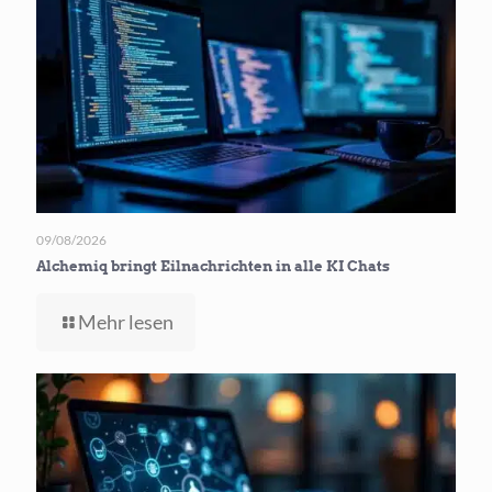
09/08/2026
Alchemiq bringt Eilnachrichten in alle KI Chats
-
Mehr lesen
Alchemiq
bringt
Eilnachrichten
in
alle
KI Chats