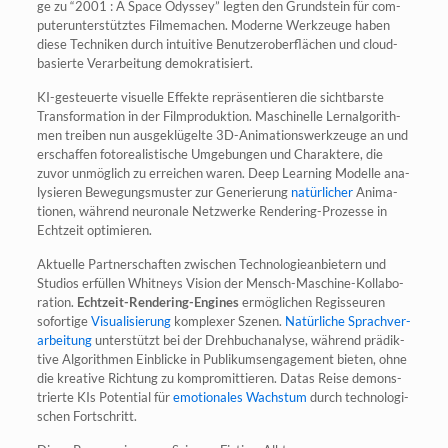
ge zu “2001 : A Space Odys­sey” leg­ten den Grund­stein für com­
pu­ter­un­ter­stütz­tes Fil­me­ma­chen. Moder­ne Werk­zeu­ge haben
die­se Tech­ni­ken durch intui­ti­ve Benut­zer­ober­flä­chen und cloud­
ba­sier­te Ver­ar­bei­tung demokratisiert.
KI-gesteu­er­te visu­el­le Effek­te reprä­sen­tie­ren die sicht­bars­te
Trans­for­ma­ti­on in der Film­pro­duk­ti­on. Maschi­nel­le Lern­al­go­rith­
men trei­ben nun aus­ge­klü­gel­te 3D-Ani­ma­ti­ons­werk­zeu­ge an und
erschaf­fen foto­rea­lis­ti­sche Umge­bun­gen und Cha­rak­te­re, die
zuvor unmög­lich zu errei­chen waren. Deep Lear­ning Model­le ana­
ly­sie­ren Bewe­gungs­mus­ter zur Gene­rie­rung
natür­li­cher
Ani­ma­
tio­nen, wäh­rend neu­ro­na­le Netz­wer­ke Ren­de­ring-Pro­zes­se in
Echt­zeit optimieren.
Aktu­el­le Part­ner­schaf­ten zwi­schen Tech­no­lo­gie­an­bie­tern und
Stu­di­os erfül­len Whit­neys Visi­on der Mensch-Maschi­ne-Kol­la­bo­
ra­ti­on.
Echt­zeit-Ren­de­ring-Engi­nes
ermög­li­chen Regis­seu­ren
sofor­ti­ge
Visua­li­sie­rung
kom­ple­xer Sze­nen.
Natür­li­che Sprach­ver­
ar­bei­tung
unter­stützt bei der Dreh­buch­ana­ly­se, wäh­rend prä­dik­
ti­ve Algo­rith­men Ein­bli­cke in Publi­kum­s­en­ga­ge­ment bie­ten, ohne
die krea­ti­ve Rich­tung zu kom­pro­mit­tie­ren. Datas Rei­se demons­
trier­te KIs Poten­ti­al für
emo­tio­na­les Wachs­tum
durch tech­no­lo­gi­
schen Fortschritt.