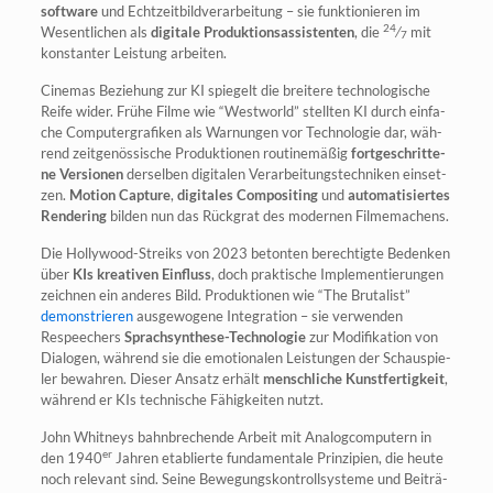
soft­ware
und Echt­zeit­bild­ver­ar­bei­tung – sie funk­tio­nie­ren im
24
Wesent­li­chen als
digi­ta­le Pro­duk­ti­ons­as­sis­ten­ten
, die
⁄
mit
7
kon­stan­ter Leis­tung arbeiten.
Cine­mas Bezie­hung zur KI spie­gelt die brei­te­re tech­no­lo­gi­sche
Rei­fe wider. Frü­he Fil­me wie “West­world” stell­ten KI durch ein­fa­
che Com­pu­ter­gra­fi­ken als War­nun­gen vor Tech­no­lo­gie dar, wäh­
rend zeit­ge­nös­si­sche Pro­duk­tio­nen rou­ti­ne­mä­ßig
fort­ge­schrit­te­
ne Ver­sio­nen
der­sel­ben digi­ta­len Ver­ar­bei­tungs­tech­ni­ken ein­set­
zen.
Moti­on Cap­tu­re
,
digi­ta­les Com­po­si­ting
und
auto­ma­ti­sier­tes
Ren­de­ring
bil­den nun das Rück­grat des moder­nen Filmemachens.
Die Hol­ly­wood-Streiks von 2023 beton­ten berech­tig­te Beden­ken
über
KIs krea­ti­ven Ein­fluss
, doch prak­ti­sche Imple­men­tie­run­gen
zeich­nen ein ande­res Bild. Pro­duk­tio­nen wie “The Bru­ta­list”
demons­trie­ren
aus­ge­wo­ge­ne Inte­gra­ti­on – sie ver­wen­den
Respee­chers
Sprach­syn­the­se-Tech­no­lo­gie
zur Modi­fi­ka­ti­on von
Dia­lo­gen, wäh­rend sie die emo­tio­na­len Leis­tun­gen der Schau­spie­
ler bewah­ren. Die­ser Ansatz erhält
mensch­li­che Kunst­fer­tig­keit
,
wäh­rend er KIs tech­ni­sche Fähig­kei­ten nutzt.
John Whit­neys bahn­bre­chen­de Arbeit mit Ana­log­com­pu­tern in
er
den 1940
Jah­ren eta­blier­te fun­da­men­ta­le Prin­zi­pi­en, die heu­te
noch rele­vant sind. Sei­ne Bewe­gungs­kon­troll­sys­te­me und Bei­trä­