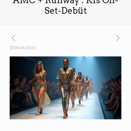
AMC + Runway : KIs On-
Set-Debüt
06/06/2025