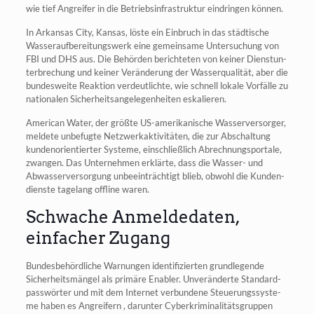
wie tief Angrei­fer in die Betriebs­in­fra­struk­tur ein­drin­gen können.
In Arkan­sas City, Kan­sas, lös­te ein Ein­bruch in das städ­ti­sche
Was­ser­auf­be­rei­tungs­werk eine gemein­sa­me Unter­su­chung von
FBI und DHS aus. Die Behör­den berich­te­ten von kei­ner Dienst­un­
ter­bre­chung und kei­ner Ver­än­de­rung der Was­ser­qua­li­tät, aber die
bun­des­wei­te Reak­ti­on ver­deut­lich­te, wie schnell loka­le Vor­fäl­le zu
natio­na­len Sicher­heits­an­ge­le­gen­hei­ten eskalieren.
Ame­ri­can Water, der größ­te US-ame­ri­ka­ni­sche Was­ser­ver­sor­ger,
mel­de­te unbe­fug­te Netz­werk­ak­ti­vi­tä­ten, die zur Abschal­tung
kun­den­ori­en­tier­ter Sys­te­me, ein­schließ­lich Abrech­nungs­por­ta­le,
zwan­gen. Das Unter­neh­men erklär­te, dass die Was­ser- und
Abwas­ser­ver­sor­gung unbe­ein­träch­tigt blieb, obwohl die Kun­den­
diens­te tage­lang off­line waren.
Schwache Anmeldedaten,
einfacher Zugang
Bun­des­be­hörd­li­che War­nun­gen iden­ti­fi­zier­ten grund­le­gen­de
Sicher­heits­män­gel als pri­mä­re Enabler. Unver­än­der­te Stan­dard­
pass­wör­ter und mit dem Inter­net ver­bun­de­ne Steue­rungs­sys­te­
me haben es Angrei­fern , dar­un­ter Cyber­kri­mi­na­li­täts­grup­pen