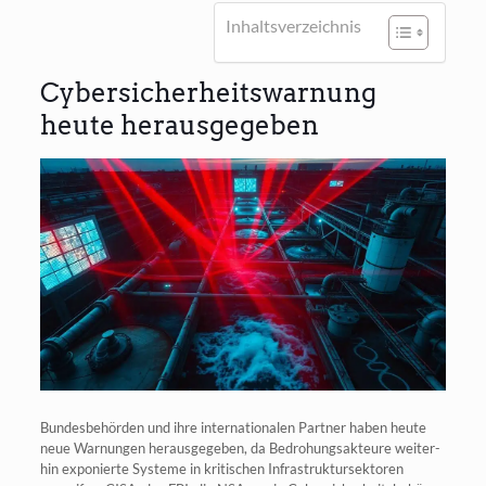
Inhalts­ver­zeich­nis
Cybersicherheitswarnung
heute herausgegeben
Bun­des­be­hör­den und ihre inter­na­tio­na­len Part­ner haben heu­te
neue War­nun­gen her­aus­ge­ge­ben, da Bedro­hungs­ak­teu­re wei­ter­
hin expo­nier­te Sys­te­me in kri­ti­schen Infra­struk­tur­sek­to­ren