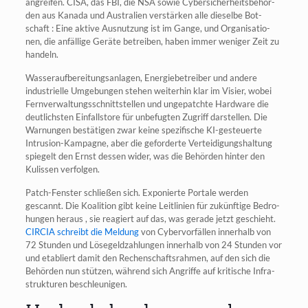
angrei­fen. CISA, das FBI, die NSA sowie Cyber­si­cher­heits­be­hör­
den aus Kana­da und Aus­tra­li­en ver­stär­ken alle die­sel­be Bot­
schaft : Eine akti­ve Aus­nut­zung ist im Gan­ge, und Orga­ni­sa­tio­
nen, die anfäl­li­ge Gerä­te betrei­ben, haben immer weni­ger Zeit zu
handeln.
Was­ser­auf­be­rei­tungs­an­la­gen, Ener­gie­be­trei­ber und ande­re
indus­tri­el­le Umge­bun­gen ste­hen wei­ter­hin klar im Visier, wobei
Fern­ver­wal­tungs­schnitt­stel­len und unge­patch­te Hard­ware die
deut­lichs­ten Ein­falls­to­re für unbe­fug­ten Zugriff dar­stel­len. Die
War­nun­gen bestä­ti­gen zwar kei­ne spe­zi­fi­sche KI-gesteu­er­te
Intru­si­on-Kam­pa­gne, aber die gefor­der­te Ver­tei­di­gungs­hal­tung
spie­gelt den Ernst des­sen wider, was die Behör­den hin­ter den
Kulis­sen verfolgen.
Patch-Fens­ter schlie­ßen sich. Expo­nier­te Por­ta­le wer­den
gescannt. Die Koali­ti­on gibt kei­ne Leit­li­ni­en für zukünf­ti­ge Bedro­
hun­gen her­aus , sie reagiert auf das, was gera­de jetzt geschieht.
CIRCIA schreibt die Mel­dung
von Cyber­vor­fäl­len inner­halb von
72 Stun­den und Löse­geld­zah­lun­gen inner­halb von 24 Stun­den vor
und eta­bliert damit den Rechen­schafts­rah­men, auf den sich die
Behör­den nun stüt­zen, wäh­rend sich Angrif­fe auf kri­ti­sche Infra­
struk­tu­ren beschleunigen.