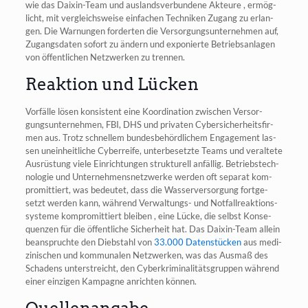
wie das Dai­xin-Team und aus­lands­ver­bun­de­ne Akteu­re , ermög­
licht, mit ver­gleichs­wei­se ein­fa­chen Tech­ni­ken Zugang zu erlan­
gen. Die War­nun­gen for­der­ten die Ver­sor­gungs­un­ter­neh­men auf,
Zugangs­da­ten sofort zu ändern und expo­nier­te Betriebs­an­la­gen
von öffent­li­chen Netz­wer­ken zu trennen.
Reaktion und Lücken
Vor­fäl­le lösen kon­sis­tent eine Koor­di­na­ti­on zwi­schen Ver­sor­
gungs­un­ter­neh­men, FBI, DHS und pri­va­ten Cyber­si­cher­heits­fir­
men aus. Trotz schnel­lem bun­des­be­hörd­li­chem Enga­ge­ment las­
sen unein­heit­li­che Cyber­rei­fe, unter­be­setz­te Teams und ver­al­te­te
Aus­rüs­tung vie­le Ein­rich­tun­gen struk­tu­rell anfäl­lig. Betriebs­tech­
no­lo­gie und Unter­neh­mens­netz­wer­ke wer­den oft sepa­rat kom­
pro­mit­tiert, was bedeu­tet, dass die Was­ser­ver­sor­gung fort­ge­
setzt wer­den kann, wäh­rend Ver­wal­tungs- und Not­fall­re­ak­ti­ons­
sys­te­me kom­pro­mit­tiert blei­ben , eine Lücke, die selbst Kon­se­
quen­zen für die öffent­li­che Sicher­heit hat. Das Dai­xin-Team allein
bean­spruch­te den Dieb­stahl von
33.000 Daten­stü­cken
aus medi­
zi­ni­schen und kom­mu­na­len Netz­wer­ken, was das Aus­maß des
Scha­dens unter­streicht, den Cyber­kri­mi­na­li­täts­grup­pen wäh­rend
einer ein­zi­gen Kam­pa­gne anrich­ten können.