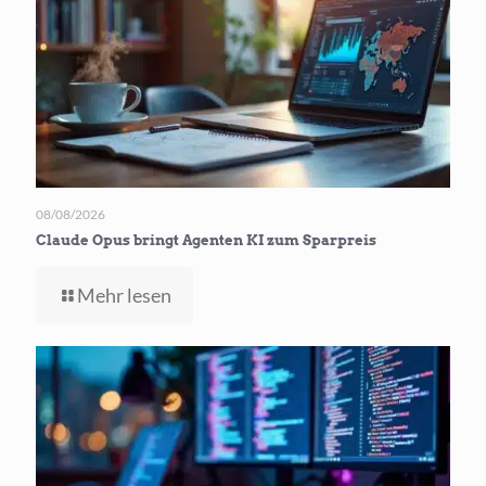
auf
Android
Handys
08/08/2026
Claude Opus bringt Agenten KI zum Sparpreis
-
Mehr lesen
Claude
Opus
bringt
Agenten
KI
zum
Sparpreis