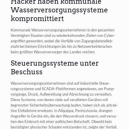
Hacker haben kommunale
Wasserversorgungssysteme
kompromittiert
Kom­mu­na­le Was­ser­ver­sor­gungs­un­ter­neh­men in den gesam­ten
Ver­ei­nig­ten Staa­ten sind zu wie­der­keh­ren­den Zie­len von Cyber­
an­grif­fen gewor­den, wobei die Vor­fäl­le von Zugangs­da­ten­dieb­
stahl bei klei­nen Ein­rich­tun­gen bis hin zu Netz­werk­ein­brü­chen
beim größ­ten Was­ser­ver­sor­ger des Lan­des reichen.
Steuerungssysteme unter
Beschuss
Was­ser­ver­sor­gungs­un­ter­neh­men sind auf indus­tri­el­le Steue­
rungs­sys­te­me und SCA­DA-Platt­for­men ange­wie­sen, um Pump­
vor­gän­ge, Druck, Auf­be­rei­tung und Abrech­nung zu ver­wal­ten.
Die­se Sys­te­me, von denen vie­le auf ver­al­te­ten Gerä­ten mit
begrenz­ter Sicher­heits­über­wa­chung lau­fen, haben sich als attrak­
ti­ve Ein­falls­to­re erwie­sen. In Ali­quip­pa, Penn­syl­va­nia, dran­gen
Angrei­fer in Gerä­te ein, die den Was­ser­druck steu­ern, und ver­sa­
hen den Ein­bruch mit einer poli­ti­schen Bot­schaft. Obwohl kein
bestä­tig­ter phy­si­scher Scha­den ent­stan­den ist, zeig­te der Vor­fall,