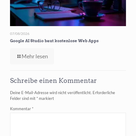
07/08/2026
Google AI Studio baut kostenlose Web Apps
-
Mehr lesen
Google
AI
Studio
Schreibe einen Kommentar
baut
kostenlose
Deine E-Mail-Adresse wird nicht veröffentlicht.
Erforderliche
Web Apps
Felder sind mit
*
markiert
Kommentar
*