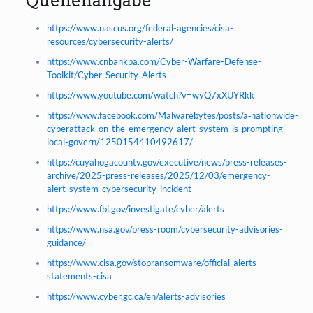
Quellenangabe
https://www.nascus.org/federal-agencies/cisa-
resources/cybersecurity-alerts/
https://www.cnbankpa.com/Cyber-Warfare-Defense-
Toolkit/Cyber-Security-Alerts
https://www.youtube.com/watch?v=wyQ7xXUYRkk
https://www.facebook.com/Malwarebytes/posts/a‑nationwide-
cyberattack-on-the-emergency-alert-system-is-prompting-
local-govern/1250154410492617/
https://cuyahogacounty.gov/executive/news/press-releases-
archive/2025-press-releases/2025/12/03/emergency-
alert-system-cybersecurity-incident
https://www.fbi.gov/investigate/cyber/alerts
https://www.nsa.gov/press-room/cybersecurity-advisories-
guidance/
https://www.cisa.gov/stopransomware/official-alerts-
statements-cisa
https://www.cyber.gc.ca/en/alerts-advisories