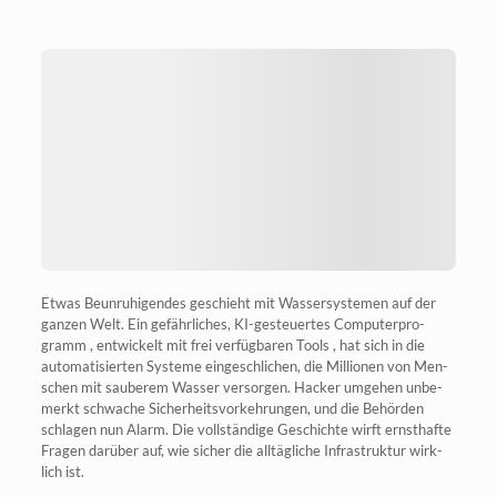
Etwas Beun­ru­hi­gen­des geschieht mit Was­ser­sys­te­men auf der
gan­zen Welt. Ein gefähr­li­ches, KI-gesteu­er­tes Com­pu­ter­pro­
gramm , ent­wi­ckelt mit frei ver­füg­ba­ren Tools , hat sich in die
auto­ma­ti­sier­ten Sys­te­me ein­ge­schli­chen, die Mil­lio­nen von Men­
schen mit sau­be­rem Was­ser ver­sor­gen. Hacker umge­hen unbe­
merkt schwa­che Sicher­heits­vor­keh­run­gen, und die Behör­den
schla­gen nun Alarm. Die voll­stän­di­ge Geschich­te wirft ernst­haf­te
Fra­gen dar­über auf, wie sicher die all­täg­li­che Infra­struk­tur wirk­
lich ist.