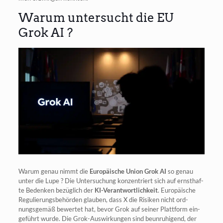
Warum untersucht die EU
Grok AI ?
War­um genau nimmt die
Euro­päi­sche Uni­on
Grok AI
so genau
unter die Lupe ? Die Unter­su­chung kon­zen­triert sich auf ernst­haf­
te Beden­ken bezüg­lich der
KI-Ver­ant­wort­lich­keit
. Euro­päi­sche
Regu­lie­rungs­be­hör­den glau­ben, dass X die Risi­ken nicht ord­
nungs­ge­mäß bewer­tet hat, bevor Grok auf sei­ner Platt­form ein­
ge­führt wur­de. Die Grok-Aus­wir­kun­gen sind beun­ru­hi­gend, der