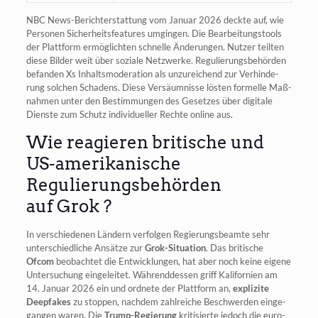
NBC News-Bericht­erstat­tung vom Janu­ar 2026 deck­te auf, wie
Per­so­nen Sicher­heits­fea­tures umgin­gen. Die Bear­bei­tungs­tools
der Platt­form ermög­lich­ten schnel­le Ände­run­gen. Nut­zer teil­ten
die­se Bil­der weit über sozia­le Netz­wer­ke. Regu­lie­rungs­be­hör­den
befan­den Xs Inhalts­mo­de­ra­ti­on als unzu­rei­chend zur Ver­hin­de­
rung sol­chen Scha­dens. Die­se Ver­säum­nis­se lös­ten for­mel­le Maß­
nah­men unter den Bestim­mun­gen des Geset­zes über digi­ta­le
Diens­te zum Schutz indi­vi­du­el­ler Rech­te online aus.
Wie reagieren britische und
US-amerikanische
Regulierungsbehörden
auf Grok ?
In ver­schie­de­nen Län­dern ver­fol­gen Regie­rungs­be­am­te sehr
unter­schied­li­che Ansät­ze zur
Grok-Situa­ti­on
. Das bri­ti­sche
Ofcom
beob­ach­tet die Ent­wick­lun­gen, hat aber noch kei­ne eige­ne
Unter­su­chung ein­ge­lei­tet. Wäh­rend­des­sen griff Kali­for­ni­en am
14. Janu­ar 2026 ein und ord­ne­te der Platt­form an,
expli­zi­te
Deepf­akes
zu stop­pen, nach­dem zahl­rei­che Beschwer­den ein­ge­
gan­gen waren. Die
Trump-Regie­rung
kri­ti­sier­te jedoch die euro­