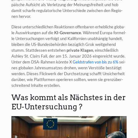
päi­sche Auf­sicht als Ver­let­zung der Mei­nungs­frei­heit und hob
damit schar­fe regu­la­to­ri­sche Unter­schie­de zwi­schen den Regio­
nen hervor.
Die­se unter­schied­li­chen Reak­tio­nen offen­ba­ren erheb­li­che glo­ba­
le Aus­wir­kun­gen auf die
KI-Gover­nan­ce
. Wäh­rend Euro­pa for­mel­
le Unter­su­chun­gen ver­folgt und Kali­for­ni­en unab­hän­gig han­delt,
blei­ben die US-Bun­des­be­hör­den bezüg­lich Grok weit­ge­hend
stumm. Statt­des­sen ent­ste­hen
pri­va­te Kla­gen
, ein­schließ­lich
Ash­ley St. Clairs Fall, der am 15. Janu­ar 2026 ein­ge­reicht wur­de.
Unter dem DSA-Rah­men könn­te X
Geld­stra­fen von bis zu 6%
sei­
nes glo­ba­len Jah­res­um­sat­zes dro­hen, wenn Ver­stö­ße bestä­tigt
wer­den. Die­ses Flick­werk der Durch­set­zung schafft Unsi­cher­heit
dar­über, wie Platt­for­men ope­rie­ren soll­ten, wenn sie grenz­über­
schrei­tend Inhal­te erstellen.
Was kommt als Nächstes in der
EU-Untersuchung ?