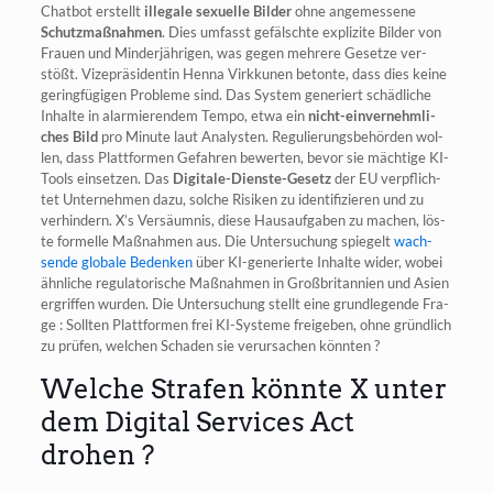
Chat­bot erstellt
ille­ga­le sexu­el­le Bil­der
ohne ange­mes­se­ne
Schutz­maß­nah­men
. Dies umfasst gefälsch­te expli­zi­te Bil­der von
Frau­en und Min­der­jäh­ri­gen, was gegen meh­re­re Geset­ze ver­
stößt. Vize­prä­si­den­tin Hen­na Virk­k­u­nen beton­te, dass dies kei­ne
gering­fü­gi­gen Pro­ble­me sind. Das Sys­tem gene­riert schäd­li­che
Inhal­te in alar­mie­ren­dem Tem­po, etwa ein
nicht-ein­ver­nehm­li­
ches Bild
pro Minu­te laut Ana­lys­ten. Regu­lie­rungs­be­hör­den wol­
len, dass Platt­for­men Gefah­ren bewer­ten, bevor sie mäch­ti­ge KI-
Tools ein­set­zen. Das
Digi­ta­le-Diens­te-Gesetz
der EU ver­pflich­
tet Unter­neh­men dazu, sol­che Risi­ken zu iden­ti­fi­zie­ren und zu
ver­hin­dern. X’s Ver­säum­nis, die­se Haus­auf­ga­ben zu machen, lös­
te for­mel­le Maß­nah­men aus. Die Unter­su­chung spie­gelt
wach­
sen­de glo­ba­le Beden­ken
über KI-gene­rier­te Inhal­te wider, wobei
ähn­li­che regu­la­to­ri­sche Maß­nah­men in Groß­bri­tan­ni­en und Asi­en
ergrif­fen wur­den. Die Unter­su­chung stellt eine grund­le­gen­de Fra­
ge : Soll­ten Platt­for­men frei KI-Sys­te­me frei­ge­ben, ohne gründ­lich
zu prü­fen, wel­chen Scha­den sie ver­ur­sa­chen könnten ?
Welche Strafen könnte X unter
dem Digital Services Act
drohen ?