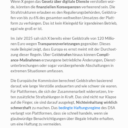
Wenn X gegen das
Gesetz über digi­ta­le Diens­te
ver­sto­ßen wür­
de, könn­ten die
finan­zi­el­len Kon­se­quen­zen
ver­hee­rend sein. Die
Straf­struk­tu­ren erlau­ben es den Regu­lie­rungs­be­hör­den, Geld­stra­
fen von bis zu 6% des gesam­ten welt­wei­ten Umsat­zes der Platt­
form zu ver­hän­gen. Das ist kein Klein­geld für irgend­ei­nen Betrieb,
egal wie groß er ist.
Im Jahr 2025 sah sich X bereits einer Geld­stra­fe von 120 Mil­lio­
nen Euro wegen
Trans­pa­renz­ver­let­zun­gen
gegen­über. Die­ses
rea­le Bei­spiel zeigt, dass Euro­pa es ernst meint mit der Durch­set­
zung die­ser Regeln. Über Geld
stra­fen
hin­aus kön­nen
Com­pli­
ance-Maß­nah­men
erzwun­ge­ne betrieb­li­che Ände­run­gen, Dienst­
un­ter­bre­chun­gen oder sogar vor­über­ge­hen­de Abschal­tun­gen in
extre­men Situa­tio­nen umfassen.
Die Euro­päi­sche Kom­mis­si­on berech­net Geld­stra­fen basie­rend
dar­auf, wie lan­ge Ver­stö­ße andau­er­ten und wie schwer sie waren.
Für Platt­for­men, die sich der Zusam­men­ar­beit wider­set­zen, tre­
ten zusätz­li­che Straf­zah­lun­gen in Kraft. Das sind nicht nur Klap­se
auf die Fin­ger, sie sind dar­auf aus­ge­legt,
Nicht­ein­hal­tung wirk­lich
schmerz­haft
zu machen. Das
beding­te Haf­tungs­re­gime
des DSA
ver­langt von Platt­for­men, dass sie schnell han­deln, wenn sie
glaub­wür­di­ge Benach­rich­ti­gun­gen über ille­ga­le Inhal­te erhal­ten,
um eine Haf­tung zu vermeiden.