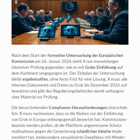
Nach dem Start der
for­mel­len Unter­su­chung der Euro­päi­schen
Kom­mis­si­on
am 26. Janu­ar 2026 steht X nun mona­te­lan­ger
inten­si­ver Prü­fung gegen­über, wie es mit
Groks Ein­füh­rung
auf
dem Kon­ti­nent umge­gan­gen ist. Der Zeit­plan der Unter­su­chung
bleibt
ergeb­nis­of­fen
, ohne fes­te Frist für eine Lösung. X muss alle
inter­nen Doku­men­te und Daten zu Grok bis Dezem­ber 2026 auf­
be­wah­ren und gibt den Regu­lie­rungs­be­hör­den damit umfang­rei­
ches Mate­ri­al zur Prüfung.
Die bevor­ste­hen­den
Com­pli­ance-Her­aus­for­de­run­gen
sind erheb­
lich. X muss nach­wei­sen, dass es die Risi­ken vor der Ein­füh­rung
von Grok in Euro­pa ord­nungs­ge­mäß bewer­tet hat. Kom­mis­si­ons­
be­am­te wer­den prü­fen, ob die Platt­form ange­mes­se­ne Schutz­
maß­nah­men gegen die Gene­rie­rung
schäd­li­cher Inhal­te
imple­
men­tiert hat, ins­be­son­de­re sexua­li­sier­te Deepf­akes mit Min­der­