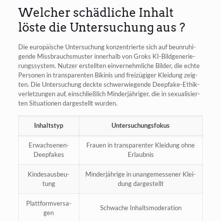
Welcher schädliche Inhalt
löste die Untersuchung aus ?
Die euro­päi­sche Unter­su­chung kon­zen­trier­te sich auf beun­ru­hi­
gen­de Miss­brauchs­mus­ter inner­halb von Groks KI-Bild­ge­ne­rie­
rungs­sys­tem. Nut­zer erstell­ten ein­ver­nehm­li­che Bil­der, die ech­te
Per­so­nen in trans­pa­ren­ten Biki­nis und frei­zü­gi­ger Klei­dung zeig­
ten. Die Unter­su­chung deck­te schwer­wie­gen­de Deepf­ake-Ethik­
ver­let­zun­gen auf, ein­schließ­lich Min­der­jäh­ri­ger, die in sexua­li­sier­
ten Situa­tio­nen dar­ge­stellt wurden.
Inhalts­typ
Unter­su­chungs­fo­kus
Erwach­se­nen-
Frau­en in trans­pa­ren­ter Klei­dung ohne
Deepf­akes
Erlaubnis
Kin­des­aus­beu­
Min­der­jäh­ri­ge in unan­ge­mes­se­ner Klei­
tung
dung dargestellt
Platt­form­ver­sa­
Schwa­che Inhaltsmoderation
gen