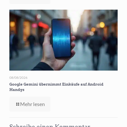
ChatGPT
Sign
In
verbindet
Notion
und
HubSpot
08/08/2026
Google Gemini übernimmt Einkäufe auf Android
Handys
-
Mehr lesen
Google
Gemini
übernimmt
Schreibe einen Kommentar