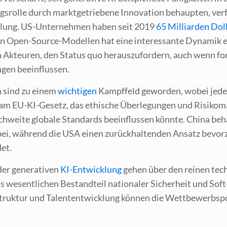
­rol­le durch markt­ge­trie­be­ne Inno­va­ti­on behaup­ten, ver­fol
wick­lung. US-Unter­neh­men haben seit 2019
65 Mil­li­ar­den Dol­l
n Open-Source-Model­len hat eine inter­es­san­te Dyna­mik ein
Akteu­ren, den Sta­tus quo her­aus­zu­for­dern, auch wenn fort­sc
un­gen beeinflussen.
en sind zu einem
wich­ti­gen
Kampf­feld gewor­den, wobei jede R
am EU-KI-Gesetz, das ethi­sche Über­le­gun­gen und Risi­ko­m
eich­wei­te glo­ba­le Stan­dards beein­flus­sen könn­te. Chi­na beh
en bei, wäh­rend die USA einen zurück­hal­ten­den Ansatz bevor­zu
det.
der gene­ra­ti­ven
KI-Ent­wick­lung
gehen über den rei­nen tech­n
als wesent­li­chen Bestand­teil natio­na­ler Sicher­heit und Sof
a­struk­tur und Talentent­wick­lung kön­nen die Wett­be­werbs­po