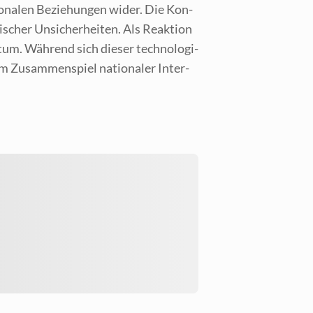
o­na­len Bezie­hun­gen wider. Die Kon­
i­scher Unsi­cher­hei­ten. Als Reak­ti­on
tum. Wäh­rend sich die­ser tech­no­lo­gi­
vom Zusam­men­spiel natio­na­ler Inter­