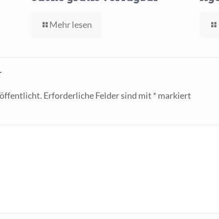
-
Mehr lesen
Gemini
Pro
mit
Google
r
Suche
gratis
ffentlicht.
Erforderliche Felder sind mit
*
markiert
verfügbar