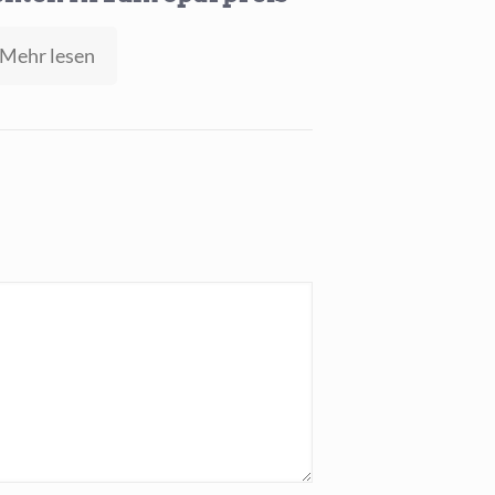
-
Mehr lesen
Claude
Opus
bringt
Agenten
KI
zum
Sparpreis