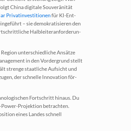
gt Chi­na digi­ta­le Sou­ve­rä­ni­tät
ar Pri­vat­in­ves­ti­tio­nen
für KI-Ent­
­ge­führt – sie demo­kra­ti­sie­ren den
hritt­li­che Halb­lei­ter­an­for­de­run­
egi­on unter­schied­li­che Ansät­ze
a­nage­ment in den Vor­der­grund stellt
ält stren­ge staat­li­che Auf­sicht und
­gen, der schnel­le Inno­va­ti­on för­
o­lo­gi­schen Fort­schritt hin­aus. Du
t-Power-Pro­jek­ti­on betrach­ten.
­si­ti­on eines Lan­des schnell