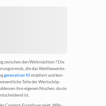
rieg zwi­schen den Welt­mäch­ten ? Die
­lie­rungs­trends, die das Wett­be­werbs­
ung
gene­ra­ti­ver KI
eta­bliert und kon­
s wesent­li­che Tei­le der Wert­schöp­
nd­des­sen ihre eige­nen Nischen, da sie
nt­schei­dend ist.
in der Con­tent-Erstel­lung zeigt. Wäh­