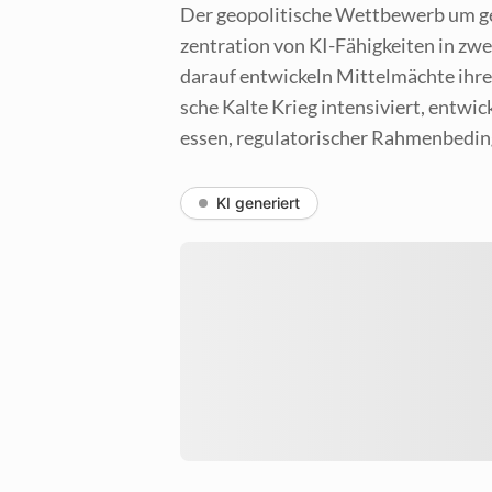
Der geo­po­li­ti­sche Wett­be­werb um ge
zen­tra­ti­on von KI-Fähig­kei­ten in zwe
dar­auf ent­wi­ckeln Mit­tel­mäch­te ihr
sche Kal­te Krieg inten­si­viert, ent­wi
es­sen, regu­la­to­ri­scher Rah­men­be­di
KI generiert