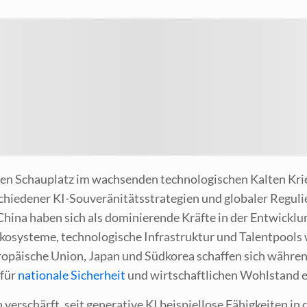
ten Schau­platz im wach­sen­den tech­no­lo­gi­schen Kal­ten K
hie­de­ner KI-Sou­ve­rä­ni­täts­stra­te­gien und glo­ba­ler Regu
­na haben sich als domi­nie­ren­de Kräf­te in der Ent­wick­l
öko­sys­te­me, tech­no­lo­gi­sche Infra­struk­tur und Talent­pool
uro­päi­sche Uni­on, Japan und Süd­ko­rea schaf­fen sich wäh­re
 für
natio­na­le Sicher­heit
und wirt­schaft­li­chen Wohl­stand e
 ver­schärft, seit gene­ra­ti­ve KI bei­spiel­lo­se Fähig­kei­ten 