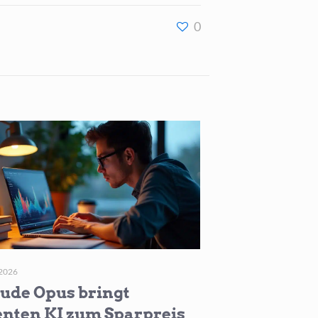
0
2026
ude Opus bringt
nten KI zum Sparpreis