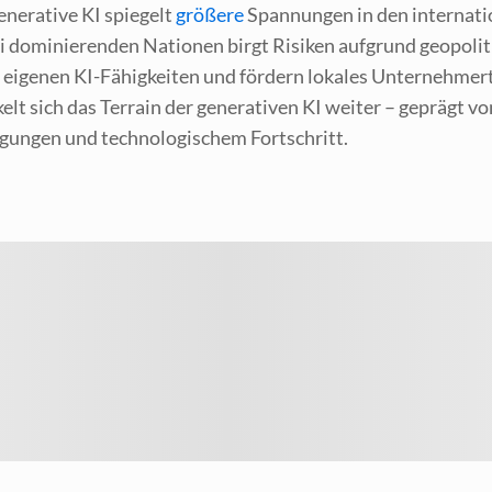
ne­ra­ti­ve KI spie­gelt
grö­ße­re
Span­nun­gen in den inter­na­ti
i domi­nie­ren­den Natio­nen birgt Risi­ken auf­grund geo­po­li­t
e eige­nen KI-Fähig­kei­ten und för­dern loka­les Unter­neh­mer­
­ckelt sich das Ter­rain der gene­ra­ti­ven KI wei­ter – geprägt 
n­gun­gen und tech­no­lo­gi­schem Fortschritt.