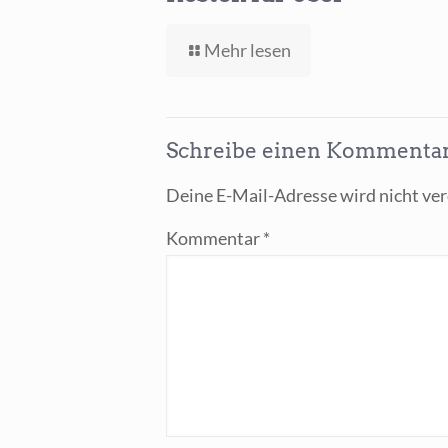
-
Mehr lesen
ChatGPT
GPT
Terra
senkt
Schreibe einen Kommenta
Kosten
für User
Deine E-Mail-Adresse wird nicht verö
Kommentar
*