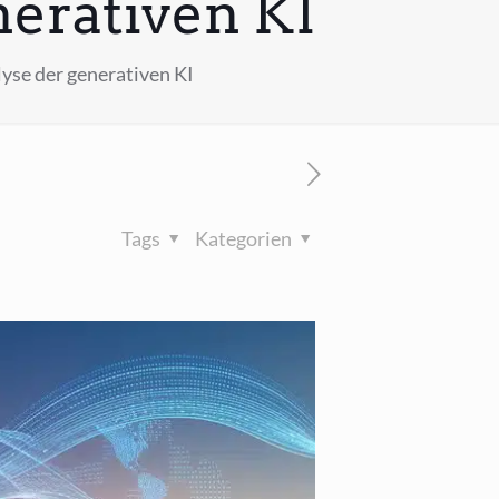
nerativen KI
yse der generativen KI
Tags
Kategorien