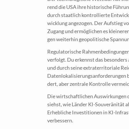
rend die USA ihre his­to­ri­sche Füh­rungs
durch staat­lich kon­trol­lier­te Ent­
wick­lung ange­zo­gen. Der Auf­stieg vo
Zugang und ermög­li­chen es klei­ne­ren 
gen wei­ter­hin geo­po­li­ti­sche Span­n
Regu­la­to­ri­sche Rah­men­be­din­gun­g
ver­folgt. Du erkennst das beson­ders 
und durch sei­ne extra­ter­ri­to­ria­le R
Daten­lo­ka­li­sie­rungs­an­for­de­run­g
dert, aber zen­tra­le Kon­trol­le vermei
Die wirt­schaft­li­chen Aus­wir­kun­gen 
siehst, wie Län­der KI-Sou­ve­rä­ni­tät 
Erheb­li­che Inves­ti­tio­nen in KI-Infr
verbessern.