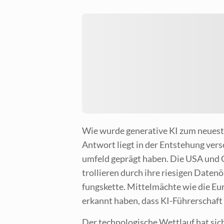
Wie wur­de gene­ra­ti­ve KI zum neu­es­
Ant­wort liegt in der Ent­ste­hung ver­sc
um­feld geprägt haben. Die USA und Chi
trol­lie­ren durch ihre rie­si­gen Daten­
fungs­ket­te. Mit­tel­mäch­te wie die E
erkannt haben, dass KI-Füh­rer­schaft
Der tech­no­lo­gi­sche Wett­lauf hat sich