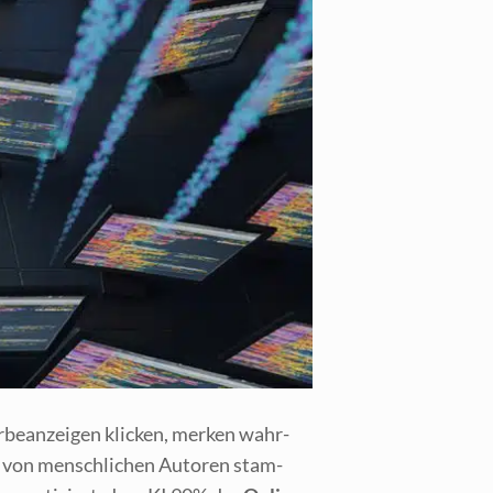
­be­an­zei­gen kli­cken, mer­ken wahr­
 von mensch­li­chen Autoren stam­