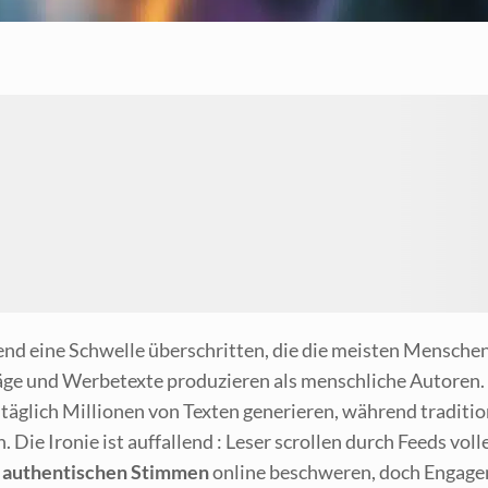
gend eine Schwel­le über­schrit­ten, die die meis­ten Men­s
ä­ge und Wer­be­tex­te pro­du­zie­ren als mensch­li­che Autore
äg­lich Mil­lio­nen von Tex­ten gene­rie­ren, wäh­rend tra­di­tio­
. Die Iro­nie ist auf­fal­lend : Leser scrol­len durch Feeds vol­l
n
authen­ti­schen Stim­men
online beschwe­ren, doch Enga­ge­