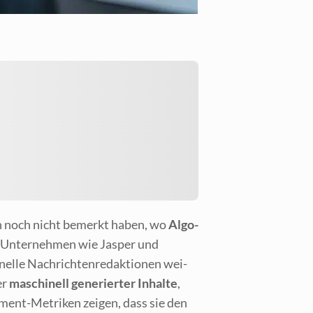
chen noch nicht bemerkt haben, wo
Algo­
n. Unter­neh­men wie Jas­per und
nel­le Nach­rich­ten­re­dak­tio­nen wei­
er
maschi­nell gene­rier­ter Inhal­te
,
ment-Metri­ken zei­gen, dass sie den