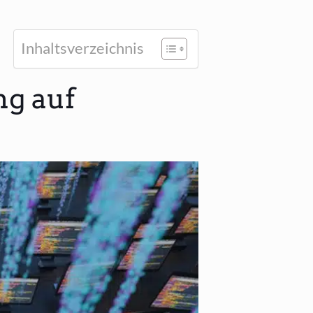
Inhalts­ver­zeich­nis
ng auf