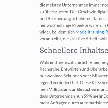
die meis­ten Unter­neh­men immer noch
zu über­brü­cken. Der Geschwin­dig­keits
und Bear­bei­tung in höhe­ren Raten a
her wochen­lan­ge Pro­jek­te waren, in
wider, bei dem sich
Modell­trai­ning-R
vor­an­treibt, die krea­ti­ve Arbeits­ab
Schnellere Inhalts
Wäh­rend mensch­li­che Schrei­ber mög­li
Recher­che, Ent­wür­fen und Über­ar­bei
nur weni­gen Sekun­den oder Minu­ten p
le­gend ver­än­dert hat. Die­se KI-Schr
men
Mil­li­ar­den von Besu­chen monat
dass Unter­neh­men nun
59% mehr Dok
mehr Anfra­gen durch auto­ma­ti­sier­te