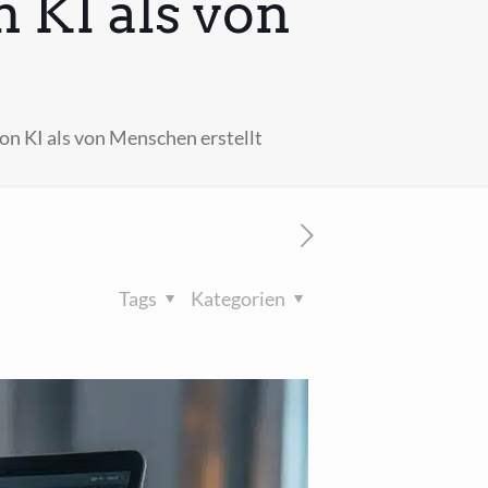
 KI als von
on KI als von Menschen erstellt
Tags
Kategorien