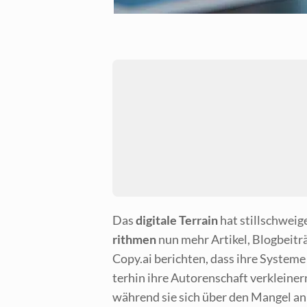
Das
digi­ta­le Ter­rain
hat still­schwei­
rith­men
nun mehr Arti­kel, Blog­bei­tr
Copy.ai berich­ten, dass ihre Sys­te­me t
ter­hin ihre Autoren­schaft ver­klei­nern
wäh­rend sie sich über den Man­gel a