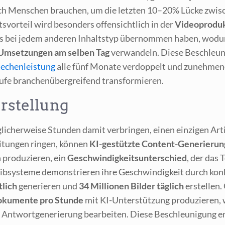
 Men­schen brau­chen, um die letz­ten 10–20% Lücke zwi­sche
­vor­teil wird beson­ders offen­sicht­lich in der
Video­pro­duk
ls bei jedem ande­ren Inhalts­typ über­nom­men haben, wodur
Umset­zun­gen am sel­ben Tag
ver­wan­deln. Die­se Beschleu­ni
echen­leis­tung
alle fünf Mona­te ver­dop­pelt und zuneh­mend l
­läu­fe bran­chen­über­grei­fend transformieren.
erstellung
­cher­wei­se Stun­den damit ver­brin­gen, einen ein­zi­gen Arti
­tun­gen rin­gen, kön­nen
KI-gestütz­te Con­tent-Gene­rie­run
ro­du­zie­ren, ein
Geschwin­dig­keits­un­ter­schied
, der das 
eib­sys­te­me demons­trie­ren ihre Geschwin­dig­keit durch kon­
­lich
gene­rie­ren und
34 Mil­lio­nen Bil­der täg­lich
erstel­len. 
u­men­te pro Stun­de
mit KI-Unter­stüt­zung pro­du­zie­ren,
 Ant­wort­ge­ne­rie­rung bear­bei­ten. Die­se Beschleu­ni­gung 