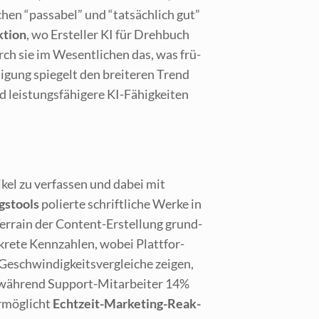
n “pas­sa­bel” und “tat­säch­lich gut”
­ti­on
, wo Erstel­ler KI für Dreh­buch
ch sie im Wesent­li­chen das, was frü­
­gung spie­gelt den brei­te­ren Trend
eis­tungs­fä­hi­ge­re KI-Fähig­kei­ten
­kel zu ver­fas­sen und dabei mit
gs­tools
polier­te schrift­li­che Wer­ke in
Ter­rain der Con­tent-Erstel­lung grund­
kre­te Kenn­zah­len, wobei Platt­for­
Geschwin­dig­keits­ver­glei­che zei­gen,
 wäh­rend Sup­port-Mit­ar­bei­ter 14%
ermög­licht
Echt­zeit-Mar­ke­ting-Reak­