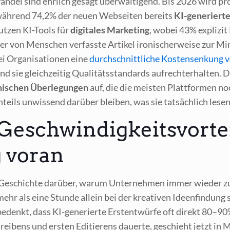
n­del sind ehr­lich gesagt über­wäl­ti­gend. Bis 2026 wird pro
 wäh­rend 74,2% der neu­en Web­sei­ten bereits
KI-gene­rier­te
ut­zen KI-Tools für
digi­ta­les Mar­ke­ting
, wobei 43% expli­zit
r von Men­schen ver­fass­te Arti­kel iro­ni­scher­wei­se zur Min
i Orga­ni­sa­tio­nen eine
durch­schnitt­li­che Kos­ten­sen­kung
sie gleich­zei­tig Qua­li­täts­stan­dards auf­recht­erhal­ten. Di
i­schen Über­le­gun­gen
auf, die die meis­ten Platt­for­men n
eils unwis­send dar­über blei­ben, was sie tat­säch­lich lesen
 Geschwindigkeitsvortei
 voran
ge Geschich­te dar­über, war­um Unter­neh­men immer wie­der 
mehr als eine Stun­de allein bei der krea­ti­ven Ideen­fin­dung 
enkt, dass KI-gene­rier­te Erst­ent­wür­fe oft direkt 80–90% 
hrei­bens und ers­ten Edi­tie­rens dau­er­te, geschieht jetzt in 