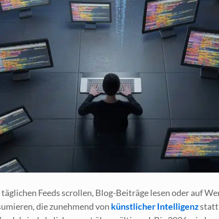
täg­li­chen Feeds scrol­len, Blog-Bei­trä­ge lesen oder auf Wer
n­su­mie­ren, die zuneh­mend von
künst­li­cher Intel­li­genz
statt