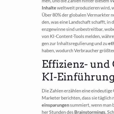
men, und die Zah­len hin­ter die­sem Wa
Inhal­te
welt­weit pro­du­zie­ren wird,
Über 80% der glo­ba­len Ver­mark­ter n
den, was eine Land­schaft schafft, in de
enz­ge­win­ne sind unbe­streit­bar, wobe
von KI-Con­tent-Tools mel­den, wäh­rend 
gen zur Inhalts­re­gu­lie­rung und zu
eth
haben, wodurch Ver­brau­cher größ­ten­t
Effizienz- und
KI-Einführung
Die Zah­len erzäh­len eine ein­deu­ti­
Mar­keter berich­ten, dass sie täg­lich 
ein­spa­run­gen
sum­miert, wenn man bed
her Stun­den des
Brain­stor­mings
, Sc