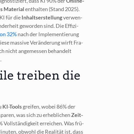
­gnos­ti­ziert, dass KI 90% der
Online-
s Mate­ri­al
ent­hal­ten (Stand 2025).
 KI für die
Inhalts­er­stel­lung
ver­wen­
­der­heit gewor­den sind. Die Effi­zi­
 von 32%
nach der Imple­men­tie­rung
e­se mas­si­ve Ver­än­de­rung wirft Fra­
och nicht ange­mes­sen behan­delt
.
le treiben die
zu
KI-Tools
grei­fen, wobei 86% der
spa­ren, was sich zu erheb­li­chen
Zeit­
Voll­stän­dig­keit errei­chen. Was frü­
Minu­ten, obwohl die Rea­li­tät ist, dass