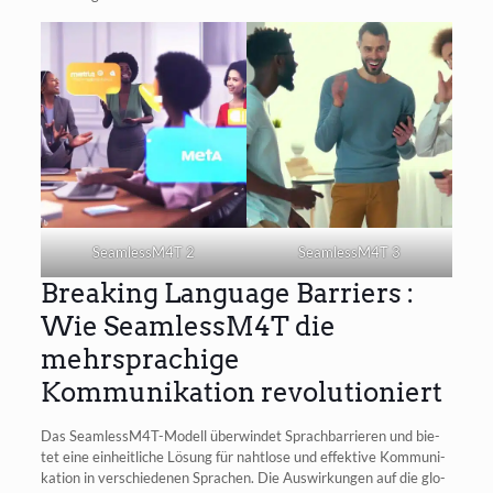
SeamlessM4T 2
SeamlessM4T 3
Breaking Language Barriers :
Wie SeamlessM4T die
mehrsprachige
Kommunikation revolutioniert
Das Seam­less­M4T-Modell über­win­det Sprach­bar­rie­ren und bie­
tet eine ein­heit­li­che Lösung für naht­lo­se und effek­ti­ve Kom­mu­ni­
ka­ti­on in ver­schie­de­nen Spra­chen. Die Aus­wir­kun­gen auf die glo­