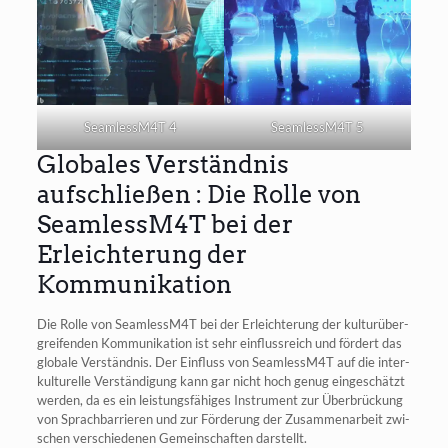
SeamlessM4T 4
SeamlessM4T 5
Globales Verständnis
aufschließen : Die Rolle von
SeamlessM4T bei der
Erleichterung der
Kommunikation
Die Rol­le von SeamlessM4T bei der Erleich­te­rung der kul­tur­über­
grei­fen­den Kom­mu­ni­ka­ti­on ist sehr ein­fluss­reich und för­dert das
glo­ba­le Ver­ständ­nis. Der Ein­fluss von SeamlessM4T auf die inter­
kul­tu­rel­le Ver­stän­di­gung kann gar nicht hoch genug ein­ge­schätzt
wer­den, da es ein leis­tungs­fä­hi­ges Instru­ment zur Über­brü­ckung
von Sprach­bar­rie­ren und zur För­de­rung der Zusam­men­ar­beit zwi­
schen ver­schie­de­nen Gemein­schaf­ten darstellt.