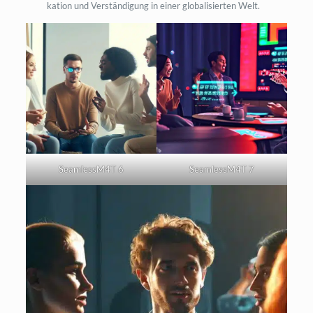
ka­ti­on und Ver­stän­di­gung in einer glo­ba­li­sier­ten Welt.
SeamlessM4T 6
SeamlessM4T 7