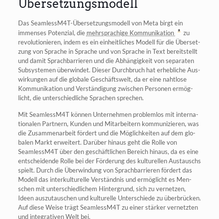
Übersetzungsmodell
Das Seam­less­M4T-Über­set­zungs­mo­dell von Meta birgt ein
immenses Poten­zi­al, die
mehr­spra­chi­ge Kom­mu­ni­ka­ti­on
zu
revo­lu­tio­nie­ren, indem es ein ein­heit­li­ches Modell für die Über­set­
zung von Spra­che in Spra­che und von Spra­che in Text bereit­stellt
und damit Sprach­bar­rie­ren und die Abhän­gig­keit von sepa­ra­ten
Sub­sys­te­men über­win­det. Die­ser Durch­bruch hat erheb­li­che Aus­
wir­kun­gen auf die glo­ba­le Geschäfts­welt, da er eine naht­lo­se
Kom­mu­ni­ka­ti­on und Ver­stän­di­gung zwi­schen Per­so­nen ermög­
licht, die unter­schied­li­che Spra­chen sprechen.
Mit SeamlessM4T kön­nen Unter­neh­men pro­blem­los mit inter­na­
tio­na­len Part­nern, Kun­den und Mit­ar­bei­tern kom­mu­ni­zie­ren, was
die Zusam­men­ar­beit för­dert und die Mög­lich­kei­ten auf dem glo­
ba­len Markt erwei­tert. Dar­über hin­aus geht die Rol­le von
SeamlessM4T über den geschäft­li­chen Bereich hin­aus, da es eine
ent­schei­den­de Rol­le bei der För­de­rung des kul­tu­rel­len Aus­tauschs
spielt. Durch die Über­win­dung von Sprach­bar­rie­ren för­dert das
Modell das inter­kul­tu­rel­le Ver­ständ­nis und ermög­licht es Men­
schen mit unter­schied­li­chem Hin­ter­grund, sich zu ver­net­zen,
Ideen aus­zu­tau­schen und kul­tu­rel­le Unter­schie­de zu über­brü­cken.
Auf die­se Wei­se trägt SeamlessM4T zu einer stär­ker ver­netz­ten
und inte­gra­ti­ven Welt bei.