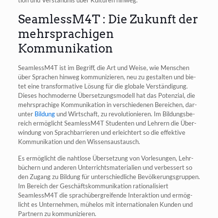
ti­on und Ver­ständ­nis über Kul­tu­ren hinweg.
SeamlessM4T : Die Zukunft der
mehrsprachigen
Kommunikation
SeamlessM4T ist im Begriff, die Art und Wei­se, wie Men­schen
über Spra­chen hin­weg kom­mu­ni­zie­ren, neu zu gestal­ten und bie­
tet eine trans­for­ma­ti­ve Lösung für die glo­ba­le Ver­stän­di­gung.
Die­ses hoch­mo­der­ne Über­set­zungs­mo­dell hat das Poten­zi­al, die
mehr­spra­chi­ge Kom­mu­ni­ka­ti­on in ver­schie­de­nen Berei­chen, dar­
un­ter
Bil­dung
und Wirt­schaft, zu revo­lu­tio­nie­ren. Im Bil­dungs­be­
reich ermög­licht SeamlessM4T Stu­den­ten und Leh­rern die Über­
win­dung von Sprach­bar­rie­ren und erleich­tert so die effek­ti­ve
Kom­mu­ni­ka­ti­on und den Wissensaustausch.
Es ermög­licht die naht­lo­se Über­set­zung von Vor­le­sun­gen, Lehr­
bü­chern und ande­ren Unter­richts­ma­te­ria­li­en und ver­bes­sert so
den Zugang zu Bil­dung für unter­schied­li­che Bevöl­ke­rungs­grup­pen.
Im Bereich der Geschäfts­kom­mu­ni­ka­ti­on ratio­na­li­siert
SeamlessM4T die sprach­über­grei­fen­de Inter­ak­ti­on und ermög­
licht es Unter­neh­men, mühe­los mit inter­na­tio­na­len Kun­den und
Part­nern zu kommunizieren.