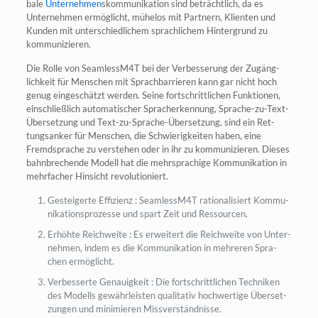
ba­le
Unter­neh­men
skom­mu­ni­ka­ti­on sind beträcht­lich, da es
Unter­neh­men ermög­licht, mühe­los mit Part­nern, Kli­en­ten und
Kun­den mit unter­schied­li­chem sprach­li­chem Hin­ter­grund zu
kommunizieren.
Die Rol­le von SeamlessM4T bei der Ver­bes­se­rung der Zugäng­
lich­keit für Men­schen mit Sprach­bar­rie­ren kann gar nicht hoch
genug ein­ge­schätzt wer­den. Sei­ne fort­schritt­li­chen Funk­tio­nen,
ein­schließ­lich auto­ma­ti­scher Sprach­er­ken­nung, Spra­che-zu-Text-
Über­set­zung und Text-zu-Spra­che-Über­set­zung, sind ein Ret­
tungs­an­ker für Men­schen, die Schwie­rig­kei­ten haben, eine
Fremd­spra­che zu ver­ste­hen oder in ihr zu kom­mu­ni­zie­ren. Die­ses
bahn­bre­chen­de Modell hat die mehr­spra­chi­ge Kom­mu­ni­ka­ti­on in
mehr­fa­cher Hin­sicht revolutioniert.
Gestei­ger­te Effi­zi­enz : SeamlessM4T ratio­na­li­siert Kom­mu­
ni­ka­ti­ons­pro­zes­se und spart Zeit und Ressourcen.
Erhöh­te Reich­wei­te : Es erwei­tert die Reich­wei­te von Unter­
neh­men, indem es die Kom­mu­ni­ka­ti­on in meh­re­ren Spra­
chen ermöglicht.
Ver­bes­ser­te Genau­ig­keit : Die fort­schritt­li­chen Tech­ni­ken
des Modells gewähr­leis­ten qua­li­ta­tiv hoch­wer­ti­ge Über­set­
zun­gen und mini­mie­ren Missverständnisse.