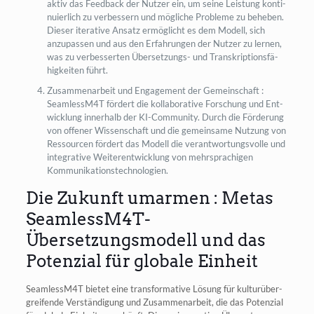
aktiv das Feed­back der Nut­zer ein, um sei­ne Leis­tung kon­ti­
nu­ier­lich zu ver­bes­sern und mög­li­che Pro­ble­me zu behe­ben.
Die­ser ite­ra­ti­ve Ansatz ermög­licht es dem Modell, sich
anzu­pas­sen und aus den Erfah­run­gen der Nut­zer zu ler­nen,
was zu ver­bes­ser­ten Über­set­zungs- und Tran­skrip­ti­ons­fä­
hig­kei­ten führt.
Zusam­men­ar­beit und Enga­ge­ment der Gemein­schaft :
SeamlessM4T för­dert die kol­la­bo­ra­ti­ve For­schung und Ent­
wick­lung inner­halb der KI-Com­mu­ni­ty. Durch die För­de­rung
von offe­ner Wis­sen­schaft und die gemein­sa­me Nut­zung von
Res­sour­cen för­dert das Modell die ver­ant­wor­tungs­vol­le und
inte­gra­ti­ve Wei­ter­ent­wick­lung von mehr­spra­chi­gen
Kommunikationstechnologien.
Die Zukunft umarmen : Metas
SeamlessM4T-
Übersetzungsmodell und das
Potenzial für globale Einheit
SeamlessM4T bie­tet eine trans­for­ma­ti­ve Lösung für kul­tur­über­
grei­fen­de Ver­stän­di­gung und Zusam­men­ar­beit, die das Poten­zi­al