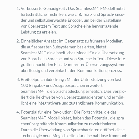
Ver­bes­ser­te Genau­ig­keit : Das Seam­less­M4T-Modell nutzt
fort­schritt­li­che Tech­ni­ken, wie z. B. Text- und Sprach-Enco­
der und selbst­über­wach­te Enco­der, um bei der Erstel­lung
von über­setz­tem Text und Spra­che eine her­vor­ra­gen­de
Leis­tung zu erzielen.
Ein­heit­li­cher Ansatz : Im Gegen­satz zu frü­he­ren Model­len,
die auf sepa­ra­ten Sub­sys­te­men basier­ten, bie­tet
SeamlessM4T ein ein­heit­li­ches Modell für die Über­set­zung
von Spra­che in Spra­che und von Spra­che in Text. Die­se Inte­
gra­ti­on macht den Ein­satz meh­re­rer Über­set­zungs­sys­te­me
über­flüs­sig und ver­ein­facht den Kommunikationsprozess.
Brei­te Sprach­ab­de­ckung : Mit der Unter­stüt­zung von fast
100 Ein­ga­be- und Aus­ga­be­spra­chen erwei­tert
SeamlessM4T die Sprach­ab­de­ckung erheb­lich. Dies ver­grö­
ßert die Reich­wei­te von Über­set­zungs­diens­ten und ermög­
licht eine inte­gra­ti­ve­re und zugäng­li­che­re Kommunikation.
Poten­zi­al für eine Revo­lu­ti­on : Die Fort­schrit­te, die das
Seam­less­M4T-Modell bie­tet, haben das Poten­zi­al, die spra­
chen­über­grei­fen­de Kom­mu­ni­ka­ti­on zu revo­lu­tio­nie­ren.
Durch die Über­win­dung von Sprach­bar­rie­ren eröff­net die­se
Tech­no­lo­gie neue Mög­lich­kei­ten für eine naht­lo­se Kom­mu­ni­