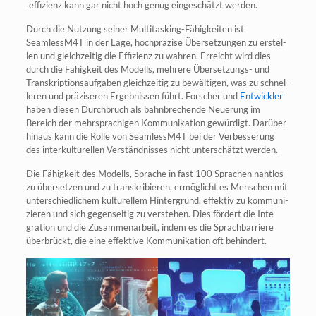
‑effi­zi­enz kann gar nicht hoch genug ein­ge­schätzt werden.
Durch die Nut­zung sei­ner Mul­ti­tas­king-Fähig­kei­ten ist
SeamlessM4T in der Lage, hoch­prä­zi­se Über­set­zun­gen zu erstel­
len und gleich­zei­tig die Effi­zi­enz zu wah­ren. Erreicht wird dies
durch die Fähig­keit des Modells, meh­re­re Über­set­zungs- und
Tran­skrip­ti­ons­auf­ga­ben gleich­zei­tig zu bewäl­ti­gen, was zu schnel­
le­ren und prä­zi­se­ren Ergeb­nis­sen führt. For­scher und
Ent­wick­ler
haben die­sen Durch­bruch als bahn­bre­chen­de Neue­rung im
Bereich der mehr­spra­chi­gen Kom­mu­ni­ka­ti­on gewür­digt. Dar­über
hin­aus kann die Rol­le von SeamlessM4T bei der Ver­bes­se­rung
des inter­kul­tu­rel­len Ver­ständ­nis­ses nicht unter­schätzt werden.
Die Fähig­keit des Modells, Spra­che in fast 100 Spra­chen naht­los
zu über­set­zen und zu tran­skri­bie­ren, ermög­licht es Men­schen mit
unter­schied­li­chem kul­tu­rel­lem Hin­ter­grund, effek­tiv zu kom­mu­ni­
zie­ren und sich gegen­sei­tig zu ver­ste­hen. Dies för­dert die Inte­
gra­ti­on und die Zusam­men­ar­beit, indem es die Sprach­bar­rie­re
über­brückt, die eine effek­ti­ve Kom­mu­ni­ka­ti­on oft behindert.