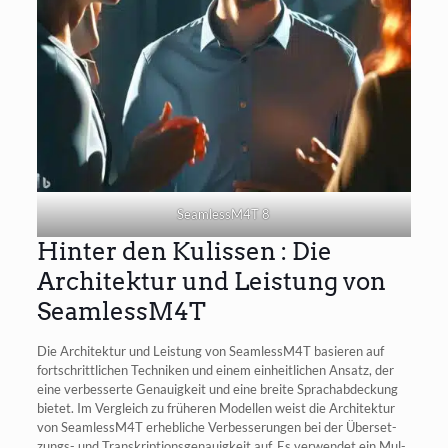
SeamlessM4T 8
Hinter den Kulissen : Die
Architektur und Leistung von
SeamlessM4T
Die Archi­tek­tur und Leis­tung von SeamlessM4T basie­ren auf
fort­schritt­li­chen Tech­ni­ken und einem ein­heit­li­chen Ansatz, der
eine ver­bes­ser­te Genau­ig­keit und eine brei­te Sprach­ab­de­ckung
bie­tet. Im Ver­gleich zu frü­he­ren Model­len weist die Archi­tek­tur
von SeamlessM4T erheb­li­che Ver­bes­se­run­gen bei der Über­set­
zungs- und Tran­skrip­ti­ons­ge­nau­ig­keit auf. Es ver­wen­det ein Mul­