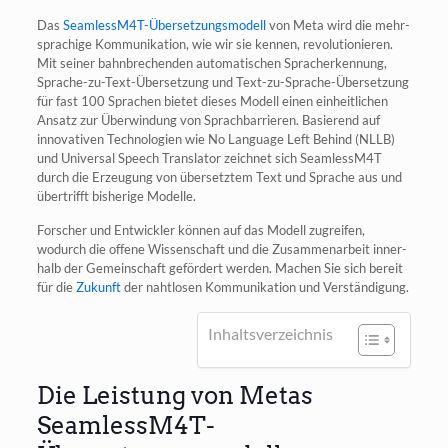
Das
Seam­less­M4T-Über­set­zungs­mo­dell
von Meta wird die mehr­
spra­chi­ge Kom­mu­ni­ka­ti­on, wie wir sie ken­nen, revo­lu­tio­nie­ren.
Mit sei­ner bahn­bre­chen­den auto­ma­ti­schen Sprach­er­ken­nung,
Spra­che-zu-Text-Über­set­zung und Text-zu-Spra­che-Über­set­zung
für fast 100 Spra­chen bie­tet die­ses Modell einen ein­heit­li­chen
Ansatz zur Über­win­dung von Sprach­bar­rie­ren. Basie­rend auf
inno­va­ti­ven Tech­no­lo­gien wie No Lan­guage Left Behind (NLLB)
und Uni­ver­sal Speech Trans­la­tor zeich­net sich SeamlessM4T
durch die Erzeu­gung von über­setz­tem Text und Spra­che aus und
über­trifft bis­he­ri­ge Modelle.
For­scher und Ent­wick­ler kön­nen auf das Modell zugrei­fen,
wodurch die offe­ne Wis­sen­schaft und die Zusam­men­ar­beit inner­
halb der Gemein­schaft geför­dert wer­den. Machen Sie sich bereit
für die
Zukunft
der naht­lo­sen Kom­mu­ni­ka­ti­on und Verständigung.
Inhalts­ver­zeich­nis
Die Leistung von Metas
SeamlessM4T-