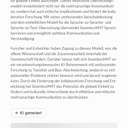
für glo­ba­le Ein­heit aus­schöpft. Die­ses inno­va­ti­ve Über­set­zungs­
mo­dell revo­lu­tio­niert nicht nur die mehr­spra­chi­ge Kom­mu­ni­ka­ti­
on, son­dern hat auch ethi­sche Impli­ka­tio­nen und för­dert die kol­la­
bo­ra­ti­ve For­schung. Mit sei­ner umfas­sen­den Sprach­ab­de­ckung
und dem ein­heit­li­chen Modell für die Spra­che-zu-Spra­che- und
Spra­che-zu-Text-Über­set­zung über­win­det SeamlessM4T Sprach­
bar­rie­ren und ermög­licht naht­lo­se Kom­mu­ni­ka­ti­on und
Verständigung.
For­scher und Ent­wick­ler haben Zugang zu die­sem Modell, was die
offe­ne Wis­sen­schaft und die Zusam­men­ar­beit inner­halb der
Gemein­schaft för­dert. Dar­über hin­aus hält sich SeamlessM4T an
ein ver­ant­wor­tungs­be­wuss­tes KI-Rah­men­werk mit umfas­sen­der
For­schung zu Toxi­zi­tät und Bias-Abschwä­chung, wodurch es sich
poten­zi­el­ler Pro­ble­me stär­ker bewusst wird und dar­auf reagie­ren
kann. Durch die För­de­rung der kol­la­bo­ra­ti­ven For­schung und Ent­
wick­lung hat SeamlessM4T das Poten­zi­al, die glo­ba­le Ein­heit zu
för­dern und kul­tu­rel­le Unter­schie­de durch effek­ti­ve und ethi­sche
mehr­spra­chi­ge Kom­mu­ni­ka­ti­on zu überbrücken.
KI generiert