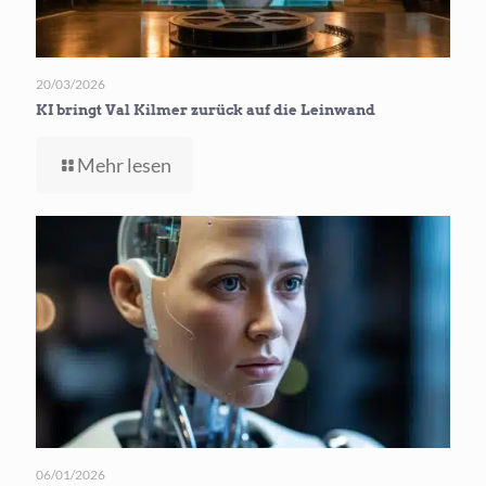
20/03/2026
KI bringt Val Kilmer zurück auf die Leinwand
-
Mehr lesen
KI
bringt
Val
Kilmer
zurück
auf
die
Leinwand
06/01/2026