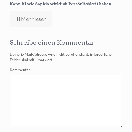
Kann KI wie Sophia wirklich Persönlichkeit haben
-
Mehr lesen
Kann
KI
wie
Schreibe einen Kommentar
Sophia
wirklich
Deine E-Mail-Adresse wird nicht veröffentlicht.
Erforderliche
Persönlichkeit
Felder sind mit
*
markiert
haben
Kommentar
*