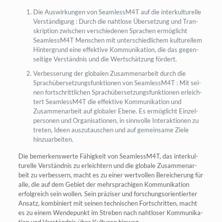
Die Aus­wir­kun­gen von SeamlessM4T auf die inter­kul­tu­rel­le
Ver­stän­di­gung : Durch die naht­lo­se Über­set­zung und Tran­
skrip­ti­on zwi­schen ver­schie­de­nen Spra­chen ermög­licht
SeamlessM4T Men­schen mit unter­schied­li­chem kul­tu­rel­lem
Hin­ter­grund eine effek­ti­ve Kom­mu­ni­ka­ti­on, die das gegen­
sei­ti­ge Ver­ständ­nis und die Wert­schät­zung fördert.
Ver­bes­se­rung der glo­ba­len Zusam­men­ar­beit durch die
Sprach­über­set­zungs­funk­tio­nen von SeamlessM4T : Mit sei­
nen fort­schritt­li­chen Sprach­über­set­zungs­funk­tio­nen erleich­
tert SeamlessM4T die effek­ti­ve Kom­mu­ni­ka­ti­on und
Zusam­men­ar­beit auf glo­ba­ler Ebe­ne. Es ermög­licht Ein­zel­
per­so­nen und Orga­ni­sa­tio­nen, in sinn­vol­le Inter­ak­tio­nen zu
tre­ten, Ideen aus­zu­tau­schen und auf gemein­sa­me Zie­le
hinzuarbeiten.
Die bemer­kens­wer­te Fähig­keit von SeamlessM4T, das inter­kul­
tu­rel­le Ver­ständ­nis zu erleich­tern und die glo­ba­le Zusam­men­ar­
beit zu ver­bes­sern, macht es zu einer wert­vol­len Berei­che­rung für
alle, die auf dem Gebiet der mehr­spra­chi­gen Kom­mu­ni­ka­ti­on
erfolg­reich sein wol­len. Sein prä­zi­ser und for­schungs­ori­en­tier­ter
Ansatz, kom­bi­niert mit sei­nen tech­ni­schen Fort­schrit­ten, macht
es zu einem Wen­de­punkt im Stre­ben nach naht­lo­ser Kom­mu­ni­ka­