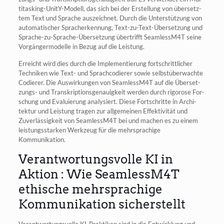
ti­tas­king-UnitY-Modell, das sich bei der Erstel­lung von über­setz­
tem Text und Spra­che aus­zeich­net. Durch die Unter­stüt­zung von
auto­ma­ti­scher Sprach­er­ken­nung, Text-zu-Text-Über­set­zung und
Spra­che-zu-Spra­che-Über­set­zung über­trifft SeamlessM4T sei­ne
Vor­gän­ger­mo­del­le in Bezug auf die Leistung.
Erreicht wird dies durch die Imple­men­tie­rung fort­schritt­li­cher
Tech­ni­ken wie Text- und Sprach­co­die­rer sowie selbst­über­wach­te
Codie­rer. Die Aus­wir­kun­gen von SeamlessM4T auf die Über­set­
zungs- und Tran­skrip­ti­ons­ge­nau­ig­keit wer­den durch rigo­ro­se For­
schung und Eva­lu­ie­rung ana­ly­siert. Die­se Fort­schrit­te in Archi­
tek­tur und Leis­tung tra­gen zur all­ge­mei­nen Effek­ti­vi­tät und
Zuver­läs­sig­keit von SeamlessM4T bei und machen es zu einem
leis­tungs­star­ken Werk­zeug für die mehr­spra­chi­ge
Kommunikation.
Verantwortungsvolle KI in
Aktion : Wie SeamlessM4T
ethische mehrsprachige
Kommunikation sicherstellt
Ver­ant­wor­tungs­vol­le KI-Prak­ti­ken sind in die Ent­wick­lung und