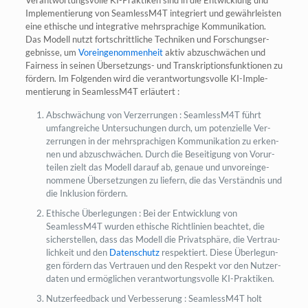
Imple­men­tie­rung von SeamlessM4T inte­griert und gewähr­leis­ten
eine ethi­sche und inte­gra­ti­ve mehr­spra­chi­ge Kom­mu­ni­ka­ti­on.
Das Modell nutzt fort­schritt­li­che Tech­ni­ken und For­schungs­er­
geb­nis­se, um
Vor­ein­ge­nom­men­heit
aktiv abzu­schwä­chen und
Fair­ness in sei­nen Über­set­zungs- und Tran­skrip­ti­ons­funk­tio­nen zu
för­dern. Im Fol­gen­den wird die ver­ant­wor­tungs­vol­le KI-Imple­
men­tie­rung in SeamlessM4T erläutert :
Abschwä­chung von Ver­zer­run­gen : SeamlessM4T führt
umfang­rei­che Unter­su­chun­gen durch, um poten­zi­el­le Ver­
zer­run­gen in der mehr­spra­chi­gen Kom­mu­ni­ka­ti­on zu erken­
nen und abzu­schwä­chen. Durch die Besei­ti­gung von Vor­ur­
tei­len zielt das Modell dar­auf ab, genaue und unvor­ein­ge­
nom­me­ne Über­set­zun­gen zu lie­fern, die das Ver­ständ­nis und
die Inklu­si­on fördern.
Ethi­sche Über­le­gun­gen : Bei der Ent­wick­lung von
SeamlessM4T wur­den ethi­sche Richt­li­ni­en beach­tet, die
sicher­stel­len, dass das Modell die Pri­vat­sphä­re, die Ver­trau­
lich­keit und den
Daten­schutz
respek­tiert. Die­se Über­le­gun­
gen för­dern das Ver­trau­en und den Respekt vor den Nut­zer­
da­ten und ermög­li­chen ver­ant­wor­tungs­vol­le KI-Praktiken.
Nut­zer­feed­back und Ver­bes­se­rung : SeamlessM4T holt