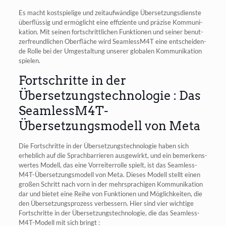
Es macht kost­spie­li­ge und zeit­auf­wän­di­ge Über­set­zungs­diens­te
über­flüs­sig und ermög­licht eine effi­zi­en­te und prä­zi­se Kom­mu­ni­
ka­ti­on. Mit sei­nen fort­schritt­li­chen Funk­tio­nen und sei­ner benut­
zer­freund­li­chen Ober­flä­che wird SeamlessM4T eine ent­schei­den­
de Rol­le bei der Umge­stal­tung unse­rer glo­ba­len Kom­mu­ni­ka­ti­on
spielen.
Fortschritte in der
Übersetzungstechnologie : Das
SeamlessM4T-
Übersetzungsmodell von Meta
Die Fort­schrit­te in der Über­set­zungs­tech­no­lo­gie haben sich
erheb­lich auf die Sprach­bar­rie­ren aus­ge­wirkt, und ein bemer­kens­
wer­tes Modell, das eine Vor­rei­ter­rol­le spielt, ist das Seam­less­
M4T-Über­set­zungs­mo­dell von Meta. Die­ses Modell stellt einen
gro­ßen Schritt nach vorn in der mehr­spra­chi­gen Kom­mu­ni­ka­ti­on
dar und bie­tet eine Rei­he von Funk­tio­nen und Mög­lich­kei­ten, die
den Über­set­zungs­pro­zess ver­bes­sern. Hier sind vier wich­ti­ge
Fort­schrit­te in der Über­set­zungs­tech­no­lo­gie, die das Seam­less­
M4T-Modell mit sich bringt :