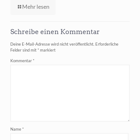
-
Mehr lesen
Gemini
Pro
mit
Schreibe einen Kommentar
Google
Suche
Deine E-Mail-Adresse wird nicht veröffentlicht.
Erforderliche
gratis
Felder sind mit
*
markiert
verfügbar
Kommentar
*
Name
*