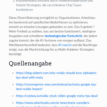
Kos­ten­ef­fi­zi­enz ent­steht durch Anbie­ter­ko­ope­ra­ti­on und
Hybrid-Stra­te­gien, die ver­schie­de­ne Chip-Typen
kombinieren
Die­se Diver­si­fi­zie­rung ermög­licht es Orga­ni­sa­tio­nen, Arbeits­las­
ten basie­rend auf spe­zi­fi­schen Bedürf­nis­sen zu opti­mie­ren,
anstatt an ein­zel­ne Lösun­gen gebun­den zu sein. Das Ergeb­nis ?
Mehr Frei­heit zu wäh­len, was am bes­ten funk­tio­niert, nied­ri­ge­re
Aus­ga­ben und schnel­le­rer
tech­no­lo­gi­scher Fort­schritt
, der jedem
zugu­te kommt, der die KI-Sys­te­me von mor­gen auf­baut. Das
Wett­be­werbs­um­feld bedeu­tet, dass
KI real ist
und die Nach­fra­ge
steigt, was die Markt­rich­tung hin zu Mul­ti-Anbie­ter-Stra­te­gien
bestätigt.
Quellenangabe
https://blog.siebert.com/why-nvidia-should-love-alphabets-
tpu-deal-with-meta
https://convergence-now.com/enterprise/meta-google-tpu-
deal-nvidia-impact/
https://coinlaw.io/nvidia-stock-slides-google-meta-tpu-deal/
https://www.aitechsuite.com/ai-news/meta-considers-