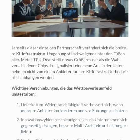
Jen­seits die­ser ein­zel­nen Part­ner­schaft ver­än­dert sich die brei­te­
re
KI-Infra­struk­tur
-Umge­bung still­schwei­gend unter den Füßen
aller. Metas TPU-Deal stellt etwas Grö­ße­res dar als die Wahl
ver­schie­de­ner Chips. Er signa­li­siert eine neue Ära, in der Unter­
neh­men nicht von einem Anbie­ter für ihre KI-Infra­struk­tur­be­dürf­
nis­se abhän­gen werden.
Wich­ti­ge Ver­schie­bun­gen, die das Wett­be­werbs­um­feld
umgestalten :
Lie­fer­ket­ten-Wider­stands­fä­hig­keit ver­bes­sert sich, wenn
meh­re­re Anbie­ter kon­kur­rie­ren und vor Stö­run­gen schützen
Inno­va­ti­ons­zy­klen beschleu­ni­gen sich, da Unter­neh­men sich
gegen­sei­tig drän­gen, bes­se­re Mul­ti-Archi­tek­tur-Leis­tung zu
liefern