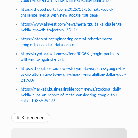
google-tpus-challenging-nvidias-ai-chip-dominance
https://thetechportal.com/2025/11/25/meta-could-
challenge-nvidia-with-new-google-tpu-deal/
https://www.ainvest.com/news/meta-tpu-talks-challenge-
nvidia-growth-trajectory-2511/
https://interestingengineering.com/ai-robotics/meta-
google-tpu-deal-ai-data-centers
https://cryptorank.io/news/feed/f0368-google-partners-
with-meta-against-nvidia
https://theoutpost.ai/news-story/meta-explores-google-tp-
us-as-alternative-to-nvidia-chips-in-multibillion-dollar-deal-
21960/
https://markets.businessinsider.com/news/stocks/ai-daily-
nvidia-slips-on-report-of-meta-considering-google-tpu-
chips-1035595476
KI generiert