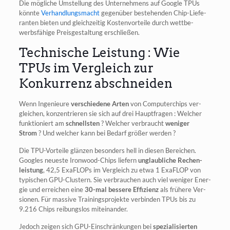
Die mög­li­che Umstel­lung des Unter­neh­mens auf Goog­le TPUs
könn­te
Ver­hand­lungs­macht
gegen­über bestehen­den Chip-Lie­fe­
ran­ten bie­ten und gleich­zei­tig Kos­ten­vor­tei­le durch wett­be­
werbs­fä­hi­ge Preis­ge­stal­tung erschließen.
Technische Leistung : Wie
TPUs im Vergleich zur
Konkurrenz abschneiden
Wenn Inge­nieu­re
ver­schie­de­ne Arten
von Com­pu­ter­chips ver­
glei­chen, kon­zen­trie­ren sie sich auf drei Haupt­fra­gen : Wel­cher
funk­tio­niert am
schnells­ten
? Wel­cher ver­braucht
weni­ger
Strom
? Und wel­cher kann bei Bedarf grö­ßer werden ?
Die TPU-Vor­tei­le glän­zen beson­ders hell in die­sen Berei­chen.
Goo­gles neu­es­te Iron­wood-Chips lie­fern
unglaub­li­che Rechen­
leis­tung
, 42,5 Exa­FLOPs im Ver­gleich zu etwa 1 Exa­FLOP von
typi­schen GPU-Clus­tern. Sie ver­brau­chen auch viel weni­ger Ener­
gie und errei­chen eine
30-mal bes­se­re Effi­zi­enz
als frü­he­re Ver­
sio­nen. Für mas­si­ve Trai­nings­pro­jek­te ver­bin­den TPUs bis zu
9.216 Chips rei­bungs­los miteinander.
Jedoch zei­gen sich GPU-Ein­schrän­kun­gen bei
spe­zia­li­sier­ten