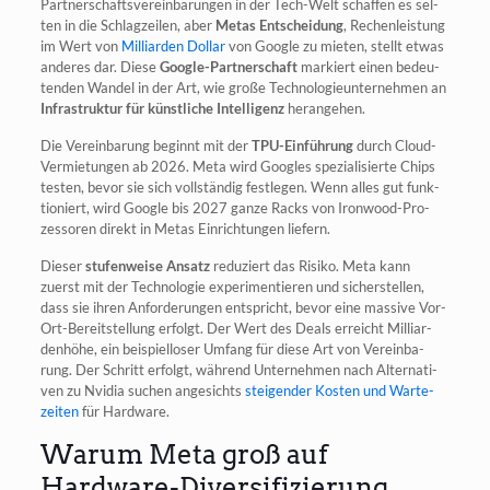
Part­ner­schafts­ver­ein­ba­run­gen in der Tech-Welt schaf­fen es sel­
ten in die Schlag­zei­len, aber
Metas Ent­schei­dung
, Rechen­leis­tung
im Wert von
Mil­li­ar­den Dol­lar
von Goog­le zu mie­ten, stellt etwas
ande­res dar. Die­se
Goog­le-Part­ner­schaft
mar­kiert einen bedeu­
ten­den Wan­del in der Art, wie gro­ße Tech­no­lo­gie­un­ter­neh­men an
Infra­struk­tur für künst­li­che Intel­li­genz
herangehen.
Die Ver­ein­ba­rung beginnt mit der
TPU-Ein­füh­rung
durch Cloud-
Ver­mie­tun­gen ab 2026. Meta wird Goo­gles spe­zia­li­sier­te Chips
tes­ten, bevor sie sich voll­stän­dig fest­le­gen. Wenn alles gut funk­
tio­niert, wird Goog­le bis 2027 gan­ze Racks von Iron­wood-Pro­
zes­so­ren direkt in Metas Ein­rich­tun­gen liefern.
Die­ser
stu­fen­wei­se Ansatz
redu­ziert das Risi­ko. Meta kann
zuerst mit der Tech­no­lo­gie expe­ri­men­tie­ren und sicher­stel­len,
dass sie ihren Anfor­de­run­gen ent­spricht, bevor eine mas­si­ve Vor-
Ort-Bereit­stel­lung erfolgt. Der Wert des Deals erreicht Mil­li­ar­
den­hö­he, ein bei­spiel­lo­ser Umfang für die­se Art von Ver­ein­ba­
rung. Der Schritt erfolgt, wäh­rend Unter­neh­men nach Alter­na­ti­
ven zu Nvi­dia suchen ange­sichts
stei­gen­der Kos­ten und War­te­
zei­ten
für Hardware.
Warum Meta groß auf
Hardware-Diversifizierung