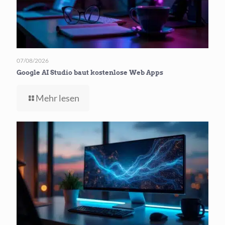
07/08/2026
Google AI Studio baut kostenlose Web Apps
-
Mehr lesen
Google
AI
Studio
baut
kostenlose
Web Apps