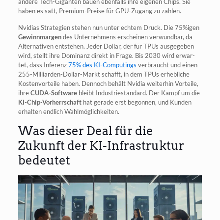
ande­re Tech-Gigan­ten bau­en eben­falls ihre eige­nen Chips. Sie
haben es satt, Pre­mi­um-Prei­se für GPU-Zugang zu zahlen.
Nvi­di­as Stra­te­gien ste­hen nun unter ech­tem Druck. Die 75%igen
Gewinn­mar­gen
des Unter­neh­mens erschei­nen ver­wund­bar, da
Alter­na­ti­ven ent­ste­hen. Jeder Dol­lar, der für TPUs aus­ge­ge­ben
wird, stellt ihre Domi­nanz direkt in Fra­ge. Bis 2030 wird erwar­
tet, dass Infe­renz
75% des KI-Com­pu­tings
ver­braucht und einen
255-Mil­li­ar­den-Dol­lar-Markt schafft, in dem TPUs erheb­li­che
Kos­ten­vor­tei­le haben. Den­noch behält Nvi­dia wei­ter­hin Vor­tei­le,
ihre
CUDA-Soft­ware
bleibt Indus­trie­stan­dard. Der Kampf um die
KI-Chip-Vor­herr­schaft
hat gera­de erst begon­nen, und Kun­den
erhal­ten end­lich Wahlmöglichkeiten.
Was dieser Deal für die
Zukunft der KI-Infrastruktur
bedeutet