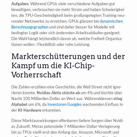
Auf­ga­ben
. Wäh­rend GPUs vie­le ver­schie­de­ne Auf­ga­ben gut
bewäl­ti­gen, ver­brau­chen sie mehr Strom und haben Schwie­rig­kei­
ten, die TPU-Geschwin­dig­keit beim groß­an­ge­leg­ten Trai­ning neu­
ro­na­ler Netz­wer­ke zu errei­chen. GPUs glän­zen bei
dyna­mi­schen
Berech­nungs­gra­phen
und sind daher bes­ser für Model­le mit
beding­ter Logik oder sich ändern­den Arbeits­ab­läu­fen geeig­net.
Die Wahl hängt letzt­end­lich davon ab, wel­che Frei­heit Orga­ni­sa­
tio­nen wol­len : Fle­xi­bi­li­tät oder rohe Leistung.
Markterschütterungen und der
Kampf um die KI-Chip-
Vorherrschaft
Die Zah­len erzäh­len eine Geschich­te, die Wall Street nicht igno­
rie­ren konn­te.
Nvi­di­as Aktie stürz­te ab
um 4% und lösch­te über
Nacht 100 Mil­li­ar­den Dol­lar an Wert aus. Wäh­rend­des­sen
stieg
Alpha­bet
um 6%, da
Inves­to­ren Goo­gles
wach­sen­den Ein­fluss in
der
KI-Hard­ware
erkannten.
Die­se Markt­aus­wir­kun­gen offen­ba­ren tie­fe­re Sor­gen über Nvi­di­
as Zukunft. Metas poten­zi­el­le 7‑Mil­li­ar­den-Dol­lar-Ver­la­ge­rung
hin zu TPUs stellt erst den Anfang dar. Ama­zon, Micro­soft und