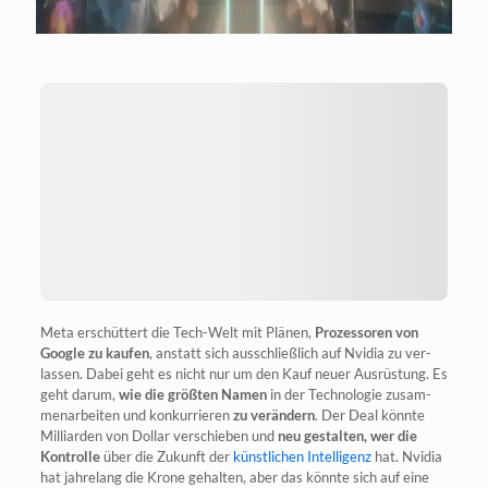
Meta erschüt­tert die Tech-Welt mit Plä­nen,
Pro­zes­so­ren von
Goog­le zu kau­fen
, anstatt sich aus­schließ­lich auf Nvi­dia zu ver­
las­sen. Dabei geht es nicht nur um den Kauf neu­er Aus­rüs­tung. Es
geht dar­um,
wie die größ­ten Namen
in der Tech­no­lo­gie zusam­
men­ar­bei­ten und kon­kur­rie­ren
zu ver­än­dern
. Der Deal könn­te
Mil­li­ar­den von Dol­lar ver­schie­ben und
neu gestal­ten, wer die
Kon­trol­le
über die Zukunft der
künst­li­chen Intel­li­genz
hat. Nvi­dia
hat jah­re­lang die Kro­ne gehal­ten, aber das könn­te sich auf eine