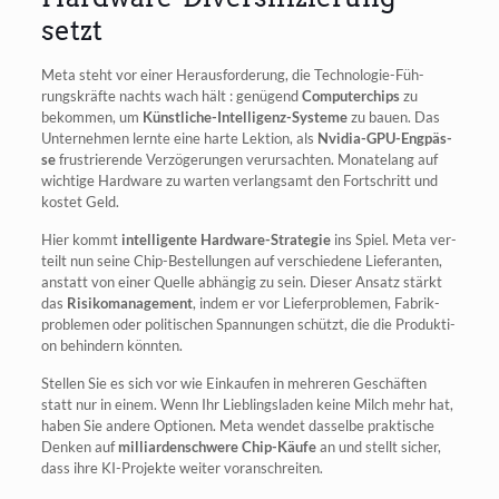
setzt
Meta steht vor einer Her­aus­for­de­rung, die Tech­no­lo­gie-Füh­
rungs­kräf­te nachts wach hält : genü­gend
Com­pu­ter­chips
zu
bekom­men, um
Künst­li­che-Intel­li­genz-Sys­te­me
zu bau­en. Das
Unter­neh­men lern­te eine har­te Lek­ti­on, als
Nvi­dia-GPU-Eng­päs­
se
frus­trie­ren­de Ver­zö­ge­run­gen ver­ur­sach­ten. Mona­te­lang auf
wich­ti­ge Hard­ware zu war­ten ver­lang­samt den Fort­schritt und
kos­tet Geld.
Hier kommt
intel­li­gen­te Hard­ware-Stra­te­gie
ins Spiel. Meta ver­
teilt nun sei­ne Chip-Bestel­lun­gen auf ver­schie­de­ne Lie­fe­ran­ten,
anstatt von einer Quel­le abhän­gig zu sein. Die­ser Ansatz stärkt
das
Risi­ko­ma­nage­ment
, indem er vor Lie­fer­pro­ble­men, Fabrik­
pro­ble­men oder poli­ti­schen Span­nun­gen schützt, die die Pro­duk­ti­
on behin­dern könnten.
Stel­len Sie es sich vor wie Ein­kau­fen in meh­re­ren Geschäf­ten
statt nur in einem. Wenn Ihr Lieb­lings­la­den kei­ne Milch mehr hat,
haben Sie ande­re Optio­nen. Meta wen­det das­sel­be prak­ti­sche
Den­ken auf
mil­li­ar­den­schwe­re Chip-Käu­fe
an und stellt sicher,
dass ihre KI-Pro­jek­te wei­ter voranschreiten.