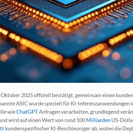
­ber 2025 offi­zi­ell bestä­tigt, gemein­sam einen kun­den­sp
n­te ASIC wur­de spe­zi­ell für KI-Infe­renz­an­wen­dun­gen in
l­le wie
ChatGPT
Anfra­gen ver­ar­bei­ten, grund­le­gend ver­än
en und wird auf einen Wert von rund 100
Mil­li­ar­den
US-Dol­lar
tt
kun­den­spe­zi­fi­scher KI-Beschleu­ni­ger ab, wobei die De