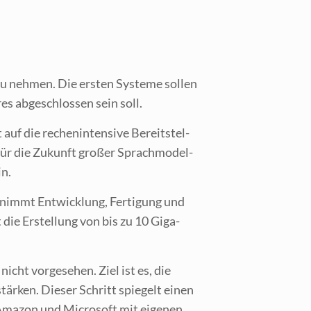
u neh­men. Die ers­ten Sys­te­me sol­len
res abge­schlos­sen sein soll.
 auf die rechen­in­ten­si­ve Bereit­stel­
für die Zukunft gro­ßer Sprach­mo­del­
in.
­nimmt Ent­wick­lung, Fer­ti­gung und
st die Erstel­lung von bis zu 10 Giga­
icht vor­ge­se­hen. Ziel ist es, die
tär­ken. Die­ser Schritt spie­gelt einen
 Ama­zon und Micro­soft mit eige­nen