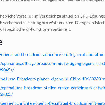
eb­li­che Vor­tei­le : Im Ver­gleich zu aktu­el­len GPU-Lösun­gen s
 ver­bes­ser­te Leis­tung pro Watt erzie­len. Die spe­zia­li­sier­te
f spe­zi­fi­sche KI-Funk­tio­nen optimiert.
e
/openai-and-broadcom-announce-strategic-collaboration
/openai-beauftragt-broadcom-mit-fertigung-eigener-ki-c
99045a/
enAI-und-Broadcom-planen-eigene-KI-Chips-10633260.h
e/openai-und-broadcom-stellen-ersten-gemeinsam-entwick
58005/
boerse-nachrichten/openai-beauftragt-broadcom-mit-entw