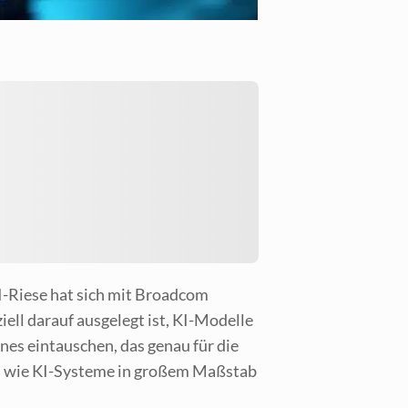
I-Rie­se hat sich mit Broad­com
ell dar­auf aus­ge­legt ist, KI-Model­le
eines ein­tau­schen, das genau für die
e, wie KI-Sys­te­me in gro­ßem Maß­stab