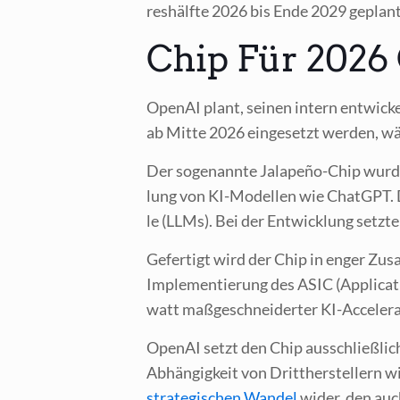
res­hälf­te 2026 bis Ende 2029 geplant 
Chip Für 2026
Ope­nAI plant, sei­nen intern ent­wi­ck
ab Mit­te 2026 ein­ge­setzt wer­den, wäh
Der soge­nann­te Jala­pe­ño-Chip wur­de sp
lung von KI-Model­len wie ChatGPT. Die
le (LLMs). Bei der Ent­wick­lung setz­t
Gefer­tigt wird der Chip in enger Zusam
Imple­men­tie­rung des ASIC (Appli­ca­ti
watt maß­ge­schnei­der­ter KI-Acceler
Ope­nAI setzt den Chip aus­schließ­lich 
Abhän­gig­keit von Dritt­her­stel­lern w
stra­te­gi­schen Wan­del
wider, den auch