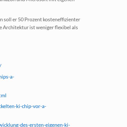
oll er 50 Pro­zent kos­ten­ef­fi­zi­en­ter
 Archi­tek­tur ist weni­ger fle­xi­bel als
/
hips-a-
tml
elten-ki-chip-vor-a-
icklung-des-ersten-eigenen-ki-