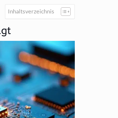
Inhalts­ver­zeich­nis
igt