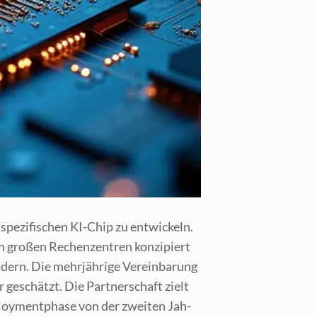
e­zi­fi­schen KI-Chip zu ent­wi­ckeln.
 gro­ßen Rechen­zen­tren kon­zi­piert
­dern. Die mehr­jäh­ri­ge Ver­ein­ba­rung
 geschätzt. Die Part­ner­schaft zielt
ploy­ment­pha­se von der zwei­ten Jah­