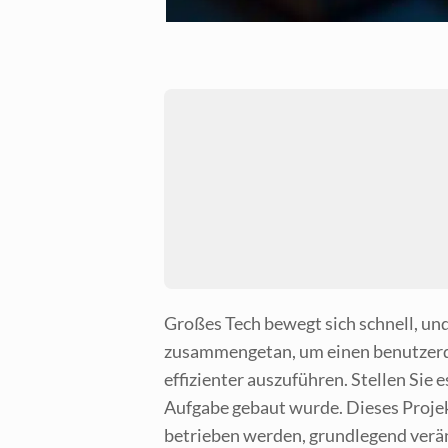
Gro­ßes Tech bewegt sich schnell, und
zusam­men­ge­tan, um einen benut­zer­de­
effi­zi­en­ter aus­zu­füh­ren. Stel­len S
Auf­ga­be gebaut wur­de. Die­ses Pro­j
betrie­ben wer­den, grund­le­gend ver­ä