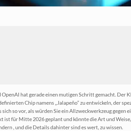
 Ope­nAI hat gera­de einen muti­gen Schritt gemacht. Der K
fi­nier­ten Chip namens „Jala­pe­ño” zu ent­wi­ckeln, der spe­zi­
ie es sich so vor, als wür­den Sie ein All­zweck­werk­zeug gegen 
ekt ist für Mit­te 2026 geplant und könn­te die Art und Wei­s
n­dern , und die Details dahin­ter sind es wert, zu wissen.