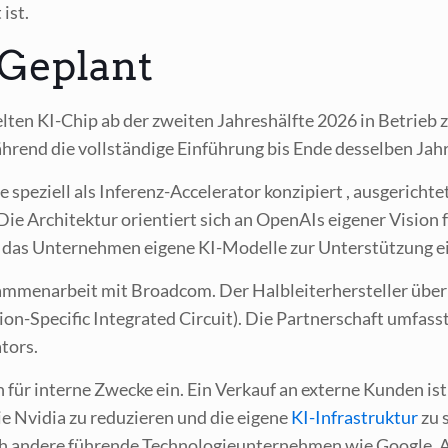
ist.
 Geplant
el­ten KI-Chip ab der zwei­ten Jah­res­hälf­te 2026 in Betrieb z
­rend die voll­stän­di­ge Ein­füh­rung bis Ende des­sel­ben Jah­
e­zi­ell als Infe­renz-Acce­le­ra­tor kon­zi­piert , aus­ge­rich­tet
 Archi­tek­tur ori­en­tiert sich an Ope­nAIs eige­ner Visi­on 
e das Unter­neh­men eige­ne KI-Model­le zur Unter­stüt­zung e
­men­ar­beit mit Broad­com. Der Halb­lei­ter­her­stel­ler über
­on-Spe­ci­fic Inte­gra­ted Cir­cuit). Die Part­ner­schaft umfas
ators.
für inter­ne Zwe­cke ein. Ein Ver­kauf an exter­ne Kun­den ist n
ie Nvi­dia zu redu­zie­ren und die eige­ne
KI-Infra­struk­tur
zu s
 ande­re füh­ren­de Tech­no­lo­gie­un­ter­neh­men wie Goog­le,