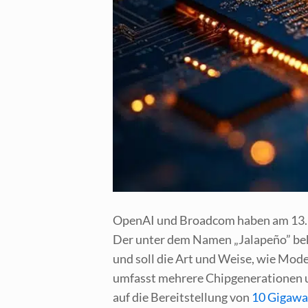
Ope­nAI und Broad­com haben am 13. Okto
Der unter dem Namen „Jala­pe­ño” bekan
und soll die Art und Wei­se, wie Mode
umfasst meh­re­re Chip­ge­ne­ra­tio­n
auf die Bereit­stel­lung von
10 Giga­wa