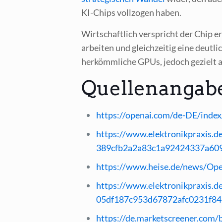
KI-Chips voll­zo­gen haben.
Wirt­schaft­lich ver­spricht der Chip erh
arbei­ten und gleich­zei­tig eine deut­lich
her­kömm­li­che GPUs, jedoch gezielt au
Quellenangab
https://openai.com/de-DE/index
https://www.elektronikpraxis.de
389cfb2a2a83c1a92424337a60
https://www.heise.de/news/Op
https://www.elektronikpraxis.d
05df187c953d67872afc0231f84
https://de.marketscreener.com/