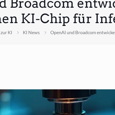
d Broadcom entwic
en KI-Chip für In
zur KI
KI News
OpenAI und Broadcom entwickeln