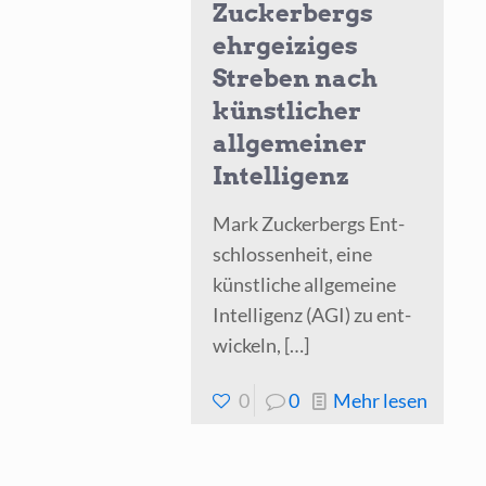
Zuckerbergs
ehrgeiziges
Streben nach
künstlicher
allgemeiner
Intelligenz
Mark Zucker­bergs Ent­
schlos­sen­heit, eine
künst­li­che all­ge­mei­ne
Intel­li­genz (AGI) zu ent­
wi­ckeln,
[…]
-
0
0
Mehr lesen
Zucker
ehrgei