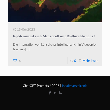
15/06/2023
Gpt‑4 nimmt sich Minecraft an : KI-Durchbrüche !
Die Inte­gra­ti­on von künst­li­cher Intel­li­genz (KI) in Video­spie­
le ist ein
[…]
-
61
0
Mehr lesen
Gpt‑4
nimmt
sich
ChatGPT Prompts / 2026 |
Inhaltsverzeichnis
Minecra
an :
KI-