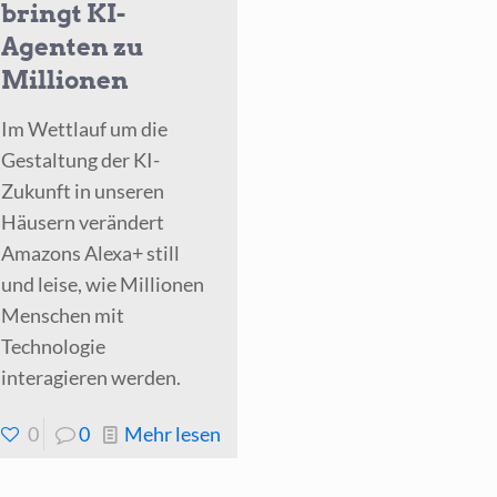
bringt KI-
Agenten zu
Millionen
Im Wettlauf um die
Gestaltung der KI-
Zukunft in unseren
Häusern verändert
Amazons Alexa+ still
und leise, wie Millionen
Menschen mit
Technologie
interagieren werden.
-
0
0
Mehr lesen
Amazons
gsstarker