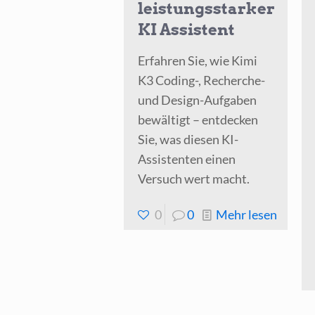
leistungsstarker
KI Assistent
Erfahren Sie, wie Kimi
K3 Coding-, Recherche-
und Design-Aufgaben
bewältigt – entdecken
Sie, was diesen KI-
Assistenten einen
Versuch wert macht.
-
0
0
Mehr lesen
Kimi
K3
neuer
leistun