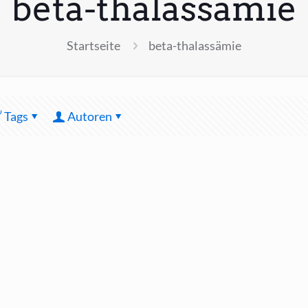
beta-thalassämie
Startseite
beta-thalassämie
Tags
Autoren