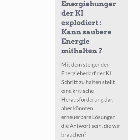
Energiehunger
der KI
explodiert :
Kann saubere
Energie
mithalten ?
Mit dem steigenden
Energiebedarf der KI
Schritt zu halten stellt
eine kritische
Herausforderung dar,
aber könnten
erneuerbare Lösungen
die Antwort sein, die wir
brauchen?