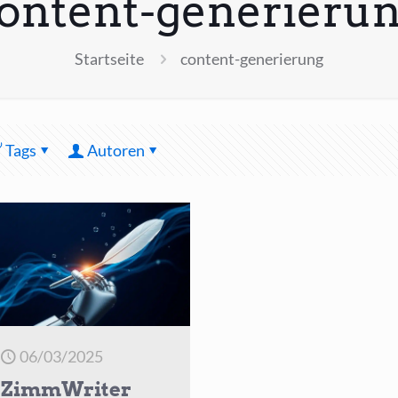
ontent-generieru
Startseite
content-generierung
Tags
Autoren
06/03/2025
ZimmWriter