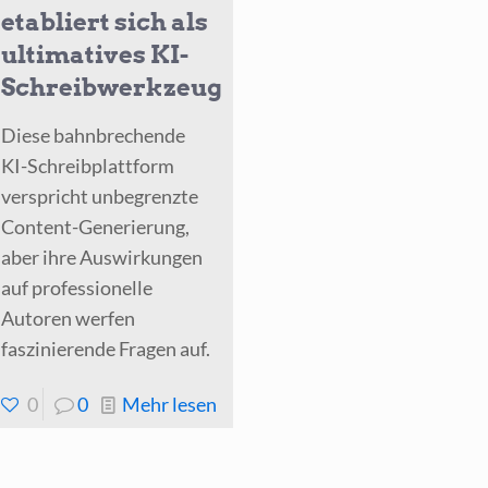
etabliert sich als
ultimatives KI-
Schreibwerkzeug
Diese bahnbrechende
KI-Schreibplattform
verspricht unbegrenzte
Content-Generierung,
aber ihre Auswirkungen
auf professionelle
Autoren werfen
faszinierende Fragen auf.
-
0
0
Mehr lesen
ZimmWriter
etabliert