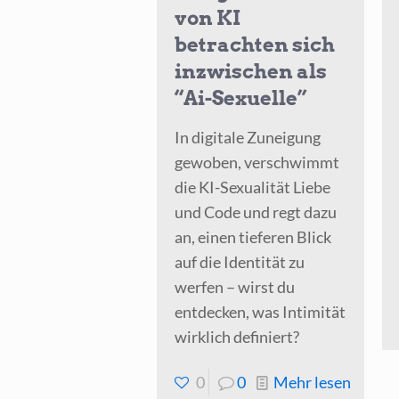
von KI
betrachten sich
inzwischen als
“Ai-Sexuelle”
In digitale Zuneigung
gewoben, verschwimmt
die KI-Sexualität Liebe
und Code und regt dazu
an, einen tieferen Blick
auf die Identität zu
werfen – wirst du
entdecken, was Intimität
wirklich definiert?
-
0
0
Mehr lesen