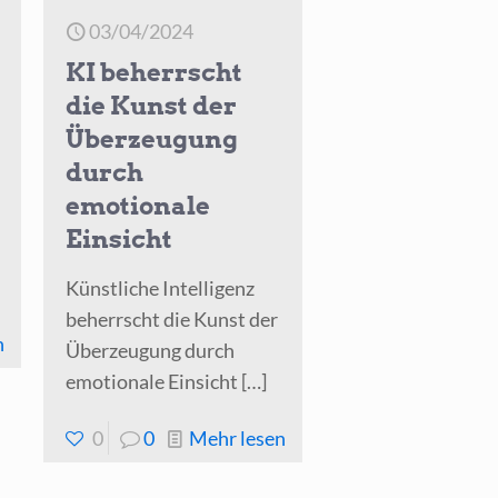
03/04/2024
KI beherrscht
die Kunst der
Überzeugung
durch
emotionale
Einsicht
Künst­li­che Intel­li­genz
beherrscht die Kunst der
-
n
Über­zeu­gung durch
Die
emo­tio­na­le Ein­sicht
[…]
Emotionale
-
0
0
Mehr lesen
KI
KI
und