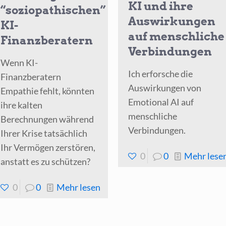
KI und ihre
“soziopathischen”
Auswirkungen
KI-
auf menschliche
Finanzberatern
Verbindungen
Wenn KI-
Ich erforsche die
Finanzberatern
Auswirkungen von
Empathie fehlt, könnten
Emotional AI auf
ihre kalten
menschliche
Berechnungen während
Verbindungen.
Ihrer Krise tatsächlich
Ihr Vermögen zerstören,
0
0
Mehr lese
anstatt es zu schützen?
-
0
0
Mehr lesen
Warnung
vor