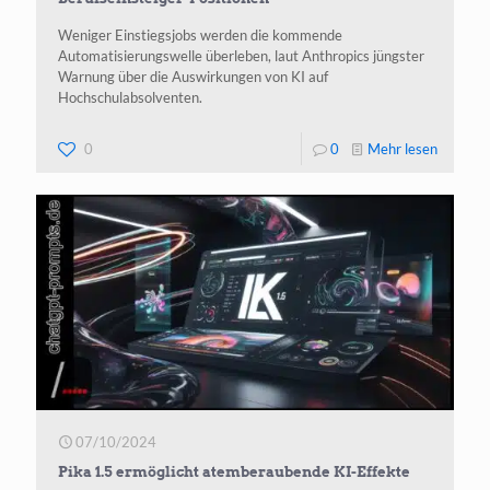
Weniger Einstiegsjobs werden die kommende
Automatisierungswelle überleben, laut Anthropics jüngster
Warnung über die Auswirkungen von KI auf
Hochschulabsolventen.
-
0
0
Mehr lesen
Anthrop
warnt
vor
rascher
Verdrän
von
Berufsei
Position
07/10/2024
Pika 1.5 ermöglicht atemberaubende KI-Effekte