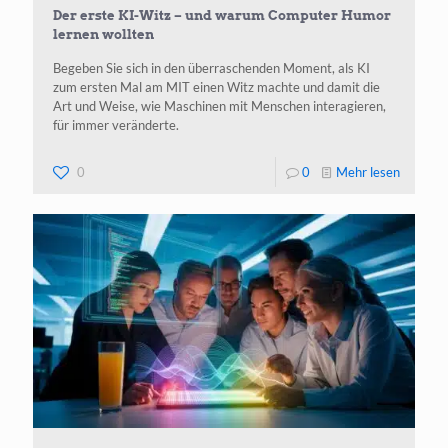
Der erste KI-Witz – und warum Computer Humor
lernen wollten
Begeben Sie sich in den überraschenden Moment, als KI
zum ersten Mal am MIT einen Witz machte und damit die
Art und Weise, wie Maschinen mit Menschen interagieren,
für immer veränderte.
-
0
0
Mehr lesen
Der
erste
KI-
Witz
–
und
warum
Comput
Humor