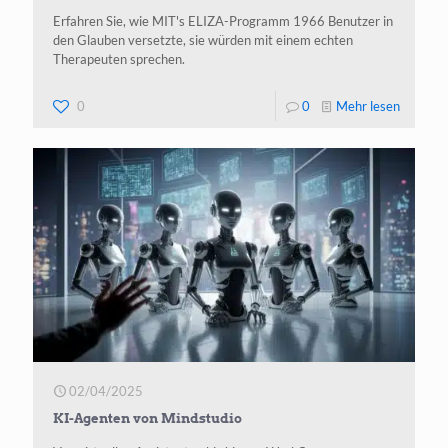
Erfahren Sie, wie MIT's ELIZA-Programm 1966 Benutzer in
den Glauben versetzte, sie würden mit einem echten
Therapeuten sprechen.
-
0
0
Mehr lesen
ELIZA :
Die
erste
spreche
KI
der
Welt
(1966)
02/04/2025
KI-Agenten von Mindstudio