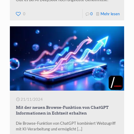
Lernen
-
0
0
Mehr lesen
AI
DeepSe
21/11/2024
Mit der neuen Browse-Funktion von ChatGPT
Informationen in Echtzeit erhalten
Die Brow­se-Funk­ti­on von ChatGPT kom­bi­niert Web­zu­griff
mit KI-Ver­ar­bei­tung und ermög­licht
[…]