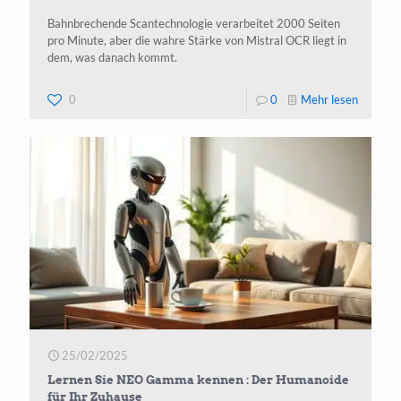
Bahnbrechende Scantechnologie verarbeitet 2000 Seiten
pro Minute, aber die wahre Stärke von Mistral OCR liegt in
dem, was danach kommt.
-
0
0
Mehr lesen
Mistral
OCR :
KI-
gestützt
Dokumen
in
Rekordg
25/02/2025
Lernen Sie NEO Gamma kennen : Der Humanoide
für Ihr Zuhause