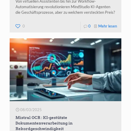
Von virtuellen Assistenten bis hin zur Workflow-
Automatisierung revolutionieren MindStudio KI-Agenten
die Geschäftsprozesse, aber zu welchem versteckten Preis?
-
0
0
Mehr lesen
KI-
Agenten
von
Mindstu
08/03/2025
Mistral OCR : KI-gestützte
Dokumentenverarbeitung in
Rekordgeschwindigkeit