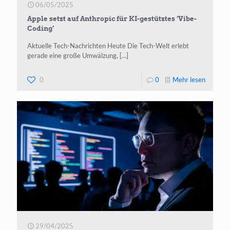
06/05/2025
lernen
Apple setzt auf Anthropic für KI-gestütztes ‘Vibe-
wollten
Coding’
Aktuelle Tech-Nachrichten Heute Die Tech-Welt erlebt
gera­de eine gro­ße Umwäl­zung,
[…]
-
0
0
Mehr lesen
Apple
setzt
auf
Anthrop
für
KI-
gestützt
‘Vibe-
Coding’
29/04/2025