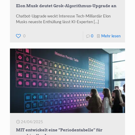
Elon Musk deutet Grok-Algorithmus-Upgrade an
Chatbot-Upgrade weckt Interesse Tech-Mil­li­ar­där Elon
Musks neu­es­te Ent­hül­lung lässt KI-Exper­ten
[…]
-
0
0
Mehr lesen
Elon
Musk
deutet
Grok-
Algorit
Upgrade
an
24/04/2025
MIT entwickelt eine “Periodentabelle” für