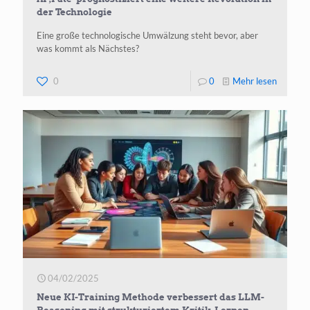
der Technologie
Eine große technologische Umwälzung steht bevor, aber
was kommt als Nächstes?
-
0
0
Mehr lesen
AI
‚Pate‘
prognost
eine
weitere
Revoluti
in
der
Technol
04/02/2025
Neue KI-Training Methode verbessert das LLM-