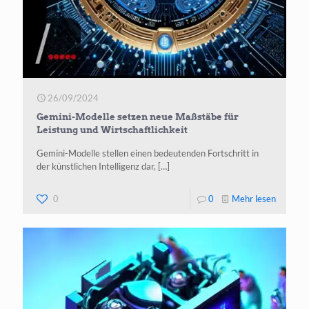
26/09/2024
Gemini-Modelle setzen neue Maßstäbe für
Leistung und Wirtschaftlichkeit
Gemi­ni-Model­le stel­len einen bedeu­ten­den Fort­schritt in
der künst­li­chen Intel­li­genz dar,
[…]
-
0
0
Mehr lesen
Gemini-
Modelle
setzen
neue
Maßstä