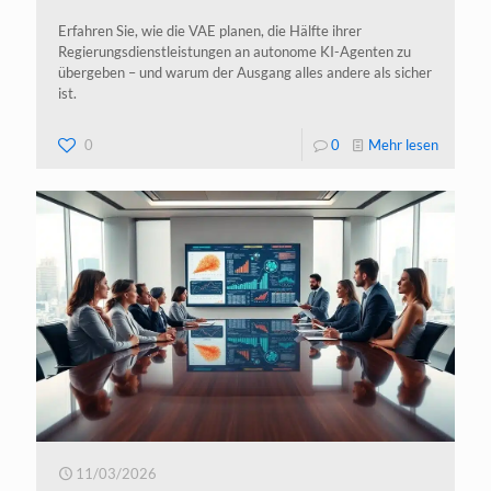
Erfahren Sie, wie die VAE planen, die Hälfte ihrer
Regierungsdienstleistungen an autonome KI-Agenten zu
übergeben – und warum der Ausgang alles andere als sicher
ist.
-
0
0
Mehr lesen
VAE
setzen
auf
autono
KI-
Behörde
11/03/2026