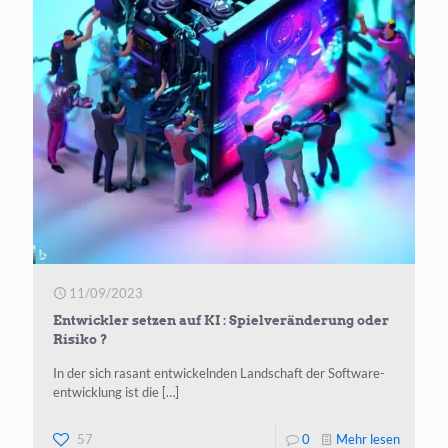
für
Leistung
und
Wirtscha
11/09/2023
Entwickler setzen auf KI : Spielveränderung oder
Risiko ?
In der sich rasant ent­wi­ckeln­den Land­schaft der Soft­ware­
ent­wick­lung ist die
[…]
-
57
0
Mehr lesen