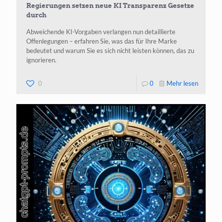
Regierungen setzen neue KI Transparenz Gesetze
durch
Abweichende KI-Vorgaben verlangen nun detaillierte
Offenlegungen – erfahren Sie, was das für Ihre Marke
bedeutet und warum Sie es sich nicht leisten können, das zu
ignorieren.
-
0
0
Mehr lesen
Regieru
setzen
neue
KI
Transpa
Gesetze
durch