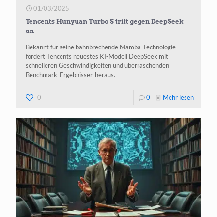
01/03/2025
Tencents Hunyuan Turbo S tritt gegen DeepSeek
an
Bekannt für seine bahnbrechende Mamba-Technologie
fordert Tencents neuestes KI-Modell DeepSeek mit
schnelleren Geschwindigkeiten und überraschenden
Benchmark-Ergebnissen heraus.
-
0
0
Mehr lesen
Tencent
Hunyua
Turbo
S tritt
gegen
DeepSe
an