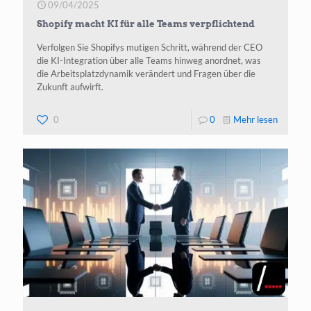
09/04/2025
fürs
Shopify macht KI für alle Teams verpflichtend
Nichtst
Verfolgen Sie Shopifys mutigen Schritt, während der CEO
die KI-Integration über alle Teams hinweg anordnet, was
die Arbeitsplatzdynamik verändert und Fragen über die
Zukunft aufwirft.
-
0
0
Mehr lesen
Shopify
macht
KI
für
alle
Teams
verpflic