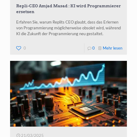
Repli-CEO Amjad Masad : KI wird Programmierer
ersetzen
Erfahren Sie, warum Replits CEO glaubt, dass das Erlernen
von Programmierung möglicherweise obsolet wird, während
KI die Zukunft der Programmierung neu gestaltet.
-
0
0
Mehr lesen
Repli-
CEO
Amjad
Masad :
KI
wird
Program
ersetze
21/03/2025