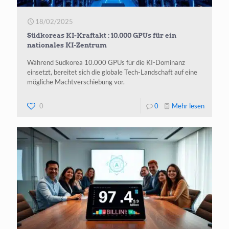
18/02/2025
Südkoreas KI-Kraftakt : 10.000 GPUs für ein
nationales KI-Zentrum
Während Südkorea 10.000 GPUs für die KI-Dominanz
einsetzt, bereitet sich die globale Tech-Landschaft auf eine
mögliche Machtverschiebung vor.
-
0
0
Mehr lesen
Südkore
KI-
Kraftakt
10.000
GPUs
für
ein
national