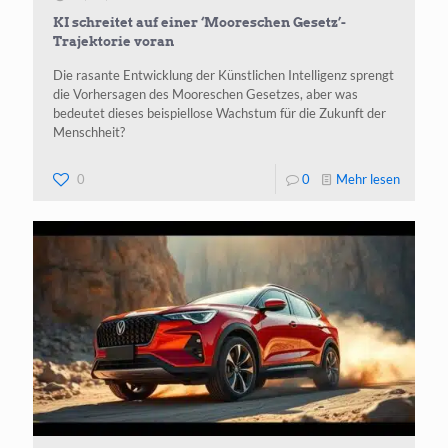
KI schreitet auf einer ‘Mooreschen Gesetz’-
Trajektorie voran
Die rasante Entwicklung der Künstlichen Intelligenz sprengt
die Vorhersagen des Mooreschen Gesetzes, aber was
bedeutet dieses beispiellose Wachstum für die Zukunft der
Menschheit?
-
0
0
Mehr lesen
KI
schreite
auf
einer
‘Moores
Gesetz’-
Trajekto
voran