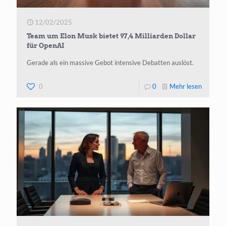
KI-
12/02/2025
Zentru
Team um Elon Musk bietet 97,4 Milliarden Dollar
für OpenAI
Gerade als ein massive Gebot intensive Debatten auslöst.
-
0
0
Mehr lesen
Team
um
Elon
Musk
bietet
97,4
Milliard
Dollar
für