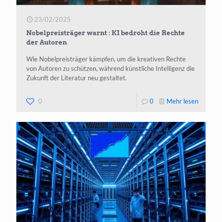
23/02/2025
Nobelpreisträger warnt : KI bedroht die Rechte
der Autoren
Wie Nobelpreisträger kämpfen, um die kreativen Rechte
von Autoren zu schützen, während künstliche Intelligenz die
Zukunft der Literatur neu gestaltet.
-
0
0
Mehr lesen
Nobelpre
warnt :
KI
bedroht
die
Rechte
der
Autoren