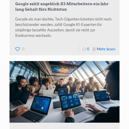
Google zahlt angeblich KI-Mitarbeitern ein Jahr
lang Gehalt fürs Nichtstun
Gerade als man dachte, Tech-Giganten könnten nicht noch
beschützender werden, zahlt Google KI-Experten für
einjährige bezahlte Auszeiten, damit sie nicht zur
Konkurrenz wechseln.
-
0
0
Mehr lesen
Google
zahlt
angeblic
KI-
Mitarbei
ein
Jahr
lang
Gehalt