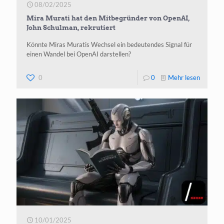
08/02/2025
OpenAI
Mira Murati hat den Mitbegründer von OpenAI,
John Schulman, rekrutiert
Könnte Miras Muratis Wechsel ein bedeutendes Signal für
einen Wandel bei OpenAI darstellen?
-
0
0
Mehr lesen
Mira
Murati
hat
den
Mitbegr
von
OpenAI,
John
Schulma
10/01/2025