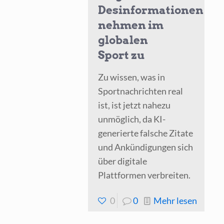
Desinformationen
nehmen im
globalen
Sport zu
Zu wissen, was in
Sportnachrichten real
ist, ist jetzt nahezu
unmöglich, da KI-
generierte falsche Zitate
und Ankündigungen sich
über digitale
Plattformen verbreiten.
-
0
0
Mehr lesen
KI-