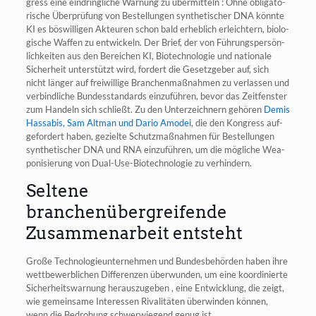
gress eine ein­dring­li­che War­nung zu über­mit­teln : Ohne obli­ga­to­
ri­sche Über­prü­fung von Bestel­lun­gen syn­the­ti­scher DNA könn­te
KI es bös­wil­li­gen Akteu­ren schon bald erheb­lich erleich­tern, bio­lo­
gi­sche Waf­fen zu ent­wi­ckeln. Der Brief, der von Füh­rungs­per­sön­
lich­kei­ten aus den Berei­chen KI, Bio­tech­no­lo­gie und natio­na­le
Sicher­heit unter­stützt wird, for­dert die Gesetz­ge­ber auf, sich
nicht län­ger auf frei­wil­li­ge Bran­chen­maß­nah­men zu ver­las­sen und
ver­bind­li­che Bun­des­stan­dards ein­zu­füh­ren, bevor das Zeit­fens­ter
zum Han­deln sich schließt. Zu den Unter­zeich­nern gehö­ren
Demis
Hass­a­bis, Sam Alt­man und Dario Amo­dei
, die den Kon­gress auf­
ge­for­dert haben, geziel­te Schutz­maß­nah­men für Bestel­lun­gen
syn­the­ti­scher DNA und RNA ein­zu­füh­ren, um die mög­li­che Wea­
po­nisie­rung von Dual-Use-Bio­tech­no­lo­gie zu verhindern.
Seltene
branchenübergreifende
Zusammenarbeit entsteht
Gro­ße Tech­no­lo­gie­un­ter­neh­men und Bun­des­be­hör­den haben ihre
wett­be­werb­li­chen Dif­fe­ren­zen über­wun­den, um eine koor­di­nier­te
Sicher­heits­war­nung her­aus­zu­ge­ben , eine Ent­wick­lung, die zeigt,
wie gemein­sa­me Inter­es­sen Riva­li­tä­ten über­win­den kön­nen,
wenn die Bedro­hung schwer­wie­gend genug ist.