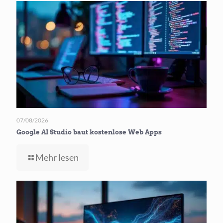
07/08/2026
Google AI Studio baut kostenlose Web Apps
-
Mehr lesen
Google
AI
Studio
baut
kostenlose
Web Apps