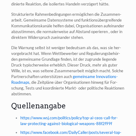
di­nier­te Reak­ti­on, die iso­lier­tes Han­deln ver­zö­gert hätte.
Struk­tu­rier­te Rah­men­be­din­gun­gen ermög­li­chen die Zusam­men­
ar­beit. Gemein­sa­me Daten­sys­te­me und funk­ti­ons­über­grei­fen­de
Kom­mu­ni­ka­ti­ons­ka­nä­le hel­fen dabei, Orga­ni­sa­tio­nen auf­ein­an­der
abzu­stim­men, die nor­ma­ler­wei­se auf Abstand ope­rie­ren , oder in
direk­tem Wider­spruch zuein­an­der stehen.
Die War­nung selbst ist weni­ger bedeut­sam als das, was sie her­
vor­ge­bracht hat. Wenn Wett­be­wer­ber und Regu­lie­rungs­be­hör­
den gemein­sa­me Grund­la­ge fin­den, ist der zugrun­de lie­gen­de
Druck typi­scher­wei­se erheb­lich. Die­ser Druck, mehr als guter
Wil­le, ist es, was sel­te­ne Zusam­men­ar­beit mög­lich macht. Sol­che
Part­ner­schaf­ten unter­stüt­zen auch
gemein­sa­me Inno­va­tions-
Road­maps
, die Zeit­plä­ne über Orga­ni­sa­tio­nen hin­weg für For­
schung, Tests und koor­di­nier­te Markt- oder poli­ti­sche Reak­tio­nen
abstimmen.
Quellenangabe
https://www.wsj.com/politics/policy/top-ai-ceos-call-for-
law-protecting-against-biological-weapons-88f2f99f
https://www.facebook.com/DailyCaller/posts/several-top-