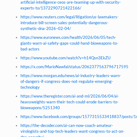
artificial-intelligence-ceos-are-teaming-up-with-security-
experts-to/1372290721422166/
https://www.reuters.com/legal/litigation/us-lawmakers-
introduce-bill-screen-sales-potentially-dangerous-
synthetic-dna-2026–02-04/
https://www.euronews.com/health/2026/06/05/tech-
giants-warn-ai-safety-gaps-could-hand-bioweapons-to-
bad-actors
https://www.youtube.com/watch?v=h14Qsn3EkZU
https://x.com/MarioNawfal/status/2062377563796717595
https://www.morgan.edu/news/ai-industry-leaders-warn-
of-dangers-if-congress-does-not-regulate-emerging-
technology
https://www.theregister.com/ai-and-ml/2026/06/04/ai-
heavyweights-warn-their-tech-could-erode-barriers-to-
bioweapons/5251340
https://www.facebook.com/groups/1577315533418837/posts
https://the-decoder.com/ai-can-now-coach-amateur-
virologists-and-top-tech-leaders-want-congress-to-act-on-