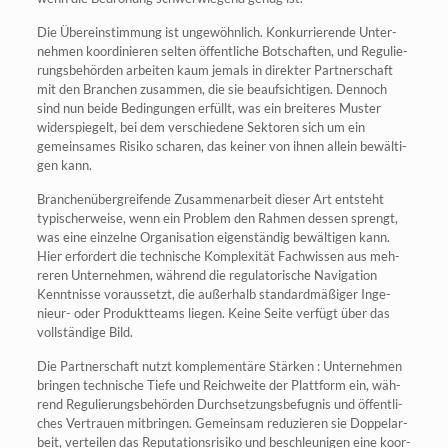
Die Über­ein­stim­mung ist unge­wöhn­lich. Kon­kur­rie­ren­de Unter­
neh­men koor­di­nie­ren sel­ten öffent­li­che Bot­schaf­ten, und Regu­lie­
rungs­be­hör­den arbei­ten kaum jemals in direk­ter Part­ner­schaft
mit den Bran­chen zusam­men, die sie beauf­sich­ti­gen. Den­noch
sind nun bei­de Bedin­gun­gen erfüllt, was ein brei­te­res Mus­ter
wider­spie­gelt, bei dem ver­schie­de­ne Sek­to­ren sich um ein
gemein­sa­mes Risi­ko scha­ren, das kei­ner von ihnen allein bewäl­ti­
gen kann.
Bran­chen­über­grei­fen­de Zusam­men­ar­beit die­ser Art ent­steht
typi­scher­wei­se, wenn ein Pro­blem den Rah­men des­sen sprengt,
was eine ein­zel­ne Orga­ni­sa­ti­on eigen­stän­dig bewäl­ti­gen kann.
Hier erfor­dert die tech­ni­sche Kom­ple­xi­tät Fach­wis­sen aus meh­
re­ren Unter­neh­men, wäh­rend die regu­la­to­ri­sche Navi­ga­ti­on
Kennt­nis­se vor­aus­setzt, die außer­halb stan­dard­mä­ßi­ger Inge­
nieur- oder Pro­dukt­teams lie­gen. Kei­ne Sei­te ver­fügt über das
voll­stän­di­ge Bild.
Die Part­ner­schaft nutzt kom­ple­men­tä­re Stär­ken : Unter­neh­men
brin­gen tech­ni­sche Tie­fe und Reich­wei­te der Platt­form ein, wäh­
rend Regu­lie­rungs­be­hör­den Durch­set­zungs­be­fug­nis und öffent­li­
ches Ver­trau­en mit­brin­gen. Gemein­sam redu­zie­ren sie Dop­pel­ar­
beit, ver­tei­len das Repu­ta­ti­ons­ri­si­ko und beschleu­ni­gen eine koor­