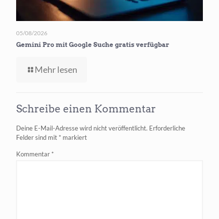
05/08/2026
Gemini Pro mit Google Suche gratis verfügbar
-
Mehr lesen
Gemini
Pro
mit
Schreibe einen Kommentar
Google
Suche
Deine E-Mail-Adresse wird nicht veröffentlicht.
Erforderliche
gratis
Felder sind mit
*
markiert
verfügbar
Kommentar
*