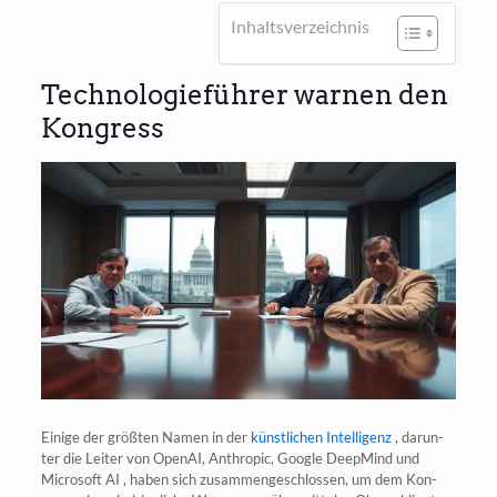
Inhalts­ver­zeich­nis
Technologieführer warnen den
Kongress
Eini­ge der größ­ten Namen in der
künst­li­chen Intel­li­genz
, dar­un­
ter die Lei­ter von Ope­nAI, Anthro­pic, Goog­le Deep­Mind und
Micro­soft AI , haben sich zusam­men­ge­schlos­sen, um dem Kon­