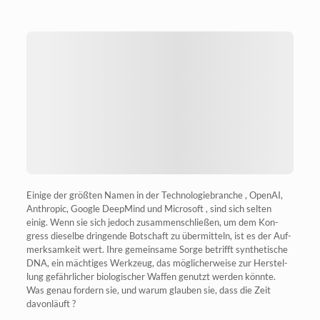
Eini­ge der größ­ten Namen in der Tech­no­lo­gie­bran­che , Ope­nAI,
Anthro­pic, Goog­le Deep­Mind und Micro­soft , sind sich sel­ten
einig. Wenn sie sich jedoch zusam­men­schlie­ßen, um dem Kon­
gress die­sel­be drin­gen­de Bot­schaft zu über­mit­teln, ist es der Auf­
merk­sam­keit wert. Ihre gemein­sa­me Sor­ge betrifft syn­the­ti­sche
DNA, ein mäch­ti­ges Werk­zeug, das mög­li­cher­wei­se zur Her­stel­
lung gefähr­li­cher bio­lo­gi­scher Waf­fen genutzt wer­den könn­te.
Was genau for­dern sie, und war­um glau­ben sie, dass die Zeit
davonläuft ?