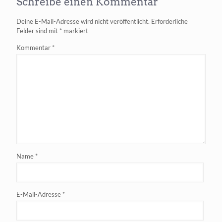
Schreibe einen Kommentar
Agenten
KI
Deine E-Mail-Adresse wird nicht veröffentlicht.
Erforderliche
zum
Felder sind mit
*
markiert
Sparpreis
Kommentar
*
Name
*
E-Mail-Adresse
*