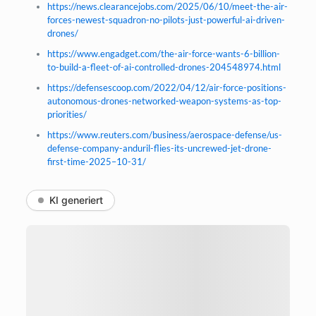
https://news.clearancejobs.com/2025/06/10/meet-the-air-
forces-newest-squadron-no-pilots-just-powerful-ai-driven-
drones/
https://www.engadget.com/the-air-force-wants-6-billion-
to-build-a-fleet-of-ai-controlled-drones-204548974.html
https://defensescoop.com/2022/04/12/air-force-positions-
autonomous-drones-networked-weapon-systems-as-top-
priorities/
https://www.reuters.com/business/aerospace-defense/us-
defense-company-anduril-flies-its-uncrewed-jet-drone-
first-time-2025–10-31/
KI generiert