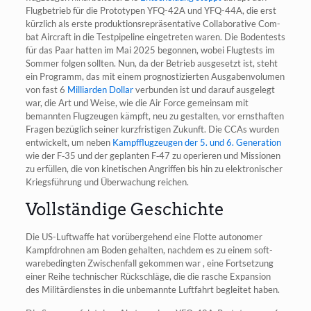
Flug­be­trieb für die Pro­to­ty­pen YFQ-42A und YFQ-44A, die erst
kürz­lich als ers­te pro­duk­ti­ons­re­prä­sen­ta­ti­ve Col­la­bo­ra­ti­ve Com­
bat Air­craft in die Test­pipe­line ein­ge­tre­ten waren. Die Boden­tests
für das Paar hat­ten im Mai 2025 begon­nen, wobei Flug­tests im
Som­mer fol­gen soll­ten. Nun, da der Betrieb aus­ge­setzt ist, steht
ein Pro­gramm, das mit einem pro­gnos­ti­zier­ten Aus­ga­ben­vo­lu­men
von fast 6
Mil­li­ar­den Dol­lar
ver­bun­den ist und dar­auf aus­ge­legt
war, die Art und Wei­se, wie die Air Force gemein­sam mit
bemann­ten Flug­zeu­gen kämpft, neu zu gestal­ten, vor ernst­haf­ten
Fra­gen bezüg­lich sei­ner kurz­fris­ti­gen Zukunft. Die CCAs wur­den
ent­wi­ckelt, um neben
Kampf­flug­zeu­gen der 5. und 6. Gene­ra­ti­on
wie der F‑35 und der geplan­ten F‑47 zu ope­rie­ren und Mis­sio­nen
zu erfül­len, die von kine­ti­schen Angrif­fen bis hin zu elek­tro­ni­scher
Kriegs­füh­rung und Über­wa­chung reichen.
Vollständige Geschichte
Die US-Luft­waf­fe hat vor­über­ge­hend eine Flot­te auto­no­mer
Kampf­droh­nen am Boden gehal­ten, nach­dem es zu einem soft­
ware­be­ding­ten Zwi­schen­fall gekom­men war , eine Fort­set­zung
einer Rei­he tech­ni­scher Rück­schlä­ge, die die rasche Expan­si­on
des Mili­tär­diens­tes in die unbe­mann­te Luft­fahrt beglei­tet haben.