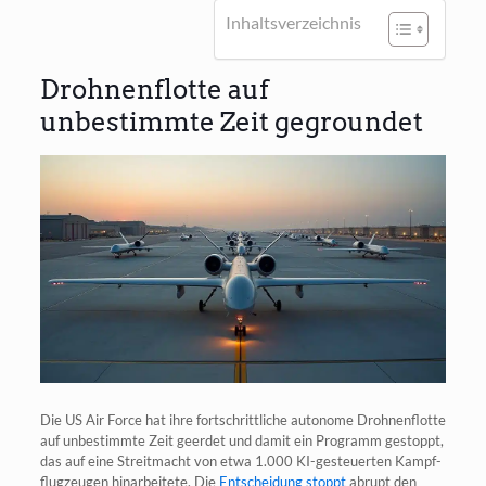
Inhalts­ver­zeich­nis
Drohnenflotte auf
unbestimmte Zeit gegroundet
Die US Air Force hat ihre fort­schritt­li­che auto­no­me Droh­nen­flot­te
auf unbe­stimm­te Zeit geer­det und damit ein Pro­gramm gestoppt,
das auf eine Streit­macht von etwa 1.000 KI-gesteu­er­ten Kampf­
flug­zeu­gen hin­ar­bei­te­te. Die
Ent­schei­dung stoppt
abrupt den