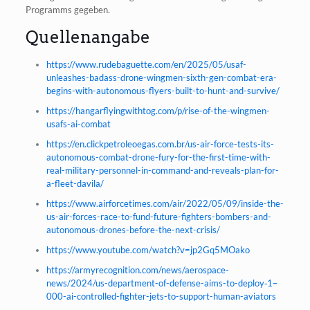
Pro­gramms gegeben.
Quellenangabe
https://www.rudebaguette.com/en/2025/05/usaf-
unleashes-badass-drone-wingmen-sixth-gen-combat-era-
begins-with-autonomous-flyers-built-to-hunt-and-survive/
https://hangarflyingwithtog.com/p/rise-of-the-wingmen-
usafs-ai-combat
https://en.clickpetroleoegas.com.br/us-air-force-tests-its-
autonomous-combat-drone-fury-for-the-first-time-with-
real-military-personnel-in-command-and-reveals-plan-for-
a-fleet-davila/
https://www.airforcetimes.com/air/2022/05/09/inside-the-
us-air-forces-race-to-fund-future-fighters-bombers-and-
autonomous-drones-before-the-next-crisis/
https://www.youtube.com/watch?v=jp2Gq5MOako
https://armyrecognition.com/news/aerospace-
news/2024/us-department-of-defense-aims-to-deploy‑1–
000-ai-controlled-fighter-jets-to-support-human-aviators