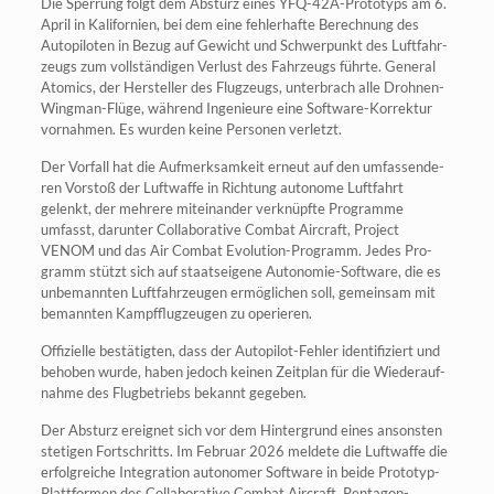
Die Sper­rung folgt dem Absturz eines YFQ-42A-Pro­to­typs am 6.
April in Kali­for­ni­en, bei dem eine feh­ler­haf­te Berech­nung des
Auto­pi­lo­ten in Bezug auf Gewicht und Schwer­punkt des Luft­fahr­
zeugs zum voll­stän­di­gen Ver­lust des Fahr­zeugs führ­te. Gene­ral
Ato­mics, der Her­stel­ler des Flug­zeugs, unter­brach alle Droh­nen-
Wing­man-Flü­ge, wäh­rend Inge­nieu­re eine Soft­ware-Kor­rek­tur
vor­nah­men. Es wur­den kei­ne Per­so­nen verletzt.
Der Vor­fall hat die Auf­merk­sam­keit erneut auf den umfas­sen­de­
ren Vor­stoß der Luft­waf­fe in Rich­tung auto­no­me Luft­fahrt
gelenkt, der meh­re­re mit­ein­an­der ver­knüpf­te Pro­gram­me
umfasst, dar­un­ter Col­la­bo­ra­ti­ve Com­bat Air­craft, Pro­ject
VENOM und das Air Com­bat Evo­lu­ti­on-Pro­gramm. Jedes Pro­
gramm stützt sich auf staats­ei­ge­ne Auto­no­mie-Soft­ware, die es
unbe­mann­ten Luft­fahr­zeu­gen ermög­li­chen soll, gemein­sam mit
bemann­ten Kampf­flug­zeu­gen zu operieren.
Offi­zi­el­le bestä­tig­ten, dass der Auto­pi­lot-Feh­ler iden­ti­fi­ziert und
beho­ben wur­de, haben jedoch kei­nen Zeit­plan für die Wie­der­auf­
nah­me des Flug­be­triebs bekannt gegeben.
Der Absturz ereig­net sich vor dem Hin­ter­grund eines ansons­ten
ste­ti­gen Fort­schritts. Im Febru­ar 2026 mel­de­te die Luft­waf­fe die
erfolg­rei­che Inte­gra­ti­on auto­no­mer Soft­ware in bei­de Pro­to­typ-
Platt­for­men des Col­la­bo­ra­ti­ve Com­bat Air­craft. Pen­ta­gon-