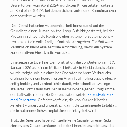
Bewer­tun­gen vom April 2024 wür­dig­ten KI-gestütz­te Flug­tests
an Bord einer X‑62A, bei denen siche­re auto­no­me Kampf­ma­nö­ver
demons­triert wurden.
Der Dienst hat sei­ne Auto­no­mie­ar­beit kon­se­quent auf der
Grund­la­ge einer Human-on-the-Loop-Auf­sicht gestal­tet, bei der
Pilo­ten in Echt­zeit die Kon­trol­le über auto­no­me Sys­te­me behal­
ten, anstatt die voll­stän­di­ge Kon­trol­le abzu­ge­ben. Die Soft­ware-
Veri­fi­ka­ti­on bleibt eine zen­tra­le Anfor­de­rung, bevor ein Sys­tem
zur ope­ra­ti­ven Ein­satz­rei­fe vorrückt.
Eine sepa­ra­te Live-Fire-Demons­tra­ti­on, die von Auter­ion am 19.
Janu­ar 2026 auf einem Mili­tär­schieß­platz in Flo­ri­da durch­ge­führt
wur­de, zeig­te, wie ein ein­zel­ner Ope­ra­tor meh­re­re Ver­brauchs­
droh­nen bei einem koor­di­nier­ten Angriff auf meh­re­re Zie­le gleich­
zei­tig lenk­te , und ver­deut­lich­te damit, wie schnell soft­ware­ge­
steu­er­te For­ma­ti­ons­tak­ti­ken außer­halb der eige­nen Pro­gram­me
der Luft­waf­fe rei­fen. Die Demons­tra­ti­on setz­te
Explo­si­ve­ly For­
med Pene­tra­tor
-Gefechts­köp­fe ein, die von Kra­ken Kine­tics
gelie­fert wur­den, und unter­strich damit die zuneh­men­de Leta­li­tät,
die in auto­no­me Schwarm­platt­for­men inte­griert wird.
Trotz der Sper­rung haben Offi­zi­el­le kei­ne Signa­le für eine Redu­
zie­rung des Gesamt­um­fangs oder der Finan­zie­rungs­rich­tung des