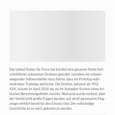
Die United Sta­tes Air Force hat kürz­lich ihre gesam­te Flot­te fort­
schritt­li­cher auto­no­mer Droh­nen geer­det, nach­dem ein schwer­
wie­gen­der Soft­ware­feh­ler dazu führ­te, dass ein Pro­to­typ wäh­
rend eines Trai­nings abstürz­te. Die Droh­ne, bekannt als YFQ-
42A, stürz­te im April 2026 ab, als ihr Auto­pi­lot-Sys­tem einen kri­
ti­schen Berech­nungs­feh­ler mach­te. Nie­mand wur­de ver­letzt, aber
der Vor­fall wirft gro­ße Fra­gen dar­über auf, ob KI-gesteu­er­te Flug­
zeu­ge wirk­lich bereit für den Ein­satz sind. Die voll­stän­di­ge
Geschich­te ist es wert, gekannt zu werden.