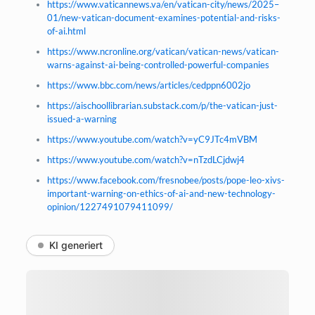
https://www.vaticannews.va/en/vatican-city/news/2025–
01/new-vatican-document-examines-potential-and-risks-
of-ai.html
https://www.ncronline.org/vatican/vatican-news/vatican-
warns-against-ai-being-controlled-powerful-companies
https://www.bbc.com/news/articles/cedppn6002jo
https://aischoollibrarian.substack.com/p/the-vatican-just-
issued-a-warning
https://www.youtube.com/watch?v=yC9JTc4mVBM
https://www.youtube.com/watch?v=nTzdLCjdwj4
https://www.facebook.com/fresnobee/posts/pope-leo-xivs-
important-warning-on-ethics-of-ai-and-new-technology-
opinion/1227491079411099/
KI generiert