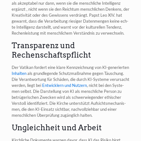
als akzep­ta­bel nur dann, wenn sie die mensch­li­che Intel­li­genz
ergänzt , nicht wenn sie den Reich­tum mensch­li­chen Den­kens, der
Krea­ti­vi­tät oder des Gewis­sens ver­drängt. Papst Leo XIV. hat
gewarnt, dass die Ver­ar­bei­tung rie­si­ger Daten­men­gen kei­ne ech­
te Intel­li­genz dar­stellt, und warnt vor der kul­tu­rel­len Ten­denz,
Rechen­leis­tung mit mensch­li­chem Ver­ständ­nis zu verwechseln.
Transparenz und
Rechenschaftspflicht
Der Vati­kan for­dert eine kla­re Kenn­zeich­nung von KI-gene­rier­ten
Inhal­ten
als grund­le­gen­de Schutz­maß­nah­me gegen Täu­schung.
Die Ver­ant­wor­tung für Schä­den, die durch KI-Sys­te­me ver­ur­sacht
wer­den, liegt bei
Ent­wick­lern und Nut­zern
, nicht bei den Sys­te­
men selbst. Die Dar­stel­lung von KI als mensch­li­che Per­son zu
betrü­ge­ri­schen Zwe­cken wird als schwer­wie­gen­der ethi­scher
Ver­stoß iden­ti­fi­ziert. Die Kir­che unter­stützt Auf­sichts­me­cha­nis­
men, die den KI-Ein­satz sicht­bar, nach­voll­zieh­bar und einer
mensch­li­chen Über­prü­fung zugäng­lich halten.
Ungleichheit und Arbeit
Kirch­li­che Doku­men­te war­nen davor, dass KI das Risi­ko birgt,