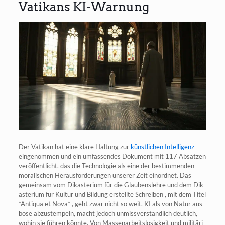
Vatikans KI-Warnung
Der Vati­kan hat eine kla­re Hal­tung zur
künst­li­chen Intel­li­genz
ein­ge­nom­men und ein umfas­sen­des Doku­ment mit 117 Absät­zen
ver­öf­fent­licht, das die Tech­no­lo­gie als eine der bestim­men­den
mora­li­schen Her­aus­for­de­run­gen unse­rer Zeit ein­ord­net. Das
gemein­sam vom Dik­as­te­ri­um für die Glau­bens­leh­re und dem Dik­
as­te­ri­um für Kul­tur und Bil­dung erstell­te Schrei­ben , mit dem Titel
*Anti­qua et Nova* , geht zwar nicht so weit, KI als von Natur aus
böse abzu­stem­peln, macht jedoch unmiss­ver­ständ­lich deut­lich,
wohin sie füh­ren könn­te. Von Mas­sen­ar­beits­lo­sig­keit und mili­tä­ri­