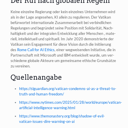
Der Ruf nach globalen Regeln
Kei­ne ein­zel­ne Regie­rung oder kein ein­zel­nes Unter­neh­men wird
als in der Lage ange­se­hen, KI allein zu regu­lie­ren. Der Vati­kan
befür­wor­tet inter­na­tio­na­le Zusam­men­ar­beit bei ver­bind­li­chen
Rege­lun­gen und begrün­det sei­ne Posi­ti­on mit Soli­da­ri­tät, Nach­
hal­tig­keit und der inte­gra­len Ent­wick­lung aller Men­schen , mate­
ri­ell, intel­lek­tu­ell und spi­ri­tu­ell. Im Jahr 2020 demons­trier­te der
Vati­kan sein Enga­ge­ment für die­se Visi­on durch die Initi­ie­rung
des
Rome Call for AI Ethics
, einer weg­wei­sen­den Initia­ti­ve, die in
Part­ner­schaft mit Micro­soft und IBM ent­wi­ckelt wur­de, um ver­
schie­de­ne glo­ba­le Akteu­re um gemein­sa­me ethi­sche Grund­sät­ze
zu vereinen.
Quellenangabe
https://slguardian.org/vatican-condemns-ai-as-a-threat-to-
truth-and-human-freedom/
https://www.nytimes.com/2025/01/28/world/europe/vatican-
artificial-intelligence-warning.html
https://www.themonastery.org/blog/shadow-of-evil-
vatican-issues-dire-warning-on-ai