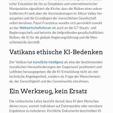
scher Eska­la­ti­on bis hin zu Deepf­akes und unter­neh­me­ri­scher
Mani­pu­la­ti­on signa­li­siert die Kir­che, dass die Risi­ken einer unkon­
trol­lier­ten KI weit über die Vor­stands­eta­gen im Sili­con Val­ley hin­
aus­ge­hen und die Grund­la­gen der mensch­li­chen Gesell­schaft
selbst berüh­ren. Papst Fran­zis­kus wand­te sich per­sön­lich sowohl
an das
Welt­wirt­schafts­fo­rum
als auch an die G7-Staats- und
Regie­rungs­chefs und beton­te die tief­grei­fen­den gesell­schaft­li­chen
Risi­ken, die KI für die glo­ba­le Regie­rungs­füh­rung und die Men­
schen­wür­de darstellt.
Vatikans ethische KI-Bedenken
Der Vati­kan hat
künst­li­che Intel­li­genz
als eine der bestim­men­den
mora­li­schen Her­aus­for­de­run­gen der Gegen­wart posi­tio­niert und
Leit­li­ni­en her­aus­ge­ge­ben, die die KI-Ent­wick­lung nicht als rein
tech­ni­sche Ange­le­gen­heit, son­dern als Fra­ge der Men­schen­wür­
de, der Gerech­tig­keit und des Gemein­wohls einrahmen.
Ein Werkzeug, kein Ersatz
Die vati­ka­ni­sche Leh­re besteht dar­auf, dass KI dem Men­schen
die­nen muss, anstatt Indi­vi­du­en auf Daten­punk­te oder mess­ba­re
Ergeb­nis­se zu redu­zie­ren. Kirch­li­che Doku­men­te beschrei­ben KI