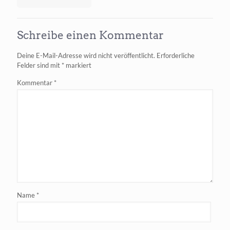
Gemini
Pro
mit
Schreibe einen Kommentar
Google
Suche
Deine E-Mail-Adresse wird nicht veröffentlicht.
Erforderliche
gratis
Felder sind mit
*
markiert
verfügbar
Kommentar
*
Name
*