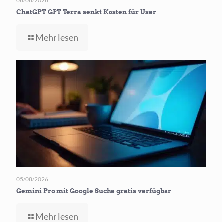
06/08/2026
ChatGPT GPT Terra senkt Kosten für User
-
Mehr lesen
ChatGPT
GPT
Terra
senkt
Kosten
für User
05/08/2026
Gemini Pro mit Google Suche gratis verfügbar
-
Mehr lesen