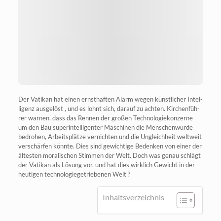
Der Vati­kan hat einen ernst­haf­ten Alarm wegen künst­li­cher Intel­
li­genz aus­ge­löst , und es lohnt sich, dar­auf zu ach­ten. Kir­chen­füh­
rer war­nen, dass das Ren­nen der gro­ßen Tech­no­lo­gie­kon­zer­ne
um den Bau super­in­tel­li­gen­ter Maschi­nen die Men­schen­wür­de
bedro­hen, Arbeits­plät­ze ver­nich­ten und die Ungleich­heit welt­weit
ver­schär­fen könn­te. Dies sind gewich­ti­ge Beden­ken von einer der
ältes­ten mora­li­schen Stim­men der Welt. Doch was genau schlägt
der Vati­kan als Lösung vor, und hat dies wirk­lich Gewicht in der
heu­ti­gen tech­no­lo­gie­ge­trie­be­nen Welt ?
Inhalts­ver­zeich­nis