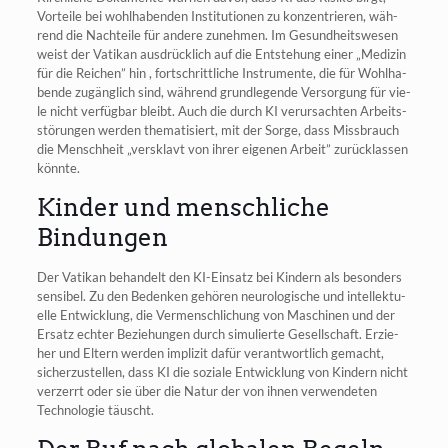
Vor­tei­le bei wohl­ha­ben­den Insti­tu­tio­nen zu kon­zen­trie­ren, wäh­
rend die Nach­tei­le für ande­re zuneh­men. Im Gesund­heits­we­sen
weist der Vati­kan aus­drück­lich auf die Ent­ste­hung einer „Medi­zin
für die Rei­chen” hin , fort­schritt­li­che Instru­men­te, die für Wohl­ha­
ben­de zugäng­lich sind, wäh­rend grund­le­gen­de Ver­sor­gung für vie­
le nicht ver­füg­bar bleibt. Auch die durch KI ver­ur­sach­ten Arbeits­
stö­run­gen wer­den the­ma­ti­siert, mit der Sor­ge, dass Miss­brauch
die Mensch­heit „ver­sklavt von ihrer eige­nen Arbeit” zurück­las­sen
könnte.
Kinder und menschliche
Bindungen
Der Vati­kan behan­delt den KI-Ein­satz bei Kin­dern als beson­ders
sen­si­bel. Zu den Beden­ken gehö­ren neu­ro­lo­gi­sche und intel­lek­tu­
el­le Ent­wick­lung, die Ver­mensch­li­chung von Maschi­nen und der
Ersatz ech­ter Bezie­hun­gen durch simu­lier­te Gesell­schaft. Erzie­
her und Eltern wer­den impli­zit dafür ver­ant­wort­lich gemacht,
sicher­zu­stel­len, dass KI die sozia­le Ent­wick­lung von Kin­dern nicht
ver­zerrt oder sie über die Natur der von ihnen ver­wen­de­ten
Tech­no­lo­gie täuscht.