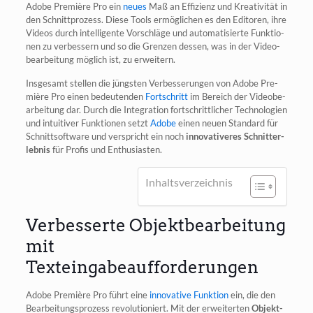
Ado­be Pre­miè­re Pro ein
neu­es
Maß an Effi­zi­enz und Krea­ti­vi­tät in
den Schnitt­pro­zess. Die­se Tools ermög­li­chen es den Edi­to­ren, ihre
Vide­os durch intel­li­gen­te Vor­schlä­ge und auto­ma­ti­sier­te Funk­tio­
nen zu ver­bes­sern und so die Gren­zen des­sen, was in der Video­
be­ar­bei­tung mög­lich ist, zu erweitern.
Ins­ge­samt stel­len die jüngs­ten Ver­bes­se­run­gen von Ado­be Pre­
miè­re Pro einen bedeu­ten­den
Fort­schritt
im Bereich der Video­be­
ar­bei­tung dar. Durch die Inte­gra­ti­on fort­schritt­li­cher Tech­no­lo­gien
und intui­ti­ver Funk­tio­nen setzt
Ado­be
einen neu­en Stan­dard für
Schnitt­soft­ware und ver­spricht ein noch
inno­va­ti­ve­res Schnit­t­er­
leb­nis
für Pro­fis und Enthusiasten.
Inhalts­ver­zeich­nis
Verbesserte Objektbearbeitung
mit
Texteingabeaufforderungen
Ado­be Pre­miè­re Pro führt eine
inno­va­ti­ve Funk­ti­on
ein, die den
Bear­bei­tungs­pro­zess revo­lu­tio­niert. Mit der erwei­ter­ten
Objekt­