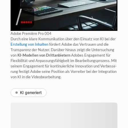
Ado­be Pre­miè­re Pro 004
Durch eine kla­re Kom­mu­ni­ka­ti­on über den Ein­satz von KI bei der
Erstel­lung von Inhal­ten
för­dert Ado­be das Ver­trau­en und die
Trans­pa­renz der Nut­zer. Dar­über hin­aus zeigt die Unter­su­chung
von
KI-Model­len von Dritt­an­bie­tern
Ado­bes Enga­ge­ment für
Fle­xi­bi­li­tät und Anpas­sungs­fä­hig­keit im Bear­bei­tungs­pro­zess. Mit
sei­nem Enga­ge­ment für kon­ti­nu­ier­li­che Inno­va­ti­on und Ver­bes­se­
rung fes­tigt Ado­be sei­ne Posi­ti­on als Vor­rei­ter bei der Inte­gra­ti­on
von KI in die Videobearbeitung.
KI generiert