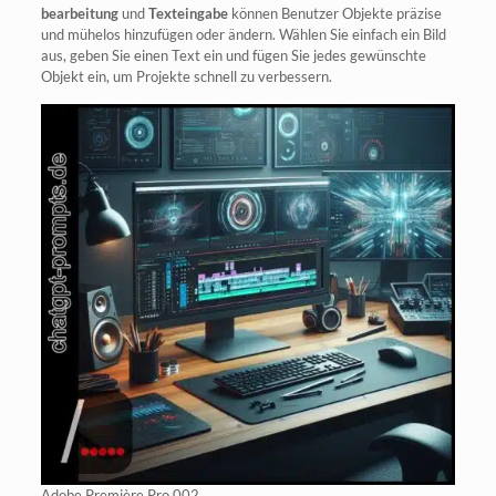
be­ar­bei­tung
und
Text­ein­ga­be
kön­nen Benut­zer Objek­te prä­zi­se
und mühe­los hin­zu­fü­gen oder ändern. Wäh­len Sie ein­fach ein Bild
aus, geben Sie einen Text ein und fügen Sie jedes gewünsch­te
Objekt ein, um Pro­jek­te schnell zu verbessern.
Ado­be Pre­miè­re Pro 002