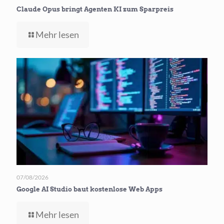
Claude Opus bringt Agenten KI zum Sparpreis
-
Mehr lesen
Claude
Opus
bringt
Agenten
KI
zum
Sparpreis
07/08/2026
Google AI Studio baut kostenlose Web Apps
-
Mehr lesen