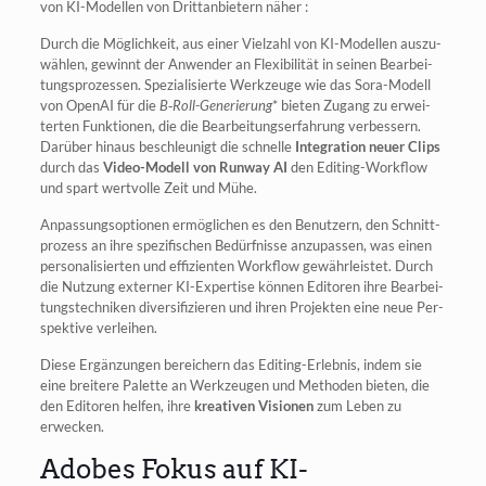
von KI-Model­len von Dritt­an­bie­tern näher :
Durch die Mög­lich­keit, aus einer Viel­zahl von KI-Model­len aus­zu­
wäh­len, gewinnt der Anwen­der an Fle­xi­bi­li­tät in sei­nen Bear­bei­
tungs­pro­zes­sen. Spe­zia­li­sier­te Werk­zeu­ge wie das Sora-Modell
von Ope­nAI für die
B‑Roll-Gene­rie­rung
* bie­ten Zugang zu erwei­
ter­ten Funk­tio­nen, die die Bear­bei­tungs­er­fah­rung ver­bes­sern.
Dar­über hin­aus beschleu­nigt die schnel­le
Inte­gra­ti­on neu­er Clips
durch das
Video-Modell von Run­way AI
den Editing-Work­flow
und spart wert­vol­le Zeit und Mühe.
Anpas­sungs­op­tio­nen ermög­li­chen es den Benut­zern, den Schnitt­
pro­zess an ihre spe­zi­fi­schen Bedürf­nis­se anzu­pas­sen, was einen
per­so­na­li­sier­ten und effi­zi­en­ten Work­flow gewähr­leis­tet. Durch
die Nut­zung exter­ner KI-Exper­ti­se kön­nen Edi­to­ren ihre Bear­bei­
tungs­tech­ni­ken diver­si­fi­zie­ren und ihren Pro­jek­ten eine neue Per­
spek­ti­ve verleihen.
Die­se Ergän­zun­gen berei­chern das Editing-Erleb­nis, indem sie
eine brei­te­re Palet­te an Werk­zeu­gen und Metho­den bie­ten, die
den Edi­to­ren hel­fen, ihre
krea­ti­ven Visio­nen
zum Leben zu
erwecken.
Adobes Fokus auf KI-