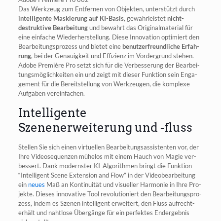
Das Werk­zeug zum Ent­fer­nen von Objek­ten, unter­stützt durch
intel­li­gen­te Mas­kie­rung auf KI-Basis
, gewähr­leis­tet
nicht-
destruk­ti­ve Bear­bei­tung
und bewahrt das Ori­gi­nal­ma­te­ri­al für
eine ein­fa­che Wie­der­her­stel­lung. Die­se Inno­va­ti­on opti­miert den
Bear­bei­tungs­pro­zess und bie­tet eine
benut­zer­freund­li­che Erfah­
rung
, bei der Genau­ig­keit und Effi­zi­enz im Vor­der­grund ste­hen.
Ado­be Pre­miè­re Pro setzt sich für die Ver­bes­se­rung der Bear­bei­
tungs­mög­lich­kei­ten ein und zeigt mit die­ser Funk­ti­on sein Enga­
ge­ment für die Bereit­stel­lung von Werk­zeu­gen, die kom­ple­xe
Auf­ga­ben vereinfachen.
Intelligente
Szenenerweiterung und ‑fluss
Stel­len Sie sich einen vir­tu­el­len Bear­bei­tungs­as­sis­ten­ten vor, der
Ihre Video­se­quen­zen mühe­los mit einem Hauch von Magie ver­
bes­sert. Dank moderns­ter KI-Algo­rith­men bringt die Funk­ti­on
“Intel­li­gent Sce­ne Exten­si­on and Flow” in der Video­be­ar­bei­tung
ein
neu­es
Maß an Kon­ti­nui­tät und visu­el­ler Har­mo­nie in Ihre Pro­
jek­te. Die­ses inno­va­ti­ve Tool revo­lu­tio­niert den Bear­bei­tungs­pro­
zess, indem es Sze­nen intel­li­gent erwei­tert, den Fluss auf­recht­
erhält und naht­lo­se Über­gän­ge für ein per­fek­tes End­ergeb­nis