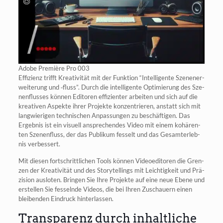
Ado­be Pre­miè­re Pro 003
Effi­zi­enz trifft Krea­ti­vi­tät mit der Funk­ti­on “Intel­li­gen­te Sze­n­e­n­er­
wei­te­rung und ‑fluss”. Durch die intel­li­gen­te Opti­mie­rung des Sze­
nen­flus­ses kön­nen Edi­to­ren effi­zi­en­ter arbei­ten und sich auf die
krea­ti­ven Aspek­te ihrer Pro­jek­te kon­zen­trie­ren, anstatt sich mit
lang­wie­ri­gen tech­ni­schen Anpas­sun­gen zu beschäf­ti­gen. Das
Ergeb­nis ist ein visu­ell anspre­chen­des Video mit einem kohä­ren­
ten Sze­nen­fluss, der das Publi­kum fes­selt und das Gesamt­erleb­
nis verbessert.
Mit die­sen fort­schritt­li­chen Tools kön­nen Video­edi­to­ren die Gren­
zen der Krea­ti­vi­tät und des Sto­rytel­lings mit Leich­tig­keit und Prä­
zi­si­on aus­lo­ten. Brin­gen Sie Ihre Pro­jek­te auf eine neue Ebe­ne und
erstel­len Sie fes­seln­de Vide­os, die bei Ihren Zuschau­ern einen
blei­ben­den Ein­druck hinterlassen.
Transparenz durch inhaltliche