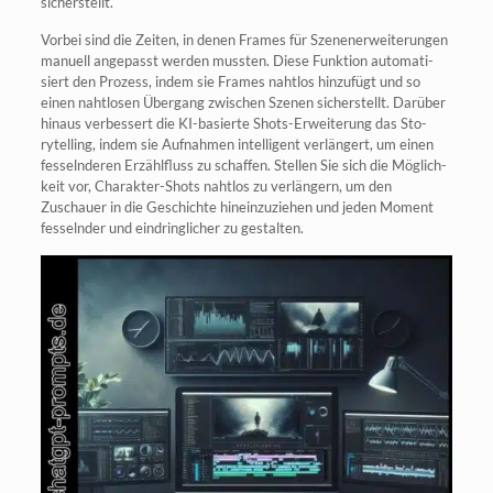
sicherstellt.
Vor­bei sind die Zei­ten, in denen Frames für Sze­n­e­n­er­wei­te­run­gen
manu­ell ange­passt wer­den muss­ten. Die­se Funk­ti­on auto­ma­ti­
siert den Pro­zess, indem sie Frames naht­los hin­zu­fügt und so
einen naht­lo­sen Über­gang zwi­schen Sze­nen sicher­stellt. Dar­über
hin­aus ver­bes­sert die KI-basier­te Shots-Erwei­te­rung das Sto­
rytel­ling, indem sie Auf­nah­men intel­li­gent ver­län­gert, um einen
fes­seln­de­ren Erzähl­fluss zu schaf­fen. Stel­len Sie sich die Mög­lich­
keit vor, Cha­rak­ter-Shots naht­los zu ver­län­gern, um den
Zuschau­er in die Geschich­te hin­ein­zu­zie­hen und jeden Moment
fes­seln­der und ein­dring­li­cher zu gestalten.