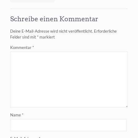
Google
AI
Studio
Schreibe einen Kommentar
baut
kostenlose
Deine E-Mail-Adresse wird nicht veröffentlicht.
Erforderliche
Web Apps
Felder sind mit
*
markiert
Kommentar
*
Name
*