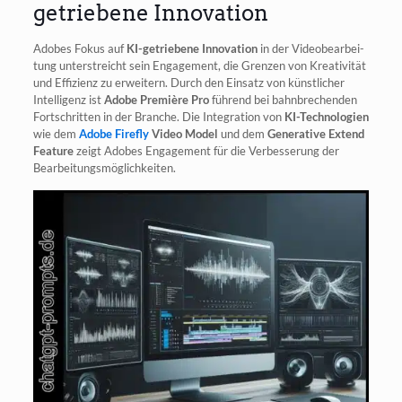
getriebene Innovation
Ado­bes Fokus auf
KI-getrie­be­ne Inno­va­ti­on
in der Video­be­ar­bei­
tung unter­streicht sein Enga­ge­ment, die Gren­zen von Krea­ti­vi­tät
und Effi­zi­enz zu erwei­tern. Durch den Ein­satz von künst­li­cher
Intel­li­genz ist
Ado­be Pre­miè­re Pro
füh­rend bei bahn­bre­chen­den
Fort­schrit­ten in der Bran­che. Die Inte­gra­ti­on von
KI-Tech­no­lo­gien
wie dem
Ado­be Fire­fly
Video Model
und dem
Gene­ra­ti­ve Extend
Fea­ture
zeigt Ado­bes Enga­ge­ment für die Ver­bes­se­rung der
Bearbeitungsmöglichkeiten.