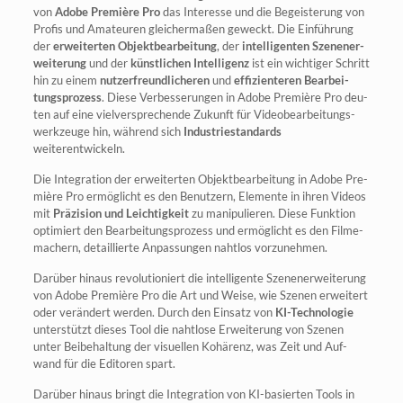
von
Ado­be Pre­miè­re Pro
das Inter­es­se und die Begeis­te­rung von
Pro­fis und Ama­teu­ren glei­cher­ma­ßen geweckt. Die Ein­füh­rung
der
erwei­ter­ten Objekt­be­ar­bei­tung
, der
intel­li­gen­ten Sze­n­e­n­er­
wei­te­rung
und der
künst­li­chen Intel­li­genz
ist ein wich­ti­ger Schritt
hin zu einem
nut­zer­freund­li­che­ren
und
effi­zi­en­te­ren Bear­bei­
tungs­pro­zess
. Die­se Ver­bes­se­run­gen in Ado­be Pre­miè­re Pro deu­
ten auf eine viel­ver­spre­chen­de Zukunft für Video­be­ar­bei­tungs­
werk­zeu­ge hin, wäh­rend sich
Indus­trie­stan­dards
weiterentwickeln.
Die Inte­gra­ti­on der erwei­ter­ten Objekt­be­ar­bei­tung in Ado­be Pre­
miè­re Pro ermög­licht es den Benut­zern, Ele­men­te in ihren Vide­os
mit
Prä­zi­si­on und Leich­tig­keit
zu mani­pu­lie­ren. Die­se Funk­ti­on
opti­miert den Bear­bei­tungs­pro­zess und ermög­licht es den Fil­me­
ma­chern, detail­lier­te Anpas­sun­gen naht­los vorzunehmen.
Dar­über hin­aus revo­lu­tio­niert die intel­li­gen­te Sze­n­e­n­er­wei­te­rung
von Ado­be Pre­miè­re Pro die Art und Wei­se, wie Sze­nen erwei­tert
oder ver­än­dert wer­den. Durch den Ein­satz von
KI-Tech­no­lo­gie
unter­stützt die­ses Tool die naht­lo­se Erwei­te­rung von Sze­nen
unter Bei­be­hal­tung der visu­el­len Kohä­renz, was Zeit und Auf­
wand für die Edi­to­ren spart.
Dar­über hin­aus bringt die Inte­gra­ti­on von KI-basier­ten Tools in