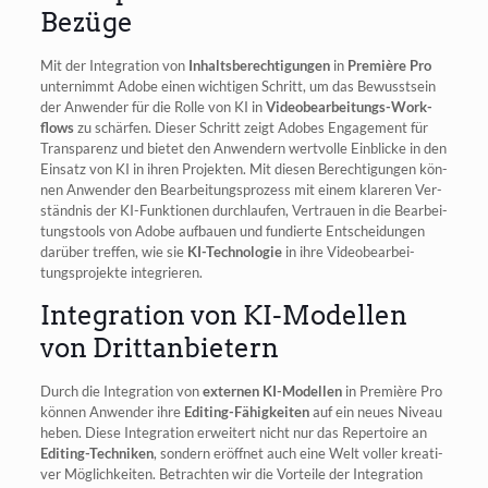
Bezüge
Mit der Inte­gra­ti­on von
Inhalts­be­rech­ti­gun­gen
in
Pre­miè­re Pro
unter­nimmt Ado­be einen wich­ti­gen Schritt, um das Bewusst­sein
der Anwen­der für die Rol­le von KI in
Video­be­ar­bei­tungs-Work­
flows
zu schär­fen. Die­ser Schritt zeigt Ado­bes Enga­ge­ment für
Trans­pa­renz und bie­tet den Anwen­dern wert­vol­le Ein­bli­cke in den
Ein­satz von KI in ihren Pro­jek­ten. Mit die­sen Berech­ti­gun­gen kön­
nen Anwen­der den Bear­bei­tungs­pro­zess mit einem kla­re­ren Ver­
ständ­nis der KI-Funk­tio­nen durch­lau­fen, Ver­trau­en in die Bear­bei­
tungs­tools von Ado­be auf­bau­en und fun­dier­te Ent­schei­dun­gen
dar­über tref­fen, wie sie
KI-Tech­no­lo­gie
in ihre Video­be­ar­bei­
tungs­pro­jek­te integrieren.
Integration von KI-Modellen
von Drittanbietern
Durch die Inte­gra­ti­on von
exter­nen KI-Model­len
in Pre­miè­re Pro
kön­nen Anwen­der ihre
Editing-Fähig­kei­ten
auf ein neu­es Niveau
heben. Die­se Inte­gra­ti­on erwei­tert nicht nur das Reper­toire an
Editing-Tech­ni­ken
, son­dern eröff­net auch eine Welt vol­ler krea­ti­
ver Mög­lich­kei­ten. Betrach­ten wir die Vor­tei­le der Inte­gra­ti­on