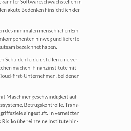
­kann­ter Soft­ware­schwach­stel­len in
­den aku­te Beden­ken hin­sicht­lich der
 des mini­ma­len mensch­li­chen Ein­
m­kom­po­nen­ten hin­weg und lie­fer­te
deut­sam bezeich­net haben.
n Schul­den lei­den, stel­len eine ver­
atchen machen. Finanz­in­sti­tu­te mit
ne Cloud-first-Unter­neh­men, bei denen
it Maschi­nen­ge­schwin­dig­keit auf­
­sys­te­me, Betrugs­kon­trol­le, Trans­
iffs­zie­le ein­ge­stuft. In ver­netz­ten
Risi­ko über ein­zel­ne Insti­tu­te hin­