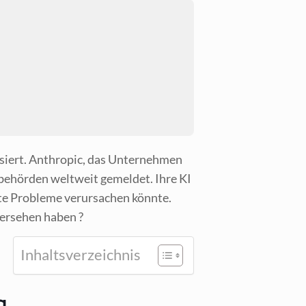
s­siert. Anthro­pic, das Unter­neh­men
­be­hör­den welt­weit gemel­det. Ihre KI
te Pro­ble­me ver­ur­sa­chen könn­te.
er­se­hen haben ?
Inhalts­ver­zeich­nis
g