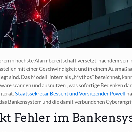
­to­ren in höchs­te Alarm­be­reit­schaft ver­setzt, nach­dem sein
tel­len mit einer Geschwin­dig­keit und in einem Aus­maß auf
ge­legt sind. Das Modell, intern als „Mythos” bezeich­net, kan
ware scan­nen und aus­nut­zen , was sofor­ti­ge Beden­ken dar
e gerät.
Staats­se­kre­tär Bes­sent und Vor­sit­zen­der Powell
ha
as Ban­ken­sys­tem und die damit ver­bun­de­nen Cyber­an­gri
kt Fehler im Bankensy