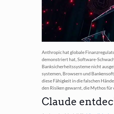
Anthro­pic hat glo­ba­le Finanz­re­gu­la
demons­triert hat, Soft­ware-Schwach­s
Bank­si­cher­heits­sys­te­me nicht aus­
sys­te­men, Brow­sern und Ban­ken­soft­
die­se Fähig­keit in die fal­schen Hän­d
den Risi­ken gewarnt, die Mythos für d
Claude entdec