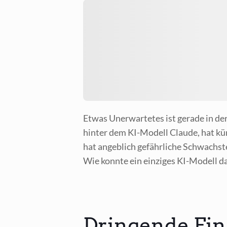
Etwas Uner­war­te­tes ist gera­de in de
hin­ter dem KI-Modell Clau­de, hat kürz­
hat angeb­lich gefähr­li­che Schwach­stel
Wie konn­te ein ein­zi­ges KI-Modell da
Dringende Fin