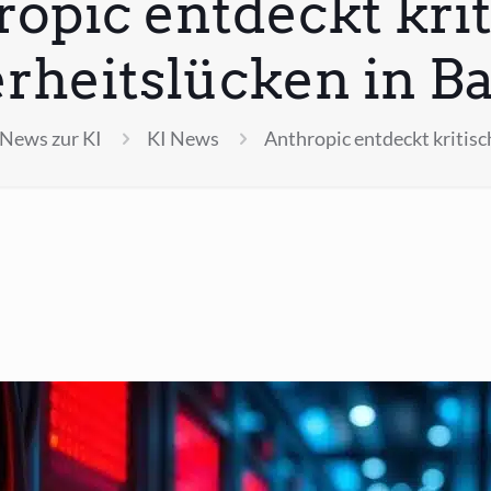
opic entdeckt kri
erheitslücken in B
News zur KI
KI News
Anthropic entdeckt kritisc