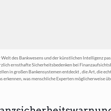
r Welt des Bank­we­sens und der künst­li­chen Intel­li­genz pa
lich ernst­haf­te Sicher­heits­be­den­ken bei Finanz­auf­sichts
­len in gro­ßen Ban­ken­sys­te­men ent­deckt , die Art, die ech­
s erken­nen, was mensch­li­che Exper­ten mög­li­cher­wei­se üb
anzsicherheitswarnun