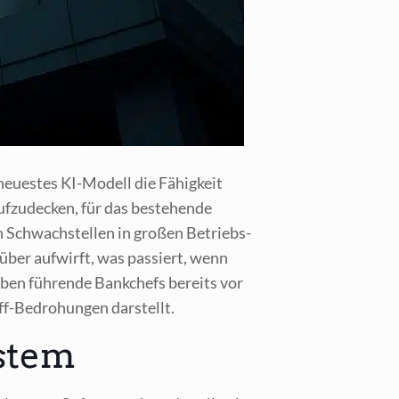
 neu­es­tes KI-Modell die Fähig­keit
­zu­de­cken, für das bestehen­de
n Schwach­stel­len in gro­ßen Betriebs­
­über auf­wirft, was pas­siert, wenn
ben füh­ren­de Bank­chefs bereits vor
ff-Bedro­hun­gen darstellt.
stem