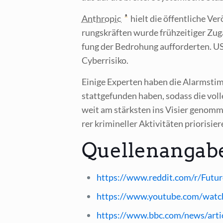
Anthro­pic
hielt die öffent­li­che Ve
rungs­kräf­ten wur­de früh­zei­ti­ger Zu
fung der Bedro­hung auf­for­der­ten. US-
Cyberrisiko.
Eini­ge Exper­ten haben die Alarm­stim
statt­ge­fun­den haben, sodass die vol­
weit am stärks­ten ins Visier genom­me
rer kri­mi­nel­ler Akti­vi­tä­ten priorisier
Quellenangab
https://www.reddit.com/r/Futu
https://www.youtube.com/wat
https://www.bbc.com/news/arti