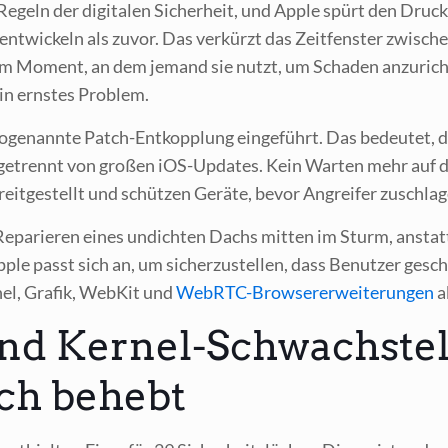
ie Regeln der digi­ta­len Sicher­heit, und Apple spürt den Druck
zu ent­wi­ckeln als zuvor. Das ver­kürzt das Zeit­fens­ter zwi­s
em Moment, an dem jemand sie nutzt, um Scha­den anzu­rich­
ein erns­tes Problem.
e­nann­te Patch-Ent­kopp­lung ein­ge­führt. Das bedeu­tet, dass
n, getrennt von gro­ßen iOS-Updates. Kein War­ten mehr auf die
reit­ge­stellt und schüt­zen Gerä­te, bevor Angrei­fer zuschla
Repa­rie­ren eines undich­ten Dachs mit­ten im Sturm, anstatt
pple passt sich an, um sicher­zu­stel­len, dass Benut­zer ges
nel, Gra­fik, Web­Kit und
Web­RTC-Brow­ser­er­wei­te­run­gen
a
nd Kernel-Schwachstell
ich behebt