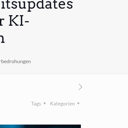
itsupdates
 KI-
n
erbedrohungen
Tags
Kategorien