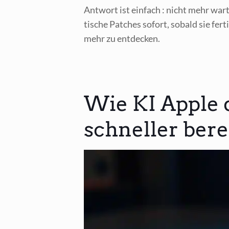
Ant­wort ist ein­fach : nicht mehr war­
ti­sche Patches sofort, sobald sie fer­ti
mehr zu entdecken.
Wie KI Apple d
schneller bere