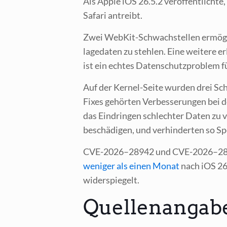
Als Apple iOS 26.5.2 ver­öf­fent­lich­te
Safa­ri antreibt.
Zwei Web­Kit-Schwach­stel­len ermög­lic
la­ge­da­ten zu steh­len. Eine wei­te­re e
ist ein ech­tes Daten­schutz­pro­blem f
Auf der Ker­nel-Sei­te wur­den drei Sch
Fixes gehör­ten Ver­bes­se­run­gen bei de
das Ein­drin­gen schlech­ter Daten zu v
beschä­di­gen, und ver­hin­der­ten so Sp
CVE-2026–28942 und CVE-2026–28962 ha
weni­ger als einen Monat
nach iOS 26.
widerspiegelt.
Quellenangab