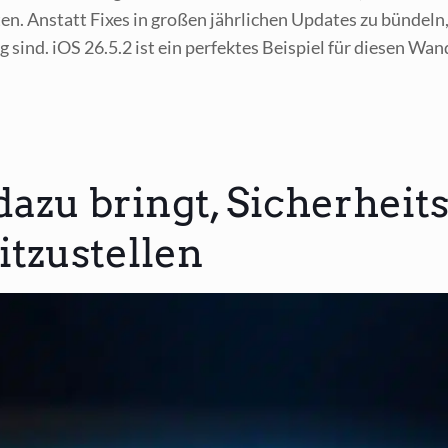
ten. Anstatt Fixes in gro­ßen jähr­li­chen Updates zu bün­deln, 
g sind. iOS 26.5.2 ist ein per­fek­tes Bei­spiel für die­sen Wan­
azu bringt, Sicherheit
itzustellen