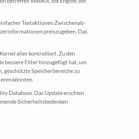
von betref­fen Web­Kit, die Engi­ne, die
n­fa­cher Text­ak­tio­nen Zwi­schen­ab­
­zer­in­for­ma­tio­nen preis­zu­ge­ben. Das
er­nel alles kon­trol­liert. Zu den
 bes­se­re Fil­ter hin­zu­ge­fügt hat, um
 geschütz­te Spei­cher­be­rei­che zu
sie­ren könnten.
i­ty Data­ba­se. Das Update erschien
men­de Sicher­heits­be­den­ken