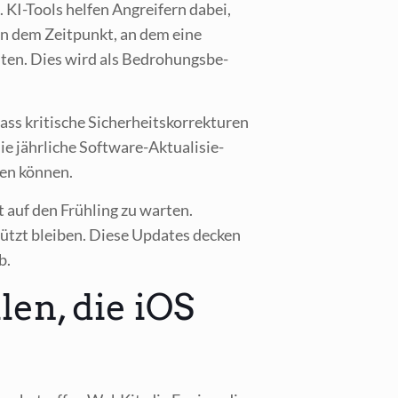
. KI-Tools hel­fen Angrei­fern dabei,
chen dem Zeit­punkt, an dem eine
ten. Dies wird als Bedro­hungs­be­
 kri­ti­sche Sicher­heits­kor­rek­tu­ren
 jähr­li­che Soft­ware-Aktua­li­sie­
­gen können.
 auf den Früh­ling zu war­ten.
chützt blei­ben. Die­se Updates decken
b.
en, die iOS