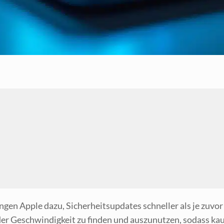
­gen Apple dazu, Sicher­heits­up­dates schnel­ler als je zuvor b
er Geschwin­dig­keit zu fin­den und aus­zu­nut­zen, sodass ka