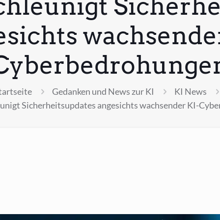
chleunigt Sicherhe
esichts wachsender
Cyberbedrohunge
tartseite
Gedanken und News zur KI
KI News
eunigt Sicherheitsupdates angesichts wachsender KI-Cyb