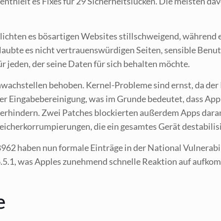
, ent­hielt es Fixes für 29 Sicher­heits­lü­cken. Die meis­ten da
h­ten es bös­ar­ti­gen Web­sites still­schwei­gend, wäh­rend ei
rlaub­te es nicht ver­trau­ens­wür­di­gen Sei­ten, sen­si­ble Benut
ür jeden, der sei­ne Daten für sich behal­ten möchte.
wach­stel­len beho­ben. Ker­nel-Pro­ble­me sind ernst, da der K
r Ein­ga­be­be­rei­ni­gung, was im Grun­de bedeu­tet, dass Apple
er­hin­dern. Zwei Patches blo­ckier­ten außer­dem Apps dar­an,
ei­cher­kor­rum­pie­run­gen, die ein gesam­tes Gerät desta­bi­li­
ben nun for­ma­le Ein­trä­ge in der Natio­nal Vul­nerabi­l
5.1, was App­les zuneh­mend schnel­le Reak­ti­on auf auf­kom­
e