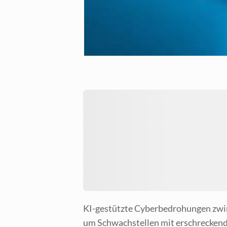
KI-gestütz­te Cyber­be­dro­hun­gen zwin
um Schwach­stel­len mit erschre­cken­d