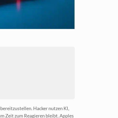
ereit­zu­stel­len. Hacker nut­zen KI,
um Zeit zum Reagie­ren bleibt. App­les