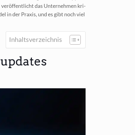
ver­öf­fent­licht das Unter­neh­men kri­
del in der Pra­xis, und es gibt noch viel
Inhalts­ver­zeich­nis
supdates