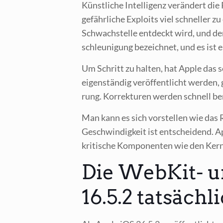
Künst­li­che Intel­li­genz ver­än­dert d
gefähr­li­che Exploits viel schnel­ler 
Schwach­stel­le ent­deckt wird, und d
schleu­ni­gung bezeich­net, und es ist 
Um Schritt zu hal­ten, hat Apple das sog
eigen­stän­dig ver­öf­fent­licht wer­de
rung. Kor­rek­tu­ren wer­den schnell be
Man kann es sich vor­stel­len wie das 
Geschwin­dig­keit ist ent­schei­dend. A
kri­ti­sche Kom­po­nen­ten wie den Ker­
Die WebKit- u
16.5.2 tatsächl