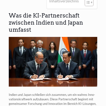
Inhalts­ver­zeich­nis
Was die KI-Partnerschaft
zwischen Indien und Japan
umfasst
Indi­en und Japan schlie­ßen sich zusam­men, um ein wah­res Inno­
va­ti­ons­kraft­werk auf­zu­bau­en. Die­se Part­ner­schaft beginnt mit
gemein­sa­mer For­schung und Inno­va­ti­on im Bereich KI-Lösun­gen,