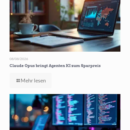
auf
Android
Handys
08/08/2026
Claude Opus bringt Agenten KI zum Sparpreis
-
Mehr lesen
Claude
Opus
bringt
Agenten
KI
zum
Sparpreis