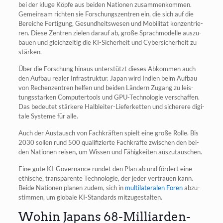
bei der klu­ge Köp­fe aus bei­den Natio­nen zusam­men­kom­men.
Gemein­sam rich­ten sie For­schungs­zen­tren ein, die sich auf die
Berei­che Fer­ti­gung, Gesund­heits­we­sen und Mobi­li­tät kon­zen­trie­
ren. Die­se Zen­tren zie­len dar­auf ab, gro­ße Sprach­mo­del­le aus­zu­
bau­en und gleich­zei­tig die KI-Sicher­heit und Cyber­si­cher­heit zu
stärken.
Über die For­schung hin­aus unter­stützt die­ses Abkom­men auch
den Auf­bau rea­ler Infra­struk­tur. Japan wird Indi­en beim Auf­bau
von Rechen­zen­tren hel­fen und bei­den Län­dern Zugang zu leis­
tungs­star­ken Com­pu­ter­tools und GPU-Tech­no­lo­gie ver­schaf­fen.
Das bedeu­tet stär­ke­re Halb­lei­ter-Lie­fer­ket­ten und siche­re­re digi­
ta­le Sys­te­me für alle.
Auch der Aus­tausch von Fach­kräf­ten spielt eine gro­ße Rol­le. Bis
2030 sol­len rund 500 qua­li­fi­zier­te Fach­kräf­te zwi­schen den bei­
den Natio­nen rei­sen, um Wis­sen und Fähig­kei­ten auszutauschen.
Eine gute KI-Gover­nan­ce run­det den Plan ab und för­dert eine
ethi­sche, trans­pa­ren­te Tech­no­lo­gie, der jeder ver­trau­en kann.
Bei­de Natio­nen pla­nen zudem, sich in
mul­ti­la­te­ra­len Foren
abzu­
stim­men, um glo­ba­le KI-Stan­dards mitzugestalten.
Wohin Japans 68-Milliarden-