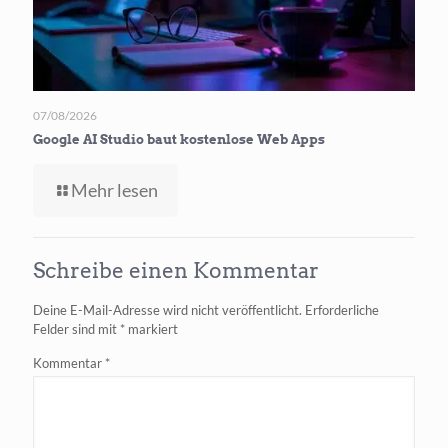
07/08/2026
Google AI Studio baut kostenlose Web Apps
-
Mehr lesen
Google
AI
Studio
Schreibe einen Kommentar
baut
kostenlose
Deine E-Mail-Adresse wird nicht veröffentlicht.
Erforderliche
Web Apps
Felder sind mit
*
markiert
Kommentar
*