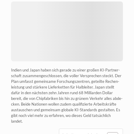
Indi­en und Japan haben sich gera­de zu einer gro­ßen KI-Part­ner­
schaft zusam­men­ge­schlos­sen, die vol­ler Ver­spre­chen steckt. Der
Plan umfasst gemein­sa­me For­schungs­zen­tren, geteil­te Rechen­
leis­tung und stär­ke­re Lie­fer­ket­ten für Halb­lei­ter. Japan stellt
dafür in den nächs­ten zehn Jah­ren rund 68 Mil­li­ar­den Dol­lar
bereit, die von Chip­fa­bri­ken bis hin zu grü­nem Ver­kehr alles abde­
cken. Bei­de Natio­nen wol­len zudem qua­li­fi­zier­te Arbeits­kräf­te
aus­tau­schen und gemein­sam glo­ba­le KI-Stan­dards gestal­ten. Es
gibt noch viel mehr zu erfah­ren, wo die­ses Geld tat­säch­lich
landet.