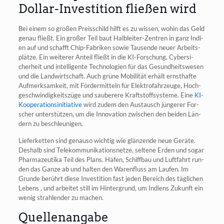
Dollar-Investition fließen wird
Bei einem so gro­ßen Preis­schild hilft es zu wis­sen, wohin das Geld
genau fließt. Ein gro­ßer Teil baut Halb­lei­ter-Zen­tren in ganz Indi­
en auf und schafft Chip-Fabri­ken sowie Tau­sen­de neu­er Arbeits­
plät­ze. Ein wei­te­rer Anteil fließt in die KI-For­schung, Cyber­si­
cher­heit und intel­li­gen­te Tech­no­lo­gien für das Gesund­heits­we­sen
und die Land­wirt­schaft. Auch grü­ne Mobi­li­tät erhält ernst­haf­te
Auf­merk­sam­keit, mit För­der­mit­teln für Elek­tro­fahr­zeu­ge, Hoch­
ge­schwin­dig­keits­zü­ge und sau­be­re­re Kraft­stoff­sys­te­me. Eine
KI-
Koope­ra­ti­ons­in­itia­ti­ve
wird zudem den Aus­tausch jün­ge­rer For­
scher unter­stüt­zen, um die Inno­va­ti­on zwi­schen den bei­den Län­
dern zu beschleunigen.
Lie­fer­ket­ten sind genau­so wich­tig wie glän­zen­de neue Gerä­te.
Des­halb sind Tele­kom­mu­ni­ka­ti­ons­net­ze, sel­te­ne Erden und sogar
Phar­ma­zeu­ti­ka Teil des Plans. Häfen, Schiff­bau und Luft­fahrt run­
den das Gan­ze ab und hal­ten den Waren­fluss am Lau­fen. Im
Grun­de berührt die­se Inves­ti­ti­on fast jeden Bereich des täg­li­chen
Lebens , und arbei­tet still im Hin­ter­grund, um Indi­ens Zukunft ein
wenig strah­len­der zu machen.
Quellenangabe