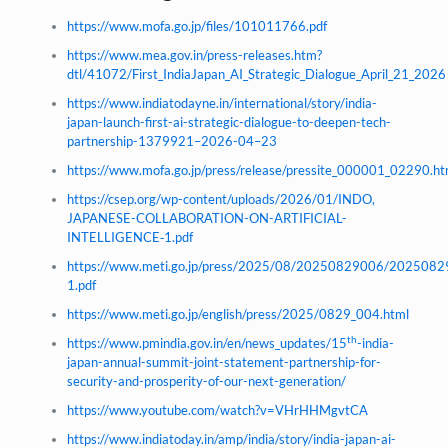
https://www.mofa.go.jp/files/101011766.pdf
https://www.mea.gov.in/press-releases.htm?
dtl/41072/First_IndiaJapan_AI_Strategic_Dialogue_April_21_2026
https://www.indiatodayne.in/international/story/india-
japan-launch-first-ai-strategic-dialogue-to-deepen-tech-
partnership-1379921–2026-04–23
https://www.mofa.go.jp/press/release/pressite_000001_02290.ht
https://csep.org/wp-content/uploads/2026/01/INDO,
JAPANESE-COLLABORATION-ON-ARTIFICIAL-
INTELLIGENCE‑1.pdf
https://www.meti.go.jp/press/2025/08/20250829006/202508
1.pdf
https://www.meti.go.jp/english/press/2025/0829_004.html
th
https://www.pmindia.gov.in/en/news_updates/15
-india-
japan-annual-summit-joint-statement-partnership-for-
security-and-prosperity-of-our-next-generation/
https://www.youtube.com/watch?v=VHrHHMgvtCA
https://www.indiatoday.in/amp/india/story/india-japan-ai-