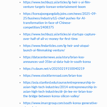
https://www.techbuzz.ai/articles/lg-heir-s-ai-film-
venture-targets-korean-entertainment-boom
https://koreajoongangdaily.joins.com/news/2025–09-
25/business/industry/LG-chief-pushes-for-AI-
transformation-in-face-of-Chinese-
competition/2408375
https://www.techbuzz.ai/articles/ai-startups-capture-
over-half-of-all-vc-money-for-first-time
https://www.findarticles.com/lg-heir-and-utopai-
launch-ai-filmmaking-venture/
https://datacenternews.asia/story/brian-koo-
announces-usd-35bn-ai-data-hub-in-south-korea
https://v.daum.net/v/20250219150040219
https://www.stockfarmroad.com/brian-koo
https://asia.stanford.edu/course/entrepreneurship-in-
asian-high-tech-industries/2014-entrepreneurship-in-
asian-high-tech-industries/dr-jin-lee-mr-brian-koo-
the-bridge-between-korea-silicon-valley/
https://www.imarcgroup.com/south-korea-generative-