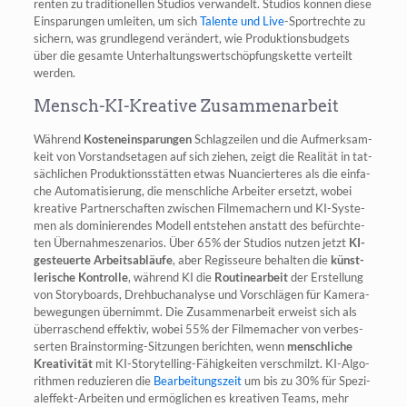
ren­ten zu tra­di­tio­nel­len Stu­di­os ver­wan­delt. Stu­di­os kön­nen die­se
Ein­spa­run­gen umlei­ten, um sich
Talen­te und Live
-Sport­rech­te zu
sichern, was grund­le­gend ver­än­dert, wie Pro­duk­ti­ons­bud­gets
über die gesam­te Unter­hal­tungs­wert­schöp­fungs­ket­te ver­teilt
werden.
Mensch-KI-Kreative Zusammenarbeit
Wäh­rend
Kos­ten­ein­spa­run­gen
Schlag­zei­len und die Auf­merk­sam­
keit von Vor­stands­eta­gen auf sich zie­hen, zeigt die Rea­li­tät in tat­
säch­li­chen Pro­duk­ti­ons­stät­ten etwas Nuan­cier­te­res als die ein­fa­
che Auto­ma­ti­sie­rung, die mensch­li­che Arbei­ter ersetzt, wobei
krea­ti­ve Part­ner­schaf­ten zwi­schen Fil­me­ma­chern und KI-Sys­te­
men als domi­nie­ren­des Modell ent­ste­hen anstatt des befürch­te­
ten Über­nah­me­sze­na­ri­os. Über 65% der Stu­di­os nut­zen jetzt
KI-
gesteu­er­te Arbeits­ab­läu­fe
, aber Regis­seu­re behal­ten die
künst­
le­ri­sche Kon­trol­le
, wäh­rend KI die
Rou­ti­ne­ar­beit
der Erstel­lung
von Sto­ry­boards, Dreh­buch­ana­ly­se und Vor­schlä­gen für Kame­ra­
be­we­gun­gen über­nimmt. Die Zusam­men­ar­beit erweist sich als
über­ra­schend effek­tiv, wobei 55% der Fil­me­ma­cher von ver­bes­
ser­ten Brain­stor­ming-Sit­zun­gen berich­ten, wenn
mensch­li­che
Krea­ti­vi­tät
mit KI-Sto­rytel­ling-Fähig­kei­ten ver­schmilzt. KI-Algo­
rith­men redu­zie­ren die
Bear­bei­tungs­zeit
um bis zu 30% für Spe­zi­
al­ef­fekt-Arbei­ten und ermög­li­chen es krea­ti­ven Teams, mehr