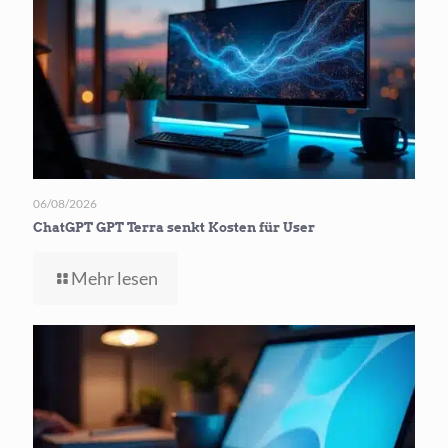
baut
kostenlose
Web Apps
06/08/2026
ChatGPT GPT Terra senkt Kosten für User
-
Mehr lesen
ChatGPT
GPT
Terra
senkt
Kosten
für User