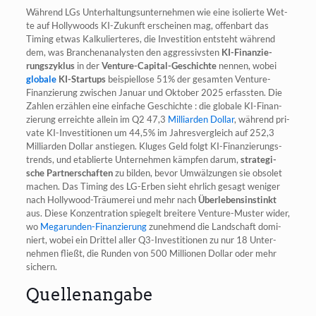
Wäh­rend LGs Unter­hal­tungs­un­ter­neh­men wie eine iso­lier­te Wet­
te auf Hol­ly­woods KI-Zukunft erschei­nen mag, offen­bart das
Timing etwas Kal­ku­lier­te­res, die Inves­ti­ti­on ent­steht wäh­rend
dem, was Bran­chen­ana­lys­ten den aggres­sivs­ten
KI-Finan­zie­
rungs­zy­klus
in der
Ven­ture-Capi­tal-Geschich­te
nen­nen, wobei
glo­ba­le
KI-Start­ups
bei­spiel­lo­se 51% der gesam­ten Ven­ture-
Finan­zie­rung zwi­schen Janu­ar und Okto­ber 2025 erfass­ten. Die
Zah­len erzäh­len eine ein­fa­che Geschich­te : die glo­ba­le KI-Finan­
zie­rung erreich­te allein im Q2 47,3
Mil­li­ar­den Dol­lar
, wäh­rend pri­
va­te KI-Inves­ti­tio­nen um 44,5% im Jah­res­ver­gleich auf 252,3
Mil­li­ar­den Dol­lar anstie­gen. Klu­ges Geld folgt KI-Finan­zie­rungs­
trends, und eta­blier­te Unter­neh­men kämp­fen dar­um,
stra­te­gi­
sche Part­ner­schaf­ten
zu bil­den, bevor Umwäl­zun­gen sie obso­let
machen. Das Timing des LG-Erben sieht ehr­lich gesagt weni­ger
nach Hol­ly­wood-Träu­me­rei und mehr nach
Über­le­bens­in­stinkt
aus. Die­se Kon­zen­tra­ti­on spie­gelt brei­te­re Ven­ture-Mus­ter wider,
wo
Mega­run­den-Finan­zie­rung
zuneh­mend die Land­schaft domi­
niert, wobei ein Drit­tel aller Q3-Inves­ti­tio­nen zu nur 18 Unter­
neh­men fließt, die Run­den von 500 Mil­lio­nen Dol­lar oder mehr
sichern.
Quellenangabe