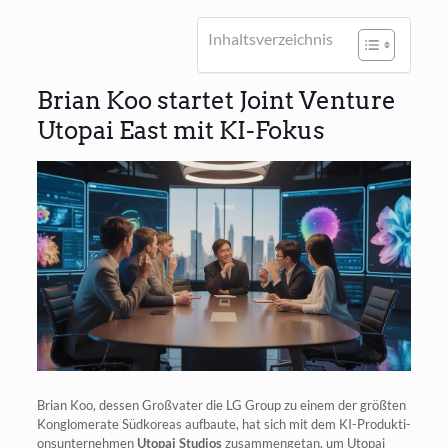
Inhalts­ver­zeich­nis
Brian Koo startet Joint Venture
Utopai East mit KI-Fokus
Bri­an Koo, des­sen Groß­va­ter die LG Group zu einem der größ­ten
Kon­glo­me­ra­te Süd­ko­re­as auf­bau­te, hat sich mit dem KI-Pro­duk­ti­
ons­un­ter­neh­men
Uto­pai Stu­di­os
zusam­men­ge­tan, um Uto­pai