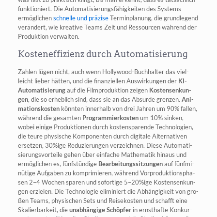
funk­tio­niert. Die Auto­ma­ti­sie­rungs­fä­hig­kei­ten des Sys­tems
ermög­li­chen
schnel­le und prä­zi­se
Ter­min­pla­nung, die grund­le­gend
ver­än­dert, wie krea­ti­ve Teams Zeit und Res­sour­cen wäh­rend der
Pro­duk­ti­on verwalten.
Kosteneffizienz durch Automatisierung
Zah­len lügen nicht, auch wenn Hol­ly­wood-Buch­hal­ter das viel­
leicht lie­ber hät­ten, und die finan­zi­el­len Aus­wir­kun­gen der
KI-
Auto­ma­ti­sie­rung
auf die Film­pro­duk­ti­on zei­gen
Kos­ten­sen­kun­
gen
, die so erheb­lich sind, dass sie an das Absur­de gren­zen.
Ani­
ma­ti­ons­kos­ten
könn­ten inner­halb von drei Jah­ren um 90% fal­len,
wäh­rend die gesam­ten
Pro­gram­mier­kos­ten
um 10% sin­ken,
wobei eini­ge Pro­duk­tio­nen durch kos­ten­spa­ren­de Tech­no­lo­gien,
die teu­re phy­si­sche Kom­po­nen­ten durch digi­ta­le Alter­na­ti­ven
erset­zen, 30%ige Redu­zie­run­gen ver­zeich­nen. Die­se Auto­ma­ti­
sie­rungs­vor­tei­le gehen über ein­fa­che Mathe­ma­tik hin­aus und
ermög­li­chen es, fünf­stün­di­ge
Bear­bei­tungs­sit­zun­gen
auf fünf­mi­
nü­ti­ge Auf­ga­ben zu kom­pri­mie­ren, wäh­rend Vor­pro­duk­ti­ons­pha­
sen 2–4 Wochen spa­ren und sofor­ti­ge 5–20%ige Kos­ten­sen­kun­
gen erzie­len. Die Tech­no­lo­gie eli­mi­niert die Abhän­gig­keit von gro­
ßen Teams, phy­si­schen Sets und Rei­se­kos­ten und schafft eine
Ska­lier­bar­keit, die
unab­hän­gi­ge Schöp­fer
in ernst­haf­te Kon­kur­