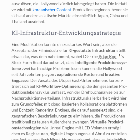
aus­zu­lö­sen, die Hol­ly­wood kürz­lich lahm­ge­legt haben. Die Initia­ti­
ve wird mit
korea­ni­scher Con­tent
-Pro­duk­ti­on begin­nen, bevor sie
sich auf ande­re asia­ti­sche Märk­te ein­schließ­lich Japan, Chi­na und
Thai­land ausdehnt.
KI-Infrastruktur-Entwicklungsstrategie
Eine Modi­fi­ka­ti­on könn­te ein zu star­kes Wort sein, aber die
Akzep­tanz der Film­in­dus­trie für
KI-gestütz­te Infra­struk­tur
stellt
etwas dar, was dem nahe­kommt, wobei LG-Erbe
Bri­an Koo
’s
Stock Farm Road dar­auf setzt, dass
intel­li­gen­te Pro­duk­ti­ons­sys­
te­me
zwei hart­nä­cki­ge Pro­ble­me lösen kön­nen, die Hol­ly­wood
seit Jahr­zehn­ten pla­gen :
explo­die­ren­de Kos­ten
und
krea­ti­ve
Eng­päs­se
. Der Ansatz des Uto­pai East-Unter­neh­mens kon­zen­
triert sich auf KI-
Work­flow-Opti­mie­rung
, die den gesam­ten Pro­
duk­ti­ons­le­bens­zy­klus umfasst, von der Dreh­buch­ana­ly­se bis zur
Nach­pro­duk­ti­ons­ver­tei­lung. Infra­struk­tur­ska­lier­bar­keit wird hier
zum Grund­pfei­ler, mit cloud-basier­ten Kol­la­bo­ra­ti­ons­platt­for­men
und Echt­zeit-Ren­de­ring-Engi­nes, die dar­auf aus­ge­legt sind, die
geo­gra­fi­schen Beschrän­kun­gen zu eli­mi­nie­ren, die Pro­duk­tio­nen
tra­di­tio­nell zu teu­ren Außen­drehs zwan­gen.
Vir­tu­el­le Pro­duk­ti­
ons­tech­no­lo­gien
wie Unre­al Engi­ne mit LED-Volu­men ermög­li­
chen es Regis­seu­ren, digi­ta­le Umge­bun­gen auf Abruf zu erstel­len,
was fast zu prak­tisch klingt, bis man erkennt, dass es tat­säch­lich