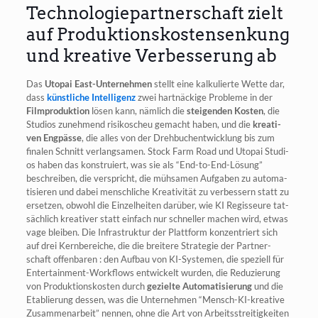
Technologiepartnerschaft zielt
auf Produktionskostensenkung
und kreative Verbesserung ab
Das
Uto­pai East-Unter­neh­men
stellt eine kal­ku­lier­te Wet­te dar,
dass
künst­li­che Intel­li­genz
zwei hart­nä­cki­ge Pro­ble­me in der
Film­pro­duk­ti­on
lösen kann, näm­lich die
stei­gen­den Kos­ten
, die
Stu­di­os zuneh­mend risi­ko­scheu gemacht haben, und die
krea­ti­
ven Eng­päs­se
, die alles von der Dreh­buch­ent­wick­lung bis zum
fina­len Schnitt ver­lang­sa­men. Stock Farm Road und Uto­pai Stu­di­
os haben das kon­stru­iert, was sie als “End-to-End-Lösung”
beschrei­ben, die ver­spricht, die müh­sa­men Auf­ga­ben zu auto­ma­
ti­sie­ren und dabei mensch­li­che Krea­ti­vi­tät zu ver­bes­sern statt zu
erset­zen, obwohl die Ein­zel­hei­ten dar­über, wie KI Regis­seu­re tat­
säch­lich krea­ti­ver statt ein­fach nur schnel­ler machen wird, etwas
vage blei­ben. Die Infra­struk­tur der Platt­form kon­zen­triert sich
auf drei Kern­be­rei­che, die die brei­te­re Stra­te­gie der Part­ner­
schaft offen­ba­ren : den Auf­bau von KI-Sys­te­men, die spe­zi­ell für
Enter­tain­ment-Work­flows ent­wi­ckelt wur­den, die Redu­zie­rung
von Pro­duk­ti­ons­kos­ten durch
geziel­te Auto­ma­ti­sie­rung
und die
Eta­blie­rung des­sen, was die Unter­neh­men “Mensch-KI-krea­ti­ve
Zusam­men­ar­beit” nen­nen, ohne die Art von Arbeits­strei­tig­kei­ten