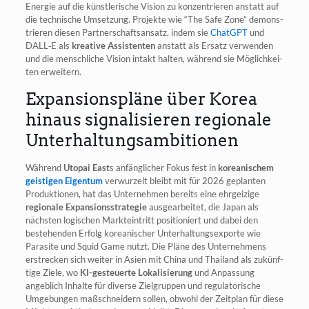
Ener­gie auf die künst­le­ri­sche Visi­on zu kon­zen­trie­ren anstatt auf
die tech­ni­sche Umset­zung. Pro­jek­te wie “The Safe Zone” demons­
trie­ren die­sen Part­ner­schafts­an­satz, indem sie
ChatGPT
und
DALL‑E als
krea­ti­ve Assis­ten­ten
anstatt als Ersatz ver­wen­den
und die mensch­li­che Visi­on intakt hal­ten, wäh­rend sie Mög­lich­kei­
ten erweitern.
Expansionspläne über Korea
hinaus signalisieren regionale
Unterhaltungsambitionen
Wäh­rend
Uto­pai East
s anfäng­li­cher Fokus fest in
korea­ni­schem
geis­ti­gen Eigen­tum
ver­wur­zelt bleibt mit für 2026 geplan­ten
Pro­duk­tio­nen, hat das Unter­neh­men bereits eine ehr­gei­zi­ge
regio­na­le Expan­si­ons­stra­te­gie
aus­ge­ar­bei­tet, die Japan als
nächs­ten logi­schen Markt­ein­tritt posi­tio­niert und dabei den
bestehen­den Erfolg korea­ni­scher Unter­hal­tungs­expor­te wie
Para­si­te und Squid Game nutzt. Die Plä­ne des Unter­neh­mens
erstre­cken sich wei­ter in Asi­en mit Chi­na und Thai­land als zukünf­
ti­ge Zie­le, wo
KI-gesteu­er­te Loka­li­sie­rung
und Anpas­sung
angeb­lich Inhal­te für diver­se Ziel­grup­pen und regu­la­to­ri­sche
Umge­bun­gen maß­schnei­dern sol­len, obwohl der Zeit­plan für die­se