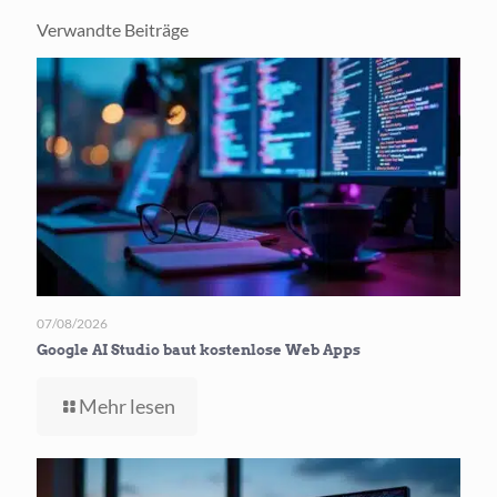
Verwandte Beiträge
07/08/2026
Google AI Studio baut kostenlose Web Apps
-
Mehr lesen
Google
AI
Studio