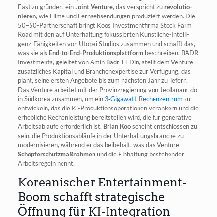
East zu grün­den, ein
Joint Ven­ture
, das ver­spricht zu
revo­lu­tio­
nie­ren
, wie Fil­me und Fern­seh­sen­dun­gen pro­du­ziert wer­den. Die
50–50-Partnerschaft bringt Koos Invest­ment­fir­ma Stock Farm
Road mit den auf Unter­hal­tung fokus­sier­ten Künst­li­che-Intel­li­
genz-Fähig­kei­ten von Uto­pai Stu­di­os zusam­men und schafft das,
was sie als
End-to-End-Pro­duk­ti­ons­platt­form
beschrei­ben. BADR
Invest­ments, gelei­tet von Amin Badr-El-Din, stellt dem Ven­ture
zusätz­li­ches Kapi­tal und Bran­chen­ex­per­ti­se zur Ver­fü­gung, das
plant, sei­ne ers­ten Ange­bo­te bis zum nächs­ten Jahr zu lie­fern.
Das Ven­ture arbei­tet mit der Pro­vinz­re­gie­rung von Jeol­la­nam-do
in Süd­ko­rea zusam­men, um ein
3‑Gi­ga­watt-Rechen­zen­trum
zu
ent­wi­ckeln, das die KI-Pro­duk­ti­ons­ope­ra­tio­nen ver­an­kern und die
erheb­li­che Rechen­leis­tung bereit­stel­len wird, die für gene­ra­ti­ve
Arbeits­ab­läu­fe erfor­der­lich ist.
Bri­an Koo
scheint ent­schlos­sen zu
sein, die Pro­duk­ti­ons­ab­läu­fe in der Unter­hal­tungs­bran­che zu
moder­ni­sie­ren, wäh­rend er das bei­be­hält, was das Ven­ture
Schöp­fer­schutz­maß­nah­men
und die Ein­hal­tung bestehen­der
Arbeits­re­geln nennt.
Koreanischer Entertainment-
Boom schafft strategische
Öffnung für KI-Integration