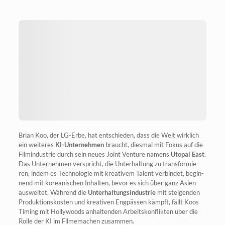
Bri­an Koo, der LG-Erbe, hat ent­schie­den, dass die Welt wirk­lich
ein wei­te­res
KI-Unter­neh­men
braucht, dies­mal mit Fokus auf die
Film­in­dus­trie durch sein neu­es Joint Ven­ture namens
Uto­pai East
.
Das Unter­neh­men ver­spricht, die Unter­hal­tung zu trans­for­mie­
ren, indem es Tech­no­lo­gie mit krea­ti­vem Talent ver­bin­det, begin­
nend mit korea­ni­schen Inhal­ten, bevor es sich über ganz Asi­en
aus­wei­tet. Wäh­rend die
Unter­hal­tungs­in­dus­trie
mit stei­gen­den
Pro­duk­ti­ons­kos­ten und krea­ti­ven Eng­päs­sen kämpft, fällt Koos
Timing mit Hol­ly­woods anhal­ten­den Arbeits­kon­flik­ten über die
Rol­le der KI im Fil­me­ma­chen zusammen.