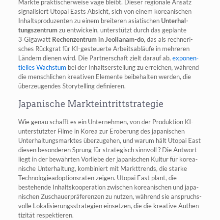
Märk­te prak­ti­scher­wei­se vage bleibt. Die­ser regio­na­le Ansatz
signa­li­siert Uto­pai Easts Absicht, sich von einem korea­ni­schen
Inhalts­pro­du­zen­ten zu einem brei­te­ren asia­ti­schen
Unter­hal­
tungs­zen­trum
zu ent­wi­ckeln, unter­stützt durch das geplan­te
3‑Gigawatt
Rechen­zen­trum in Jeol­la­nam-do
, das als rech­ne­ri­
sches Rück­grat für KI-gesteu­er­te Arbeits­ab­läu­fe in meh­re­ren
Län­dern die­nen wird. Die Part­ner­schaft zielt dar­auf ab,
expo­nen­
ti­el­les Wachs­tum
bei der Inhalts­er­stel­lung zu errei­chen, wäh­rend
die mensch­li­chen krea­ti­ven Ele­men­te bei­be­hal­ten wer­den, die
über­zeu­gen­des Sto­rytel­ling definieren.
Japanische Markteintrittstrategie
Wie genau schafft es ein Unter­neh­men, von der Pro­duk­ti­on KI-
unter­stütz­ter Fil­me in Korea zur Erobe­rung des japa­ni­schen
Unter­hal­tungs­mark­tes über­zu­ge­hen, und war­um hält Uto­pai East
die­sen beson­de­ren Sprung für stra­te­gisch sinn­voll ? Die Ant­wort
liegt in der bewähr­ten Vor­lie­be der japa­ni­schen Kul­tur für korea­
ni­sche Unter­hal­tung, kom­bi­niert mit Markt­trends, die star­ke
Tech­no­lo­gie­ad­op­ti­ons­ra­ten zei­gen. Uto­pai East plant, die
bestehen­de Inhalts­ko­ope­ra­ti­on zwi­schen korea­ni­schen und japa­
ni­schen Zuschau­er­prä­fe­ren­zen zu nut­zen, wäh­rend sie anspruchs­
vol­le Loka­li­sie­rungs­stra­te­gien ein­set­zen, die die krea­ti­ve Authen­
ti­zi­tät respektieren.