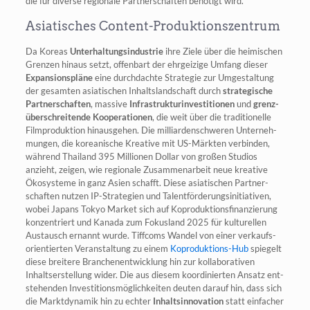
die für diver­se regio­na­le Part­ner­schaf­ten benö­tigt wird.
Asiatisches Content-Produktionszentrum
Da Kore­as
Unter­hal­tungs­in­dus­trie
ihre Zie­le über die hei­mi­schen
Gren­zen hin­aus setzt, offen­bart der ehr­gei­zi­ge Umfang die­ser
Expan­si­ons­plä­ne
eine durch­dach­te Stra­te­gie zur Umge­stal­tung
der gesam­ten asia­ti­schen Inhalts­land­schaft durch
stra­te­gi­sche
Part­ner­schaf­ten
, mas­si­ve
Infra­struk­tur­in­ves­ti­tio­nen
und
grenz­
über­schrei­ten­de Koope­ra­tio­nen
, die weit über die tra­di­tio­nel­le
Film­pro­duk­ti­on hin­aus­ge­hen. Die mil­li­ar­den­schwe­ren Unter­neh­
mun­gen, die korea­ni­sche Krea­ti­ve mit US-Märk­ten ver­bin­den,
wäh­rend Thai­land 395 Mil­lio­nen Dol­lar von gro­ßen Stu­di­os
anzieht, zei­gen, wie regio­na­le Zusam­men­ar­beit neue krea­ti­ve
Öko­sys­te­me in ganz Asi­en schafft. Die­se asia­ti­schen Part­ner­
schaf­ten nut­zen IP-Stra­te­gien und Talent­för­de­rungs­in­itia­ti­ven,
wobei Japans Tokyo Mar­ket sich auf Kopro­duk­ti­ons­fi­nan­zie­rung
kon­zen­triert und Kana­da zum Fokus­land 2025 für kul­tu­rel­len
Aus­tausch ernannt wur­de. Tiff­coms Wan­del von einer ver­kaufs­
ori­en­tier­ten Ver­an­stal­tung zu einem
Kopro­duk­ti­ons-Hub
spie­gelt
die­se brei­te­re Bran­chen­ent­wick­lung hin zur kol­la­bo­ra­ti­ven
Inhalts­er­stel­lung wider. Die aus die­sem koor­di­nier­ten Ansatz ent­
ste­hen­den Inves­ti­ti­ons­mög­lich­kei­ten deu­ten dar­auf hin, dass sich
die Markt­dy­na­mik hin zu ech­ter
Inhalts­in­no­va­ti­on
statt ein­fa­cher