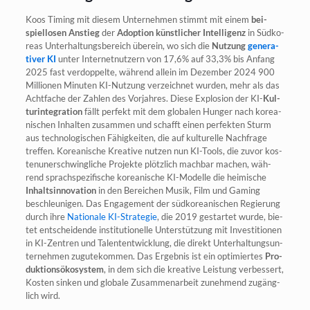
Koos Timing mit die­sem Unter­neh­men stimmt mit einem
bei­
spiel­lo­sen Anstieg
der
Adop­ti­on künst­li­cher Intel­li­genz
in Süd­ko­
re­as Unter­hal­tungs­be­reich über­ein, wo sich die
Nut­zung
gene­ra­
ti­ver KI
unter Inter­net­nut­zern von 17,6% auf 33,3% bis Anfang
2025 fast ver­dop­pel­te, wäh­rend allein im Dezem­ber 2024 900
Mil­lio­nen Minu­ten KI-Nut­zung ver­zeich­net wur­den, mehr als das
Acht­fa­che der Zah­len des Vor­jah­res. Die­se Explo­si­on der KI-
Kul­
tur­in­te­gra­ti­on
fällt per­fekt mit dem glo­ba­len Hun­ger nach korea­
ni­schen Inhal­ten zusam­men und schafft einen per­fek­ten Sturm
aus tech­no­lo­gi­schen Fähig­kei­ten, die auf kul­tu­rel­le Nach­fra­ge
tref­fen. Korea­ni­sche Krea­ti­ve nut­zen nun KI-Tools, die zuvor kos­
ten­un­er­schwing­li­che Pro­jek­te plötz­lich mach­bar machen, wäh­
rend sprach­spe­zi­fi­sche korea­ni­sche KI-Model­le die hei­mi­sche
Inhalts­in­no­va­ti­on
in den Berei­chen Musik, Film und Gam­ing
beschleu­ni­gen. Das Enga­ge­ment der süd­ko­rea­ni­schen Regie­rung
durch ihre
Natio­na­le KI-Stra­te­gie
, die 2019 gestar­tet wur­de, bie­
tet ent­schei­den­de insti­tu­tio­nel­le Unter­stüt­zung mit Inves­ti­tio­nen
in KI-Zen­tren und Talentent­wick­lung, die direkt Unter­hal­tungs­un­
ter­neh­men zugu­te­kom­men. Das Ergeb­nis ist ein opti­mier­tes
Pro­
duk­ti­ons­öko­sys­tem
, in dem sich die krea­ti­ve Leis­tung ver­bes­sert,
Kos­ten sin­ken und glo­ba­le Zusam­men­ar­beit zuneh­mend zugäng­
lich wird.