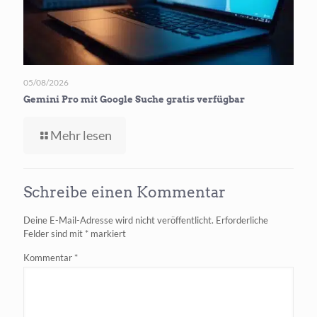
05/08/2026
Gemini Pro mit Google Suche gratis verfügbar
-
Mehr lesen
Gemini
Pro
mit
Schreibe einen Kommentar
Google
Suche
Deine E-Mail-Adresse wird nicht veröffentlicht.
Erforderliche
gratis
Felder sind mit
*
markiert
verfügbar
Kommentar
*