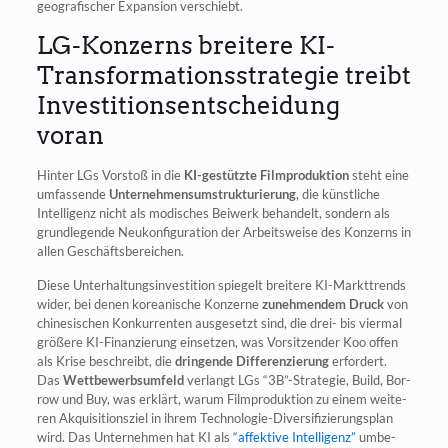
geo­gra­fi­scher Expan­si­on verschiebt.
LG-Konzerns breitere KI-
Transformationsstrategie treibt
Investitionsentscheidung
voran
Hin­ter LGs Vor­stoß in die
KI-gestütz­te Film­pro­duk­ti­on
steht eine
umfas­sen­de
Unter­neh­mens­um­struk­tu­rie­rung
, die künst­li­che
Intel­li­genz nicht als modi­sches Bei­werk behan­delt, son­dern als
grund­le­gen­de Neu­kon­fi­gu­ra­ti­on der Arbeits­wei­se des Kon­zerns in
allen Geschäftsbereichen.
Die­se Unter­hal­tungs­in­ves­ti­ti­on spie­gelt brei­te­re KI-Markt­trends
wider, bei denen korea­ni­sche Kon­zer­ne
zuneh­men­dem Druck
von
chi­ne­si­schen Kon­kur­ren­ten aus­ge­setzt sind, die drei- bis vier­mal
grö­ße­re KI-Finan­zie­rung ein­set­zen, was Vor­sit­zen­der Koo offen
als Kri­se beschreibt, die
drin­gen­de Dif­fe­ren­zie­rung
erfor­dert.
Das
Wett­be­werbs­um­feld
ver­langt LGs “3B”-Strategie, Build, Bor­
row und Buy, was erklärt, war­um Film­pro­duk­ti­on zu einem wei­te­
ren Akqui­si­ti­ons­ziel in ihrem Tech­no­lo­gie-Diver­si­fi­zie­rungs­plan
wird. Das Unter­neh­men hat KI als
“affek­ti­ve Intel­li­genz”
umbe­