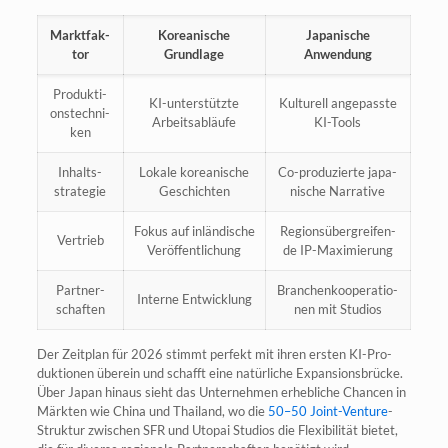
Markt­fak­
Korea­ni­sche
Japa­ni­sche
tor
Grundlage
Anwendung
Pro­duk­ti­
KI-unter­stütz­te
Kul­tu­rell ange­pass­te
ons­tech­ni­
Arbeitsabläufe
KI-Tools
ken
Inhalts­
Loka­le korea­ni­sche
Co-pro­du­zier­te japa­
stra­te­gie
Geschichten
ni­sche Narrative
Fokus auf inlän­di­sche
Regi­ons­über­grei­fen­
Ver­trieb
Veröffentlichung
de IP-Maximierung
Part­ner­
Bran­chen­ko­ope­ra­tio­
Inter­ne Entwicklung
schaf­ten
nen mit Studios
Der Zeit­plan für 2026 stimmt per­fekt mit ihren ers­ten KI-Pro­
duk­tio­nen über­ein und schafft eine natür­li­che Expan­si­ons­brü­cke.
Über Japan hin­aus sieht das Unter­neh­men erheb­li­che Chan­cen in
Märk­ten wie Chi­na und Thai­land, wo die
50–50 Joint-Ven­ture
-
Struk­tur zwi­schen SFR und Uto­pai Stu­di­os die Fle­xi­bi­li­tät bie­tet,