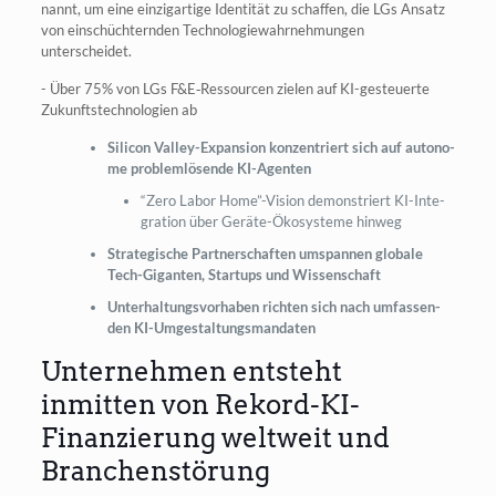
nannt, um eine ein­zig­ar­ti­ge Iden­ti­tät zu schaf­fen, die LGs Ansatz
von ein­schüch­tern­den Tech­no­lo­gie­wahr­neh­mun­gen
unterscheidet.
- Über 75% von LGs F&E‑Ressourcen zie­len auf KI-gesteu­er­te
Zukunfts­tech­no­lo­gien ab
Sili­con Val­ley-Expan­si­on kon­zen­triert sich auf auto­no­
me pro­blem­lö­sen­de KI-Agenten
“Zero Labor Home”-Vision demons­triert KI-Inte­
gra­ti­on über Gerä­te-Öko­sys­te­me hinweg
Stra­te­gi­sche Part­ner­schaf­ten umspan­nen glo­ba­le
Tech-Gigan­ten, Start­ups und Wissenschaft
Unter­hal­tungs­vor­ha­ben rich­ten sich nach umfas­sen­
den KI-Umgestaltungsmandaten
Unternehmen entsteht
inmitten von Rekord-KI-
Finanzierung weltweit und
Branchenstörung