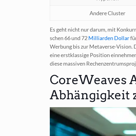
Ande­re Cluster
Es geht nicht nur dar­um, mit Kon­kur­r
schen 66 und 72
Mil­li­ar­den Dol­lar
für
Wer­bung bis zur Meta­ver­se-Visi­on. Da
eine erst­klas­si­ge Posi­ti­on ein­neh
die­se mas­si­ven Rechen­zen­trums­pro­j
CoreWeaves Au
Abhängigkeit z