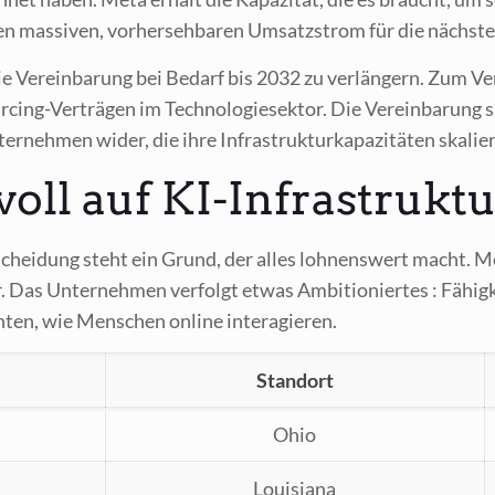
mas­si­ven, vor­her­seh­ba­ren Umsatz­strom für die nächs­te
e Ver­ein­ba­rung bei Bedarf bis 2032 zu ver­län­gern. Zum Ve
ing-Ver­trä­gen im Tech­no­lo­gie­sek­tor. Die Ver­ein­ba­rung s
r­neh­men wider, die ihre Infra­struk­tur­ka­pa­zi­tä­ten ska­li
l auf KI-Infrastruktur
­schei­dung steht ein Grund, der alles loh­nens­wert macht. Me
r. Das Unter­neh­men ver­folgt etwas Ambi­tio­nier­tes : Fähig­kei
n­ten, wie Men­schen online interagieren.
Stand­ort
Ohio
Loui­sia­na