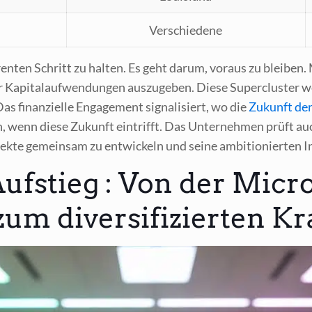
Ver­schie­de­ne
en­ten Schritt zu hal­ten. Es geht dar­um, vor­aus zu blei­ben
 Kapi­tal­auf­wen­dun­gen aus­zu­ge­ben. Die­se Super­clus­ter w
s finan­zi­el­le Enga­ge­ment signa­li­siert, wo die
Zukunft der 
­men, wenn die­se Zukunft ein­trifft. Das Unter­neh­men prüft a
ek­te gemein­sam zu ent­wi­ckeln und sei­ne ambi­tio­nier­ten In
fstieg : Von der Micro
um diversifizierten Kr