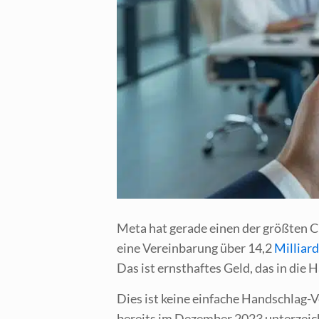
Meta hat gera­de einen der größ­ten Cl
eine Ver­ein­ba­rung über 14,2
Mil­li­ar
Das ist ernst­haf­tes Geld, das in die H
Dies ist kei­ne ein­fa­che Hand­schlag-V
bereits im Dezem­ber 2023 unter­zeich­