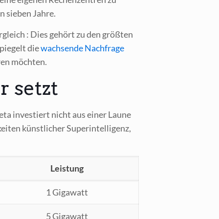
n sie­ben Jahre.
r­gleich : Dies gehört zu den größ­ten
pie­gelt die
wach­sen­de Nach­fra­ge
e­ren möchten.
 setzt
ta inves­tiert nicht aus einer Lau­ne
­ten künst­li­cher Super­in­tel­li­genz,
Leis­tung
1 Giga­watt
5 Giga­watt