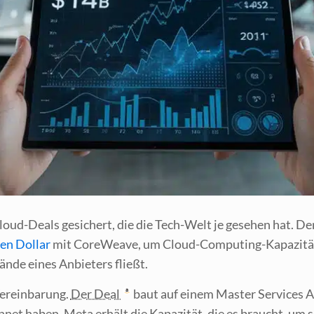
oud-Deals gesi­chert, die die Tech-Welt je gese­hen hat. Der
­den Dol­lar
mit Core­Wea­ve, um Cloud-Com­pu­ting-Kapa­zi­tä­
än­de eines Anbie­ters fließt.
er­ein­ba­rung.
Der Deal
baut auf einem Mas­ter Ser­vices Ag
net haben. Meta erhält die Kapa­zi­tät, die es braucht, um s