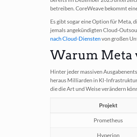
betrei­ben. Core­Wea­ve bekommt einen 
Es gibt sogar eine Opti­on für Meta, di
jemals ange­kün­dig­ten Cloud-Out­sour­c
nach Cloud-Diens­ten
von gro­ßen Unte
Warum Meta vol
Hin­ter jeder mas­si­ven Aus­ga­ben­ent
her­aus Mil­li­ar­den in KI-Infra­struk­tu
die die Art und Wei­se ver­än­dern kön
Pro­jekt
Pro­me­theus
Hype­ri­on