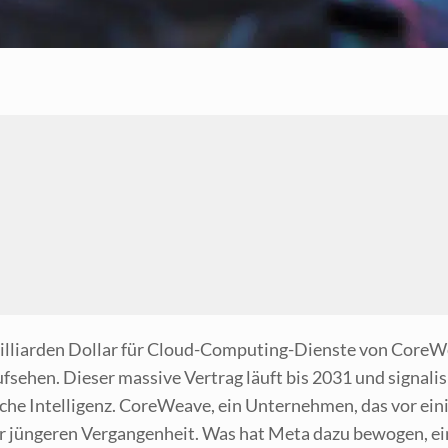
l­li­ar­den Dol­lar für Cloud-Com­pu­ting-Diens­te von Core­We
f­se­hen. Die­ser mas­si­ve Ver­trag läuft bis 2031 und signa­li
che Intel­li­genz. Core­Wea­ve, ein Unter­neh­men, das vor eini
r jün­ge­ren Ver­gan­gen­heit. Was hat Meta dazu bewo­gen, ei