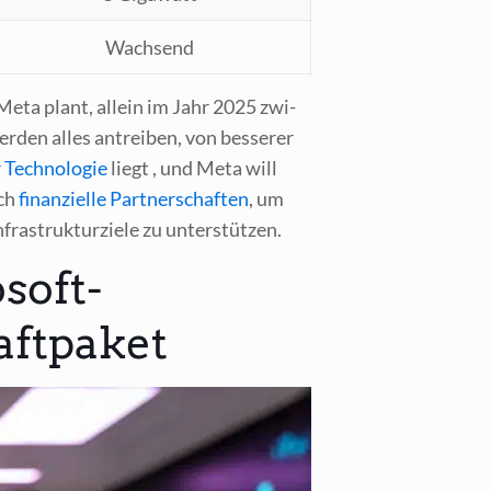
Wach­send
. Meta plant, allein im Jahr 2025 zwi­
er­den alles antrei­ben, von bes­se­rer
Tech­no­lo­gie
liegt , und Meta will
uch
finan­zi­el­le Part­ner­schaf­ten
, um
fra­struk­tur­zie­le zu unterstützen.
soft-
aftpaket