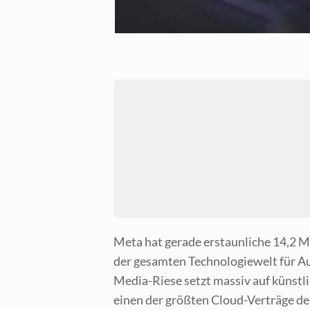
Meta hat gera­de erstaun­li­che 14,2 Mi
der gesam­ten Tech­no­lo­gie­welt für Au
Media-Rie­se setzt mas­siv auf künst­li­
einen der größ­ten Cloud-Ver­trä­ge de