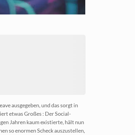
a­ve aus­ge­ge­ben, und das sorgt in
­siert etwas Gro­ßes : Der Social-
­gen Jah­ren kaum exis­tier­te, hält nun
nen so enor­men Scheck aus­zu­stel­len,