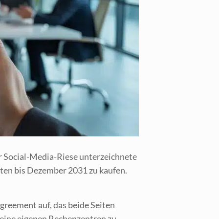
 Social-Media-Rie­se unter­zeich­ne­te
ten bis Dezem­ber 2031 zu kau­fen.
ree­ment auf, das bei­de Sei­ten
ei­ne eige­nen Rechen­zen­tren zu