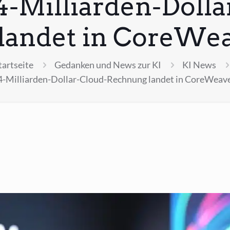
4-Milliarden-Dolla
landet in CoreWea
tartseite
Gedanken und News zur KI
KI News
-Milliarden-Dollar-Cloud-Rechnung landet in CoreWeav