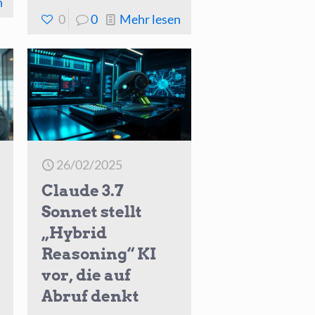
-
n
-
0
0
Mehr lesen
OpenAI
Chad
veröffentlicht
IDE
GPT
mischt
5.1
Programmierung
Codex
mit
Max
Brainrot-
für
26/02/2025
Ablenkungen
langfristige
Claude 3.7
Programmierung
Sonnet stellt
„Hybrid
Reasoning“ KI
vor, die auf
Abruf denkt