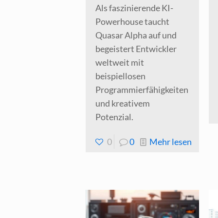
Als faszinierende KI-
Powerhouse taucht
Quasar Alpha auf und
begeistert Entwickler
weltweit mit
beispiellosen
Programmierfähigkeiten
und kreativem
Potenzial.
-
0
0
Mehr lesen
Quasa
Alpha :
Ein
myster
KI-