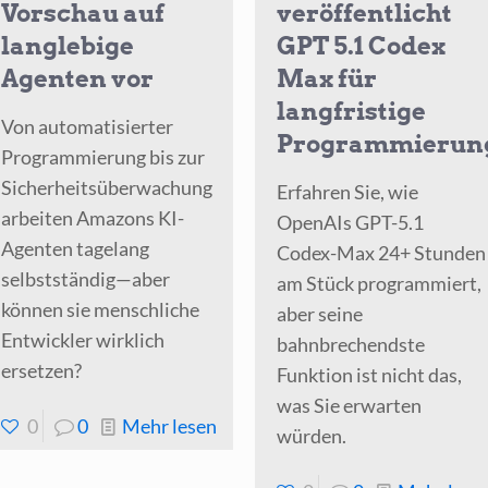
Vorschau auf
veröffentlicht
langlebige
GPT 5.1 Codex
Agenten vor
Max für
langfristige
Von automatisierter
Programmierun
Programmierung bis zur
Sicherheitsüberwachung
Erfahren Sie, wie
arbeiten Amazons KI-
OpenAIs GPT-5.1
Agenten tagelang
Codex-Max 24+ Stunden
selbstständig—aber
am Stück programmiert,
können sie menschliche
aber seine
Entwickler wirklich
bahnbrechendste
ersetzen?
I
Funktion ist nicht das,
.3
was Sie erwarten
-
0
0
Mehr lesen
würden.
Amazon