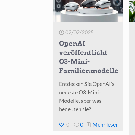
Model
für
fortge
02/02/2025
Progr
OpenAI
und
veröffentlicht
Kreativ
O3-Mini-
Familienmodelle
Entdecken Sie OpenAI's
neueste O3-Mini-
Modelle, aber was
bedeuten sie?
-
0
0
Mehr lesen
OpenA