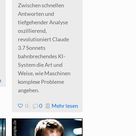
Zwischen schnellen
Antworten und
tiefgehender Analyse
oszillierend,
revolutioniert Claude
3.7 Sonnets
bahnbrechendes KI-
System die Art und
Weise, wie Maschinen
-
n
komplexe Probleme
Bankjobs
angehen.
werden
-
0
0
Mehr lesen
in
Claude
5 Jahren
3.7
aufgrund
Sonnet
von