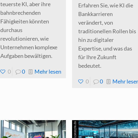
teuerste KI, aber ihre
Erfahren Sie, wie KI die
bahnbrechenden
Bankkarrieren
Fähigkeiten könnten
verändert, von
durchaus
traditionellen Rollen bis
revolutionieren, wie
hin zu digitaler
Unternehmen komplexe
Expertise, und was das
Aufgaben bewältigen.
für Ihre Zukunft
bedeutet.
-
0
0
Mehr lesen
Openai
0
0
Mehr lese
enthüllt
r
O1-
Pro
—
iöses
Seine
bisher