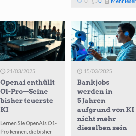
stellt
0
0
Mehr lese
Vorschau
auf
langlebige
Agenten
vor
21/03/2025
15/03/2025
Openai enthüllt
Bankjobs
O1-Pro—Seine
werden in
bisher teuerste
5 Jahren
KI
aufgrund von KI
nicht mehr
Lernen Sie OpenAIs O1-
dieselben sein
Pro kennen, die bisher