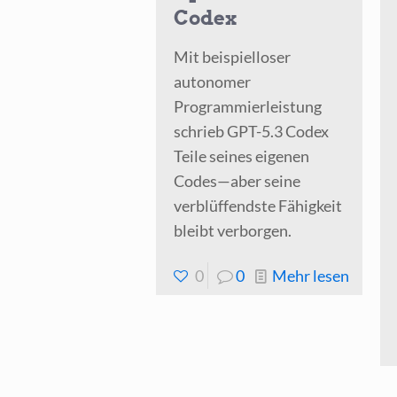
Codex
Mit beispielloser
autonomer
Programmierleistung
schrieb GPT-5.3 Codex
Teile seines eigenen
Codes—aber seine
verblüffendste Fähigkeit
bleibt verborgen.
-
0
0
Mehr lesen
OpenA
GPT‑5
Codex