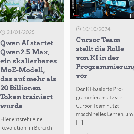
l
teuerste
KI
schrittene
10/10/2024
31/01/2025
ammierung
Cursor Team
Qwen AI startet
stellt die Rolle
Qwen2.5‑Max,
ität
von KI in der
ein skalierbares
Programmierun
MoE-Modell,
vor
das auf mehr als
20 Billionen
Der KI-basier­te Pro­
Token trainiert
gram­mier­an­satz von
wurde
Cur­sor Team nutzt
maschi­nel­les Ler­nen, um
Hier entsteht eine
[…]
Revolution im Bereich
I