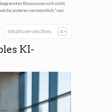
 unbe­grenz­ten Res­sour­cen sich nicht
wel­che ande­ren ver­meint­lich “von
Inhalts­ver­zeich­nis
les KI-