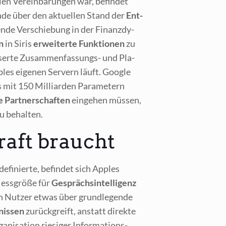
len Ver­ein­ba­run­gen war, befin­det
n­de über den aktu­el­len Stand der
Ent­
­ren­de Ver­schie­bung in der Finanz­dy­
n
in Siris
erwei­ter­te Funk­tio­nen
zu
s­ser­te Zusam­men­fas­sungs- und Pla­
les eige­nen Ser­vern läuft. Goog­le
s mit 150 Mil­li­ar­den Para­me­tern
he Part­ner­schaf­ten
ein­ge­hen müs­sen,
zu behalten.
aft braucht
fi­nier­te, befin­det sich App­les
Mess­grö­ße für
Gesprächs­in­tel­li­genz
nn Nut­zer etwas über grund­le­gen­de
nis­sen
zurück­greift, anstatt direk­te
i­sa­ti­on rie­si­ger Infor­ma­ti­ons­