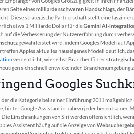
 Emp­fän­ger von Goo­gles Groß­zü­gig­keit in ihren finan­zi­el­
­ren Sei­te eines
mil­li­ar­den­schwe­ren Hand­schlags
, der Bä
cht. Die­se stra­te­gi­sche Part­ner­schaft stellt eine fas­zi­nie
r­lich etwa 1 Mil­li­ar­de Dol­lar für die
Gemi­ni AI-Inte­gra­ti­o
ch auf die Ver­bes­se­rung der Nut­zer­er­fah­rung durch ver­be
­schutz
gewähr­leis­tet wird, indem Goo­gles Modell auf App­
­tref­fen App­les aktu­el­les haus­ei­ge­nes Modell deut­lich, da
a­ti­on
ver­deut­licht, wie selbst Bran­chen­füh­rer
stra­te­gi­sc
heu­ti­gen sich schnell ent­wi­ckeln­den Bran­chen­um­ge­bung 
ingend Googles Suchkr
der die Kate­go­rie bei sei­ner Ein­füh­rung 2011 maß­geb­lich de
ge, hin­ter Goog­le Assistant in nahe­zu jeder bedeut­sa­men 
. Die Ein­schrän­kun­gen von Siri wer­den offen­sicht­lich, we
pp­les Assis­tent häu­fig auf die Anzei­ge von
Web­such­er­geb­
ns­graph
und Such­in­fra­struk­tur zeich­nen sich durch die Orga­n