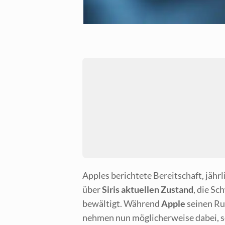
App­les berich­te­te Bereit­schaft, jähr­
über
Siris aktu­el­len Zustand
, die Sch
bewäl­tigt. Wäh­rend
Apple
sei­nen Ruf
neh­men nun mög­li­cher­wei­se dabei, s