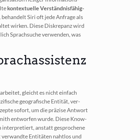
l­te
kon­tex­tu­el­le Ver­ständ­nis­fä­hig­
 behan­delt Siri oft jede Anfra­ge als
al­tet wir­ken. Die­se Dis­kre­panz wird
­lich Sprach­su­che ver­wen­den, was
rachassistenz
­ar­bei­tet, gleicht es nicht ein­fach
i­sche geo­gra­fi­sche Enti­tät, ver­
zep­te sofort, um die prä­zi­se Ant­wort
 Smith ent­wor­fen wur­de. Die­se Know­
inter­pre­tiert, anstatt gespro­che­ne
et ver­wand­te Enti­tä­ten naht­los und