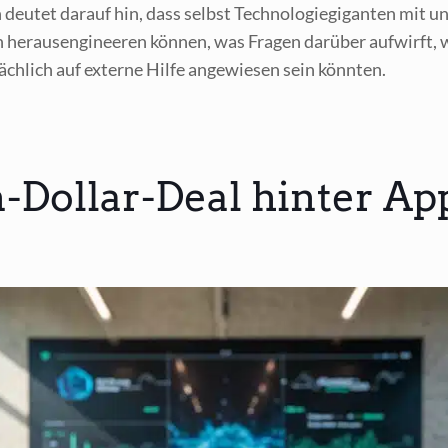
­on deu­tet dar­auf hin, dass selbst Tech­no­lo­gie­gi­gan­ten mit
 her­ausen­gi­nee­ren kön­nen, was Fra­gen dar­über auf­wirft, 
säch­lich auf exter­ne Hil­fe ange­wie­sen sein könnten.
-Dollar-Deal hinter App