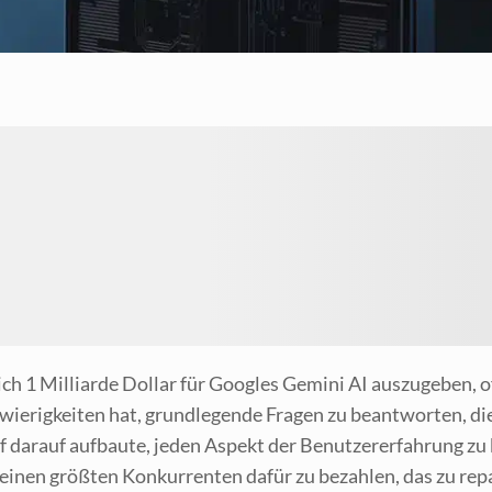
lich 1 Mil­li­ar­de Dol­lar für Goo­gles Gemi­ni AI aus­zu­ge­be
wie­rig­kei­ten hat, grund­le­gen­de Fra­gen zu beant­wor­ten, d
 dar­auf auf­bau­te, jeden Aspekt der Benut­zer­er­fah­rung zu k
ei­nen größ­ten Kon­kur­ren­ten dafür zu bezah­len, das zu repa