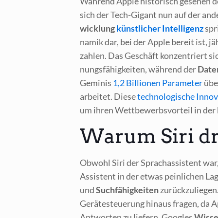
Wäh­rend Apple his­to­risch gese­hen der
sich der Tech-Gigant nun auf der ande
wick­lung
künst­li­cher Intel­li­genz
spri
na­mik dar, bei der Apple bereit ist, jäh
zah­len. Das Geschäft kon­zen­triert si
nungs­fä­hig­kei­ten, wäh­rend der
Daten
Gemi­nis
1,2 Bil­lio­nen Para­me­ter
über
arbei­tet. Die­se
tech­no­lo­gi­sche Inno­v
um ihren Wett­be­werbs­vor­teil in der 
Warum Siri dr
Obwohl Siri der Sprach­as­sis­tent war, 
Assis­tent in der etwas pein­li­chen La
und
Such­fä­hig­kei­ten
zurück­zu­lie­gen
Gerä­te­steue­rung hin­aus fra­gen, da A
Ant­wor­ten zu lie­fern. Goo­gles
Wis­se