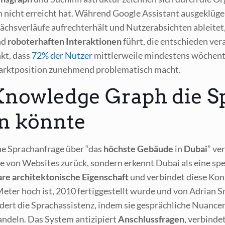
nicht erreicht hat. Wäh­rend Goog­le Assistant aus­ge­klü­ge
s­ver­läu­fe auf­recht­erhält und Nut­zer­ab­sich­ten ablei­tet,
end
robo­ter­haf­ten Inter­ak­tio­nen
führt, die ent­schie­den ver­
kt, dass
72% der Nut­zer
mitt­ler­wei­le min­des­tens wöchent
arkt­po­si­ti­on zuneh­mend pro­ble­ma­tisch macht.
nowledge Graph die Sp
n könnte
e Sprach­an­fra­ge über “das
höchs­te Gebäu­de
in
Dubai
” ver
te von Web­sites zurück, son­dern erkennt Dubai als eine spe­zi­f
­re archi­tek­to­ni­sche Eigen­schaft
und ver­bin­det die­se Kon­
8 Meter hoch ist, 2010 fer­tig­ge­stellt wur­de und von Adri­an
ert die Sprach­as­sis­tenz, indem sie gespräch­li­che Nuan­cen 
an­deln. Das Sys­tem anti­zi­piert
Anschluss­fra­gen
, ver­bin­d