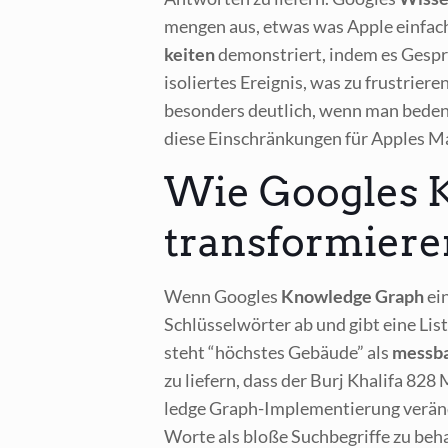
men­gen aus, etwas was Apple ein­fach 
kei­ten
demons­triert, indem es Gespräch
iso­lier­tes Ereig­nis, was zu frus­trie­r
beson­ders deut­lich, wenn man beden
die­se Ein­schrän­kun­gen für App­les M
Wie Googles K
transformiere
Wenn Goo­gles
Know­ledge Graph
ein
Schlüs­sel­wör­ter ab und gibt eine Lis­
steht “höchs­tes Gebäu­de” als
mess­ba
zu lie­fern, dass der Burj Kha­li­fa 82
ledge Graph-Imple­men­tie­rung ver­än­d
Wor­te als blo­ße Such­be­grif­fe zu beh