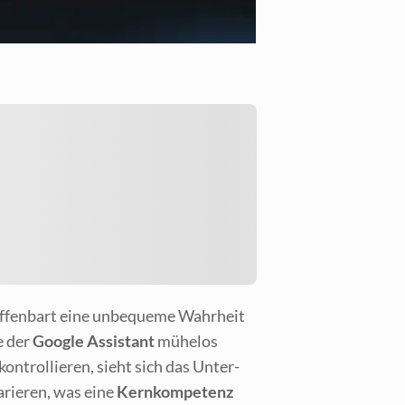
n, offen­bart eine unbe­que­me Wahr­heit
ie der
Goog­le Assistant
mühe­los
on­trol­lie­ren, sieht sich das Unter­
­rie­ren, was eine
Kern­kom­pe­tenz