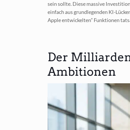
sein soll­te. Die­se mas­si­ve Inves­ti­ti
ein­fach aus grund­le­gen­den KI-Lücken
Apple ent­wi­ckel­ten” Funk­tio­nen tat­
Der Milliarden
Ambitionen