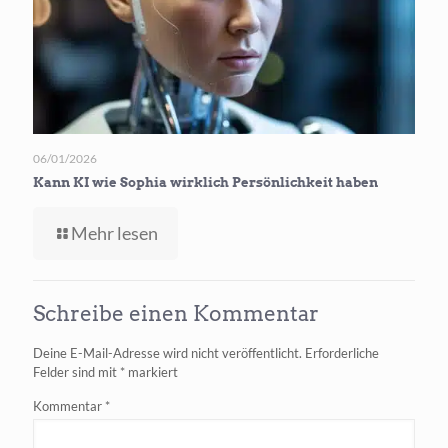
die
Leinwand
06/01/2026
Kann KI wie Sophia wirklich Persönlichkeit haben
-
Mehr lesen
Kann
KI
wie
Schreibe einen Kommentar
Sophia
wirklich
Deine E-Mail-Adresse wird nicht veröffentlicht.
Erforderliche
Persönlichkeit
Felder sind mit
*
markiert
haben
Kommentar
*