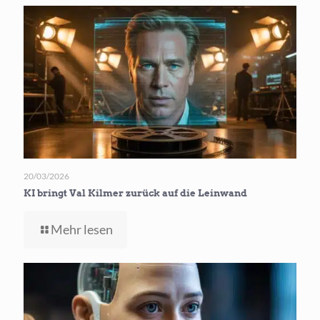
KI-
Herausforderungen
und
Zukunftsaspirationen
in
Einklang
bringen
20/03/2026
KI bringt Val Kilmer zurück auf die Leinwand
-
Mehr lesen
KI
bringt
Val
Kilmer
zurück
auf