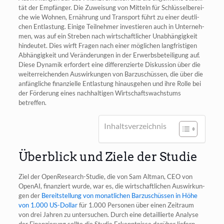
tät der Emp­fän­ger. Die Zuwei­sung von Mit­teln für Schlüs­sel­be­rei­
che wie Woh­nen, Ernäh­rung und Trans­port führt zu einer deut­li­
chen Ent­las­tung. Eini­ge Teil­neh­mer inves­tie­ren auch in Unter­neh­
men, was auf ein Stre­ben nach wirt­schaft­li­cher Unab­hän­gig­keit
hin­deu­tet. Dies wirft Fra­gen nach einer mög­li­chen lang­fris­ti­gen
Abhän­gig­keit und Ver­än­de­run­gen in der Erwerbs­be­tei­li­gung auf.
Die­se Dyna­mik erfor­dert eine dif­fe­ren­zier­te Dis­kus­si­on über die
wei­ter­rei­chen­den Aus­wir­kun­gen von Bar­zu­schüs­sen, die über die
anfäng­li­che finan­zi­el­le Ent­las­tung hin­aus­ge­hen und ihre Rol­le bei
der För­de­rung eines nach­hal­ti­gen Wirt­schafts­wachs­tums
betreffen.
Inhalts­ver­zeich­nis
Überblick und Ziele der Studie
Ziel der Open­Re­se­arch-Stu­die, die von Sam Alt­man, CEO von
Ope­nAI, finan­ziert wur­de, war es, die wirt­schaft­li­chen Aus­wir­kun­
gen der
Bereit­stel­lung von monat­li­chen Bar­zu­schüs­sen in Höhe
von 1.000 US-Dol­lar
für 1.000 Per­so­nen über einen Zeit­raum
von drei Jah­ren zu unter­su­chen. Durch eine detail­lier­te Ana­ly­se
der Finan­zie­rung soll­te die Stu­die Erkennt­nis­se dar­über lie­fern,