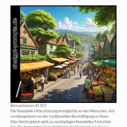
Bar­zu­schüs­sen KI 001
Die finan­zi­el­le Unter­stüt­zung ermög­lich­te es den Men­schen, sich
vor­über­ge­hend von der tra­di­tio­nel­len Beschäf­ti­gung zu lösen.
Dies führ­te jedoch nicht zu nach­hal­ti­gen finan­zi­el­len Fort­schrit­
ten. Die begrenz­ten Fort­schrit­te bei der Ver­rin­ge­rung der sys­