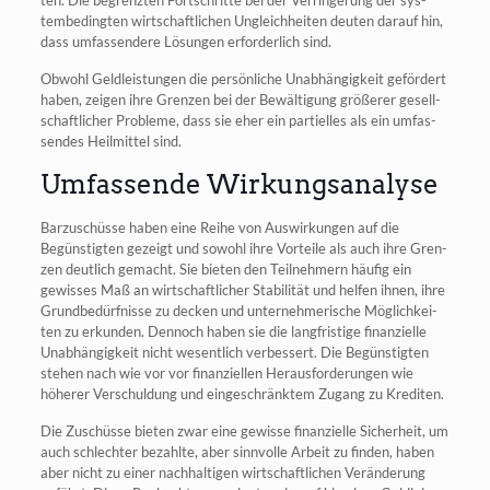
tem­be­ding­ten wirt­schaft­li­chen Ungleich­hei­ten deu­ten dar­auf hin,
dass umfas­sen­de­re Lösun­gen erfor­der­lich sind.
Obwohl Geld­leis­tun­gen die per­sön­li­che Unab­hän­gig­keit geför­dert
haben, zei­gen ihre Gren­zen bei der Bewäl­ti­gung grö­ße­rer gesell­
schaft­li­cher Pro­ble­me, dass sie eher ein par­ti­el­les als ein umfas­
sen­des Heil­mit­tel sind.
Umfassende Wirkungsanalyse
Bar­zu­schüs­se haben eine Rei­he von Aus­wir­kun­gen auf die
Begüns­tig­ten gezeigt und sowohl ihre Vor­tei­le als auch ihre Gren­
zen deut­lich gemacht. Sie bie­ten den Teil­neh­mern häu­fig ein
gewis­ses Maß an wirt­schaft­li­cher Sta­bi­li­tät und hel­fen ihnen, ihre
Grund­be­dürf­nis­se zu decken und unter­neh­me­ri­sche Mög­lich­kei­
ten zu erkun­den. Den­noch haben sie die lang­fris­ti­ge finan­zi­el­le
Unab­hän­gig­keit nicht wesent­lich ver­bes­sert. Die Begüns­tig­ten
ste­hen nach wie vor vor finan­zi­el­len Her­aus­for­de­run­gen wie
höhe­rer Ver­schul­dung und ein­ge­schränk­tem Zugang zu Krediten.
Die Zuschüs­se bie­ten zwar eine gewis­se finan­zi­el­le Sicher­heit, um
auch schlech­ter bezahl­te, aber sinn­vol­le Arbeit zu fin­den, haben
aber nicht zu einer nach­hal­ti­gen wirt­schaft­li­chen Ver­än­de­rung