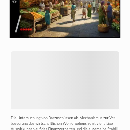
Die Unter­su­chung von Bar­zu­schüs­sen als Mecha­nis­mus zur Ver­
bes­se­rung des wirt­schaft­li­chen Wohl­erge­hens zeigt viel­fäl­ti­ge
Aus­wir­kun­gen auf das Finanz­ver­hal­ten und die all­ge­mei­ne Sta­bi­li­