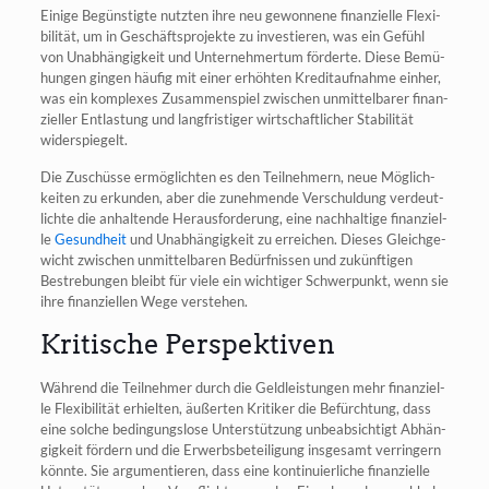
Eini­ge Begüns­tig­te nutz­ten ihre neu gewon­ne­ne finan­zi­el­le Fle­xi­
bi­li­tät, um in Geschäfts­pro­jek­te zu inves­tie­ren, was ein Gefühl
von Unab­hän­gig­keit und Unter­neh­mer­tum för­der­te. Die­se Bemü­
hun­gen gin­gen häu­fig mit einer erhöh­ten Kre­dit­auf­nah­me ein­her,
was ein kom­ple­xes Zusam­men­spiel zwi­schen unmit­tel­ba­rer finan­
zi­el­ler Ent­las­tung und lang­fris­ti­ger wirt­schaft­li­cher Sta­bi­li­tät
widerspiegelt.
Die Zuschüs­se ermög­lich­ten es den Teil­neh­mern, neue Mög­lich­
kei­ten zu erkun­den, aber die zuneh­men­de Ver­schul­dung ver­deut­
lich­te die anhal­ten­de Her­aus­for­de­rung, eine nach­hal­ti­ge finan­zi­el­
le
Gesund­heit
und Unab­hän­gig­keit zu errei­chen. Die­ses Gleich­ge­
wicht zwi­schen unmit­tel­ba­ren Bedürf­nis­sen und zukünf­ti­gen
Bestre­bun­gen bleibt für vie­le ein wich­ti­ger Schwer­punkt, wenn sie
ihre finan­zi­el­len Wege verstehen.
Kritische Perspektiven
Wäh­rend die Teil­neh­mer durch die Geld­leis­tun­gen mehr finan­zi­el­
le Fle­xi­bi­li­tät erhiel­ten, äußer­ten Kri­ti­ker die Befürch­tung, dass
eine sol­che bedin­gungs­lo­se Unter­stüt­zung unbe­ab­sich­tigt Abhän­
gig­keit för­dern und die Erwerbs­be­tei­li­gung ins­ge­samt ver­rin­gern
könn­te. Sie argu­men­tie­ren, dass eine kon­ti­nu­ier­li­che finan­zi­el­le