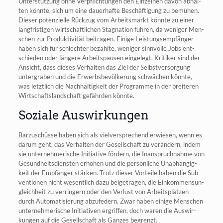
Unter­stüt­zung ohne Ver­pflich­tun­gen den Ein­zel­nen davon abhal­
ten könn­te, sich um eine dau­er­haf­te Beschäf­ti­gung zu bemü­hen.
Die­ser poten­zi­el­le Rück­zug vom Arbeits­markt könn­te zu einer
lang­fris­ti­gen wirt­schaft­li­chen Sta­gna­ti­on füh­ren, da weni­ger Men­
schen zur Pro­duk­ti­vi­tät bei­tra­gen. Eini­ge Leis­tungs­emp­fän­ger
haben sich für schlech­ter bezahl­te, weni­ger sinn­vol­le Jobs ent­
schie­den oder län­ge­re Arbeits­pau­sen ein­ge­legt. Kri­ti­ker sind der
Ansicht, dass die­ses Ver­hal­ten das Ziel der Selbst­ver­sor­gung
unter­gra­ben und die Erwerbs­be­völ­ke­rung schwä­chen könn­te,
was letzt­lich die Nach­hal­tig­keit der Pro­gram­me in der brei­te­ren
Wirt­schafts­land­schaft gefähr­den könnte.
Soziale Auswirkungen
Bar­zu­schüs­se haben sich als viel­ver­spre­chend erwie­sen, wenn es
dar­um geht, das Ver­hal­ten der Gesell­schaft zu ver­än­dern, indem
sie unter­neh­me­ri­sche Initia­ti­ve för­dern, die Inan­spruch­nah­me von
Gesund­heits­diens­ten erhö­hen und die per­sön­li­che Unab­hän­gig­
keit der Emp­fän­ger stär­ken. Trotz die­ser Vor­tei­le haben die Sub­
ven­tio­nen nicht wesent­lich dazu bei­getra­gen, die Ein­kom­mens­un­
gleich­heit zu ver­rin­gern oder den Ver­lust von Arbeits­plät­zen
durch Auto­ma­ti­sie­rung abzu­fe­dern. Zwar haben eini­ge Men­schen
unter­neh­me­ri­sche Initia­ti­ven ergrif­fen, doch waren die Aus­wir­
kun­gen auf die Gesell­schaft als Gan­zes begrenzt.