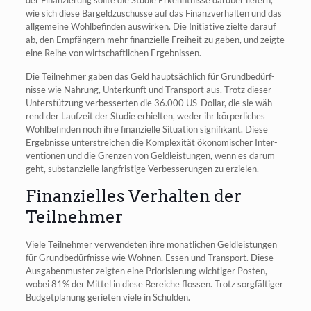
wie sich die­se Bar­geld­zu­schüs­se auf das Finanz­ver­hal­ten und das
all­ge­mei­ne Wohl­be­fin­den aus­wir­ken. Die Initia­ti­ve ziel­te dar­auf
ab, den Emp­fän­gern mehr finan­zi­el­le Frei­heit zu geben, und zeig­te
eine Rei­he von wirt­schaft­li­chen Ergebnissen.
Die Teil­neh­mer gaben das Geld haupt­säch­lich für Grund­be­dürf­
nis­se wie Nah­rung, Unter­kunft und Trans­port aus. Trotz die­ser
Unter­stüt­zung ver­bes­ser­ten die 36.000 US-Dol­lar, die sie wäh­
rend der Lauf­zeit der Stu­die erhiel­ten, weder ihr kör­per­li­ches
Wohl­be­fin­den noch ihre finan­zi­el­le Situa­ti­on signi­fi­kant. Die­se
Ergeb­nis­se unter­strei­chen die Kom­ple­xi­tät öko­no­mi­scher Inter­
ven­tio­nen und die Gren­zen von Geld­leis­tun­gen, wenn es dar­um
geht, sub­stan­zi­el­le lang­fris­ti­ge Ver­bes­se­run­gen zu erzielen.
Finanzielles Verhalten der
Teilnehmer
Vie­le Teil­neh­mer ver­wen­de­ten ihre monat­li­chen Geld­leis­tun­gen
für Grund­be­dürf­nis­se wie Woh­nen, Essen und Trans­port. Die­se
Aus­ga­ben­mus­ter zeig­ten eine Prio­ri­sie­rung wich­ti­ger Pos­ten,
wobei 81% der Mit­tel in die­se Berei­che flos­sen. Trotz sorg­fäl­ti­ger
Bud­get­pla­nung gerie­ten vie­le in Schulden.