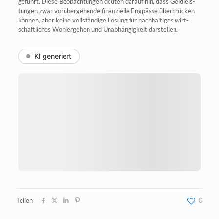
geführt. Die­se Beob­ach­tun­gen deu­ten dar­auf hin, dass Geld­leis­
tun­gen zwar vor­über­ge­hen­de finan­zi­el­le Eng­päs­se über­brü­cken
kön­nen, aber kei­ne voll­stän­di­ge Lösung für nach­hal­ti­ges wirt­
schaft­li­ches Wohl­erge­hen und Unab­hän­gig­keit darstellen.
KI generiert
Teilen
0