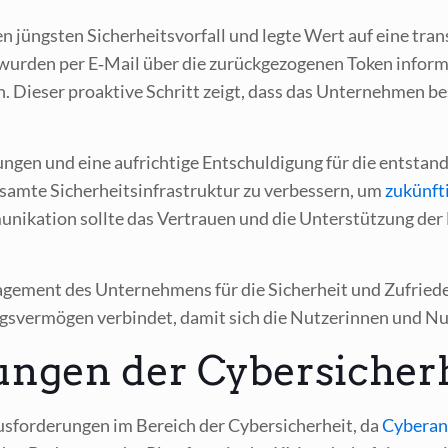
 jüngs­ten Sicher­heits­vor­fall und leg­te Wert auf eine trans
 wur­den per E‑Mail über die zurück­ge­zo­ge­nen Token infor­mi
. Die­ser pro­ak­ti­ve Schritt zeigt, dass das Unter­neh­men be
n­gen und eine auf­rich­ti­ge Ent­schul­di­gung für die ent­stan
esam­te Sicher­heits­in­fra­struk­tur zu ver­bes­sern, um
zukünf­ti
­ni­ka­ti­on soll­te das Ver­trau­en und die Unter­stüt­zung der
­ge­ment des Unter­neh­mens für die Sicher­heit und Zufrie­den
gs­ver­mö­gen ver­bin­det, damit sich die Nut­ze­rin­nen und Nu
ngen der Cybersicher
­for­de­run­gen im Bereich der Cyber­si­cher­heit, da
Cyber­an­