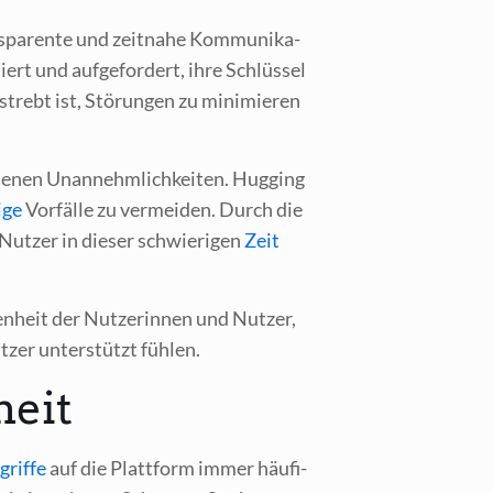
­pa­ren­te und zeit­na­he Kom­mu­ni­ka­
ert und auf­ge­for­dert, ihre Schlüs­sel
strebt ist, Stö­run­gen zu mini­mie­ren
­de­nen Unan­nehm­lich­kei­ten. Hug­ging
­ge
Vor­fäl­le zu ver­mei­den. Durch die
 Nut­zer in die­ser schwie­ri­gen
Zeit
­heit der Nut­ze­rin­nen und Nut­zer,
t­zer unter­stützt fühlen.
heit
grif­fe
auf die Platt­form immer häu­fi­