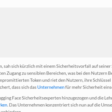
, sah sich kürz­lich mit einem Sicher­heits­vor­fall auf sei­ner
g­ten Zugang zu sen­si­blen Berei­chen, was bei den Nut­zern Be
­pro­mit­tier­ten Token und riet den Nut­zern, ihre Schlüs­sel u
­chert, dass sich das
Unter­neh­men
für mehr Sicher­heit eins
­ging Face Sicher­heits­exper­ten hin­zu­ge­zo­gen und die Leh­r
­ken
. Das Unter­neh­men kon­zen­triert sich nun auf die Umset
u verhindern.