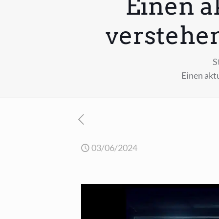
Einen a
verstehen
S
Einen akt
03/06/2024