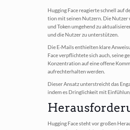
Hug­ging Face reagier­te schnell auf den
ti­on mit sei­nen Nut­zern. Die Nut­zer
und Token umge­hend zu aktua­li­sie­ren
und die Nut­zer zu unterstützen.
Die E‑Mails ent­hiel­ten kla­re Anwei­su
Face ver­pflich­te­te sich auch, sei­ne g
Kon­zen­tra­ti­on auf eine offe­ne Kom­mu
auf­recht­erhal­ten werden.
Die­ser Ansatz unter­streicht das Enga
indem es Dring­lich­keit mit Ein­füh­lun
Herausforderu
Hug­ging Face steht vor gro­ßen Her­aus