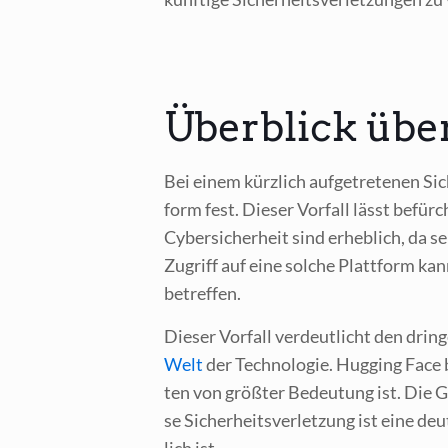
Überblick über
Bei einem kürz­lich auf­ge­tre­te­nen Sich
form fest. Die­ser Vor­fall lässt befür
Cyber­si­cher­heit sind erheb­lich, da s
Zugriff auf eine sol­che Platt­form kan
betreffen.
Die­ser Vor­fall ver­deut­licht den drin
Welt
der Tech­no­lo­gie. Hug­ging Face 
ten von größ­ter Bedeu­tung ist. Die Ge
se Sicher­heits­ver­let­zung ist eine deu
lich ist.