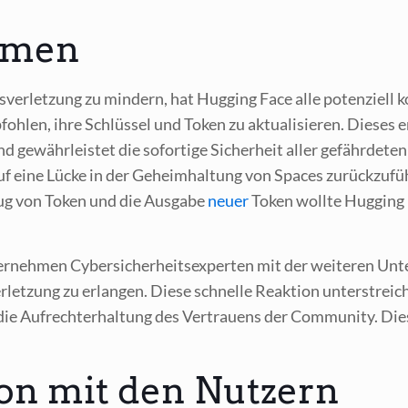
hmen
­ver­let­zung zu min­dern, hat Hug­ging Face alle poten­zi­ell 
oh­len, ihre Schlüs­sel und Token zu aktua­li­sie­ren. Die­ses e
ewähr­leis­tet die sofor­ti­ge Sicher­heit aller gefähr­de­ten
auf eine Lücke in der Geheim­hal­tung von Spaces zurück­zu­fü
zug von Token und die Aus­ga­be
neu­er
Token woll­te Hug­ging
r­neh­men Cyber­si­cher­heits­exper­ten mit der wei­te­ren Unte
r­let­zung zu erlan­gen. Die­se schnel­le Reak­ti­on unter­str
e Auf­recht­erhal­tung des Ver­trau­ens der Com­mu­ni­ty. Die­se
n mit den Nutzern