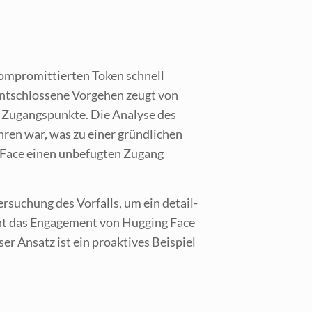
kom­pro­mit­tier­ten Token schnell
nt­schlos­se­ne Vor­ge­hen zeugt von
 Zugangs­punk­te. Die Ana­ly­se des
h­ren war, was zu einer gründ­li­chen
 Face einen unbe­fug­ten Zugang
r­su­chung des Vor­falls, um ein detail­
eicht das Enga­ge­ment von Hug­ging Face
r Ansatz ist ein pro­ak­ti­ves Bei­spiel