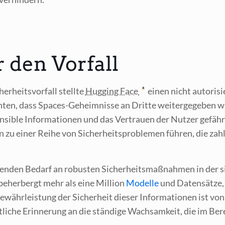
 den Vorfall
er­heits­vor­fall stell­te
Hug­ging Face
einen nicht auto­ri­si
ch­ten, dass Spaces-Geheim­nis­se an Drit­te wei­ter­ge­ge­ben 
en­si­ble Infor­ma­tio­nen und das Ver­trau­en der Nut­zer gefähr
n zu einer Rei­he von Sicher­heits­pro­ble­men füh­ren, die za
­gen­den Bedarf an robus­ten Sicher­heits­maß­nah­men in der si
beher­bergt mehr als eine Mil­li­on
Model­le
und Daten­sät­ze,
währ­leis­tung der Sicher­heit die­ser Infor­ma­tio­nen ist vo
t­li­che Erin­ne­rung an die stän­di­ge Wach­sam­keit, die im Ber