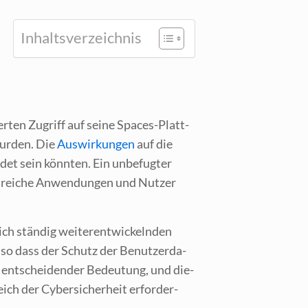
Inhalts­ver­zeich­nis
er­ten Zugriff auf sei­ne Spaces-Platt­
wur­den. Die
Aus­wir­kun­gen
auf die
­det sein könn­ten. Ein unbe­fug­ter
hl­rei­che Anwen­dun­gen und Nut­zer
ch stän­dig wei­ter­ent­wi­ckeln­den
 so dass der Schutz der Benut­zer­da­
n ent­schei­den­der Bedeu­tung, und die­
eich der Cyber­si­cher­heit erfor­der­