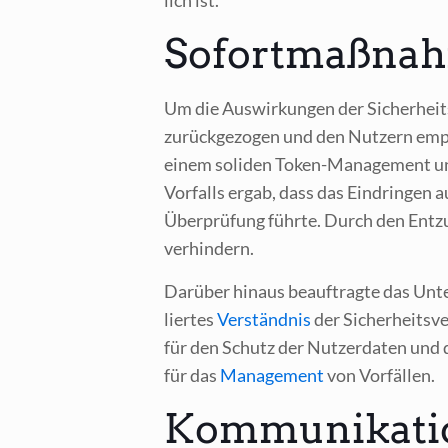
Sofortmaßna
Um die Aus­wir­kun­gen der Sicher­heits
zurück­ge­zo­gen und den Nut­zern emp­f
einem soli­den Token-Manage­ment und g
Vor­falls ergab, dass das Ein­drin­gen 
Über­prü­fung führ­te. Durch den Ent­
verhindern.
Dar­über hin­aus beauf­trag­te das Unte
lier­tes
Ver­ständ­nis
der Sicher­heits­ve
für den Schutz der Nut­zer­da­ten und di
für das
Manage­ment
von Vorfällen.
Kommunikatio