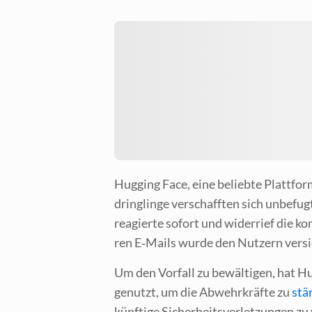
Hug­ging Face, eine belieb­te Platt­form
dring­lin­ge ver­schaff­ten sich unbe­fu
reagier­te sofort und wider­rief die kom
ren E‑Mails wur­de den Nut­zern ver­si
Um den Vor­fall zu bewäl­ti­gen, hat Hug
genutzt, um die Abwehr­kräf­te zu
stär
künf­ti­ge Sicher­heits­ver­let­zun­gen z