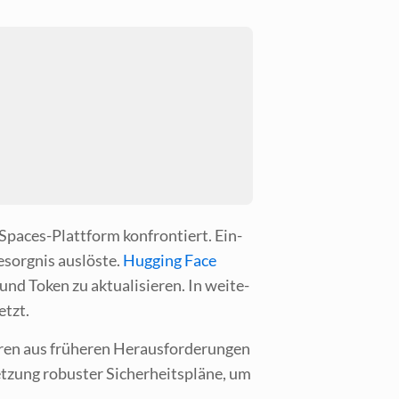
 Spaces-Platt­form kon­fron­tiert. Ein­
sorg­nis aus­lös­te.
Hug­ging Face
nd Token zu aktua­li­sie­ren. In wei­te­
etzt.
en aus frü­he­ren Her­aus­for­de­run­gen
­zung robus­ter Sicher­heits­plä­ne, um