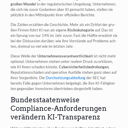
gro­ßen Wan­del
in der regu­la­to­ri­schen Umge­bung. Unter­neh­men,
die sich nie zuvor Gedan­ken über KI gemacht haben, stel­len sie
plötz­lich in den Mit­tel­punkt ihrer offi­zi­el­len Berichte.
Die Zah­len erzäh­len die Geschich­te. Mehr als ein Drit­tel der gro­
ßen Fir­men führt KI nun als eige­ne
Risi­ko­ka­te­go­rie
auf. Das ist
ein Sprung von nur 14% im Jahr zuvor. Fast die Hälf­te erwähnt sie
bei der Dis­kus­si­on dar­über, wie ihre Vor­stän­de auf Pro­ble­me ach­
ten, drei­mal so viel wie im letz­ten Jahr.
Die­se Wel­le der
Unter­neh­mens­ver­ant­wort­lich­keit
ist nicht mehr
optio­nal. Unter­neh­men ste­hen unter rea­lem Druck zu erklä­ren,
wie KI ihnen scha­den könn­te.
Cyber­si­cher­heits­be­dro­hun­gen
,
Repu­ta­ti­ons­schä­den und ope­ra­ti­ve Aus­fäl­le ste­hen ganz oben auf
ihrer Sor­gen­lis­te. Die
Durch­set­zungs­ab­tei­lung
der SEC hat
bereits Fäl­le gegen Unter­neh­men bei­gelegt, die ihre KI-Fähig­kei­
ten gegen­über Inves­to­ren über­trie­ben dar­ge­stellt haben.
Bundesstaatenweise
Compliance-Anforderungen
verändern KI-Transparenz