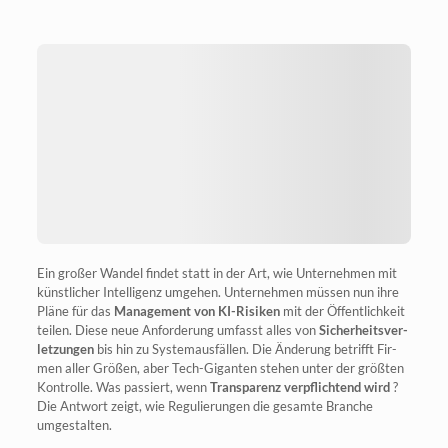
Ein gro­ßer Wan­del fin­det statt in der Art, wie Unter­neh­men mit
künst­li­cher Intel­li­genz umge­hen. Unter­neh­men müs­sen nun ihre
Plä­ne für das
Manage­ment von KI-Risi­ken
mit der Öffent­lich­keit
tei­len. Die­se neue Anfor­de­rung umfasst alles von
Sicher­heits­ver­
let­zun­gen
bis hin zu Sys­tem­aus­fäl­len. Die Ände­rung betrifft Fir­
men aller Grö­ßen, aber Tech-Gigan­ten ste­hen unter der größ­ten
Kon­trol­le. Was pas­siert, wenn
Trans­pa­renz ver­pflich­tend wird
?
Die Ant­wort zeigt, wie Regu­lie­run­gen die gesam­te Bran­che
umgestalten.