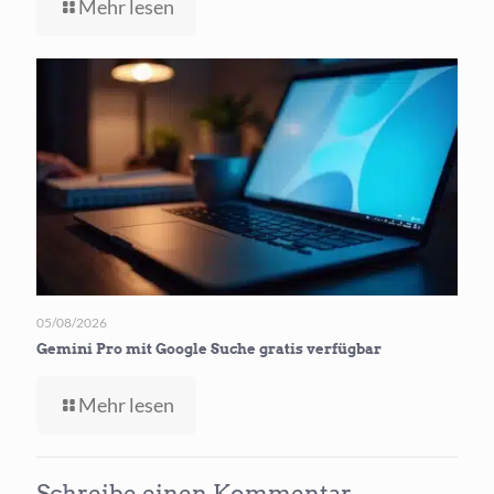
-
Mehr lesen
ChatGPT
GPT
Terra
senkt
Kosten
für User
05/08/2026
Gemini Pro mit Google Suche gratis verfügbar
-
Mehr lesen
Gemini
Pro
mit
Schreibe einen Kommentar