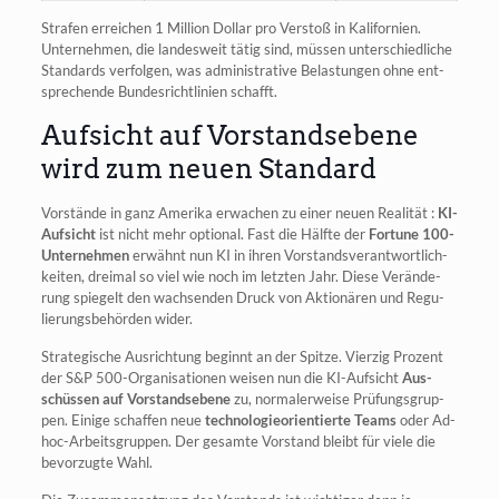
Stra­fen errei­chen 1 Mil­li­on Dol­lar pro Ver­stoß in Kali­for­ni­en.
Unter­neh­men, die lan­des­weit tätig sind, müs­sen unter­schied­li­che
Stan­dards ver­fol­gen, was admi­nis­tra­ti­ve Belas­tun­gen ohne ent­
spre­chen­de Bun­des­richt­li­ni­en schafft.
Aufsicht auf Vorstandsebene
wird zum neuen Standard
Vor­stän­de in ganz Ame­ri­ka erwa­chen zu einer neu­en Rea­li­tät :
KI-
Auf­sicht
ist nicht mehr optio­nal. Fast die Hälf­te der
For­tu­ne 100-
Unter­neh­men
erwähnt nun KI in ihren Vor­stands­ver­ant­wort­lich­
kei­ten, drei­mal so viel wie noch im letz­ten Jahr. Die­se Ver­än­de­
rung spie­gelt den wach­sen­den Druck von Aktio­nä­ren und Regu­
lie­rungs­be­hör­den wider.
Stra­te­gi­sche Aus­rich­tung beginnt an der Spit­ze. Vier­zig Pro­zent
der S&P 500-Orga­ni­sa­tio­nen wei­sen nun die KI-Auf­sicht
Aus­
schüs­sen auf Vor­stands­ebe­ne
zu, nor­ma­ler­wei­se Prü­fungs­grup­
pen. Eini­ge schaf­fen neue
tech­no­lo­gie­ori­en­tier­te Teams
oder Ad-
hoc-Arbeits­grup­pen. Der gesam­te Vor­stand bleibt für vie­le die
bevor­zug­te Wahl.