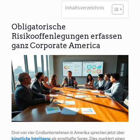
Inhalts­ver­zeich­nis
Obligatorische
Risikooffenlegungen erfassen
ganz Corporate America
Drei von vier Groß­un­ter­neh­men in Ame­ri­ka spre­chen jetzt über
künst­li­che Intel­li­genz
als ernst­haf­te Sor­ge. Dies mar­kiert einen