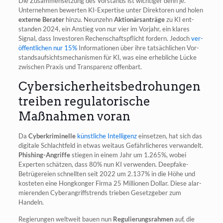
Die Zusam­men­set­zung des Vor­stands ist wich­ti­ger denn je.
Unter­neh­men bewer­ten KI-Exper­ti­se unter Direk­to­ren und holen
exter­ne Bera­ter
hin­zu. Neun­zehn
Aktio­närs­an­trä­ge
zu KI ent­
stan­den 2024, ein Anstieg von nur vier im Vor­jahr, ein kla­res
Signal, dass Inves­to­ren Rechen­schafts­pflicht for­dern. Jedoch
ver­
öf­fent­li­chen nur 15%
Infor­ma­tio­nen über ihre tat­säch­li­chen Vor­
stands­auf­sichts­me­cha­nis­men für KI, was eine erheb­li­che Lücke
zwi­schen Pra­xis und Trans­pa­renz offenbart.
Cybersicherheitsbedrohungen
treiben regulatorische
Maßnahmen voran
Da
Cyber­kri­mi­nel­le
künst­li­che Intel­li­genz
ein­set­zen, hat sich das
digi­ta­le Schlacht­feld in etwas weit­aus Gefähr­li­che­res ver­wan­delt.
Phis­hing-Angrif­fe
stie­gen in einem Jahr um 1.265%, wobei
Exper­ten schät­zen, dass 80% nun KI ver­wen­den. Deepf­ake-
Betrü­ge­rei­en schnell­ten seit 2022 um 2.137% in die Höhe und
kos­te­ten eine Hong­kon­ger Fir­ma 25 Mil­lio­nen Dol­lar. Die­se alar­
mie­ren­den Cyber­an­griffs­trends trie­ben Gesetz­ge­ber zum
Handeln.
Regie­run­gen welt­weit bau­en nun
Regu­lie­rungs­rah­men
auf, die