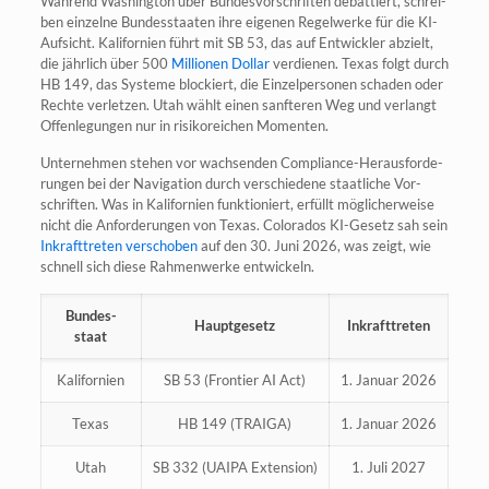
Wäh­rend Washing­ton über Bun­des­vor­schrif­ten debat­tiert, schrei­
ben ein­zel­ne Bun­des­staa­ten ihre eige­nen Regel­wer­ke für die KI-
Auf­sicht. Kali­for­ni­en führt mit SB 53, das auf Ent­wick­ler abzielt,
die jähr­lich über 500
Mil­lio­nen Dol­lar
ver­die­nen. Texas folgt durch
HB 149, das Sys­te­me blo­ckiert, die Ein­zel­per­so­nen scha­den oder
Rech­te ver­let­zen. Utah wählt einen sanf­te­ren Weg und ver­langt
Offen­le­gun­gen nur in risi­ko­rei­chen Momenten.
Unter­neh­men ste­hen vor wach­sen­den Com­pli­ance-Her­aus­for­de­
run­gen bei der Navi­ga­ti­on durch ver­schie­de­ne staat­li­che Vor­
schrif­ten. Was in Kali­for­ni­en funk­tio­niert, erfüllt mög­li­cher­wei­se
nicht die Anfor­de­run­gen von Texas. Colo­ra­dos KI-Gesetz sah sein
Inkraft­tre­ten ver­scho­ben
auf den 30. Juni 2026, was zeigt, wie
schnell sich die­se Rah­men­wer­ke entwickeln.
Bun­des­
Haupt­ge­setz
Inkraft­tre­ten
staat
Kali­for­ni­en
SB 53 (Fron­tier AI Act)
1. Janu­ar 2026
Texas
HB 149 (TRAIGA)
1. Janu­ar 2026
Utah
SB 332 (UAIPA Extension)
1. Juli 2027