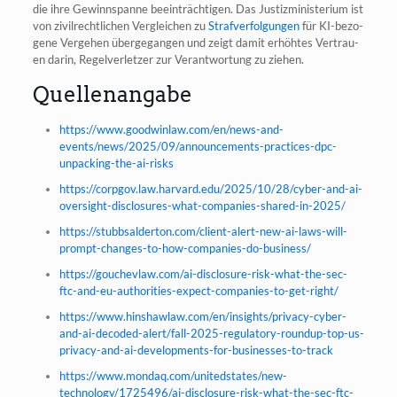
die ihre Gewinn­span­ne beein­träch­ti­gen. Das Jus­tiz­mi­nis­te­ri­um ist
von zivil­recht­li­chen Ver­glei­chen zu
Straf­ver­fol­gun­gen
für KI-bezo­
ge­ne Ver­ge­hen über­ge­gan­gen und zeigt damit erhöh­tes Ver­trau­
en dar­in, Regel­ver­let­zer zur Ver­ant­wor­tung zu ziehen.
Quellenangabe
https://www.goodwinlaw.com/en/news-and-
events/news/2025/09/announcements-practices-dpc-
unpacking-the-ai-risks
https://corpgov.law.harvard.edu/2025/10/28/cyber-and-ai-
oversight-disclosures-what-companies-shared-in-2025/
https://stubbsalderton.com/client-alert-new-ai-laws-will-
prompt-changes-to-how-companies-do-business/
https://gouchevlaw.com/ai-disclosure-risk-what-the-sec-
ftc-and-eu-authorities-expect-companies-to-get-right/
https://www.hinshawlaw.com/en/insights/privacy-cyber-
and-ai-decoded-alert/fall-2025-regulatory-roundup-top-us-
privacy-and-ai-developments-for-businesses-to-track
https://www.mondaq.com/unitedstates/new-
technology/1725496/ai-disclosure-risk-what-the-sec-ftc-