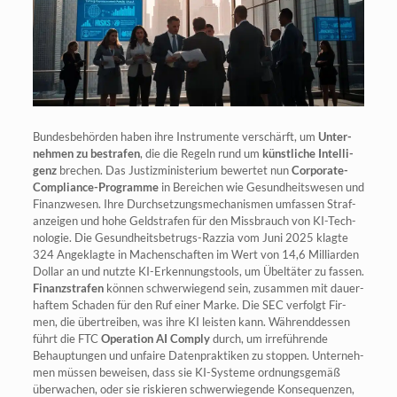
Bun­des­be­hör­den haben ihre Instru­men­te ver­schärft, um
Unter­
neh­men zu bestra­fen
, die die Regeln rund um
künst­li­che Intel­li­
genz
bre­chen. Das Jus­tiz­mi­nis­te­ri­um bewer­tet nun
Cor­po­ra­te-
Com­pli­ance-Pro­gram­me
in Berei­chen wie Gesund­heits­we­sen und
Finanz­we­sen. Ihre Durch­set­zungs­me­cha­nis­men umfas­sen Straf­
an­zei­gen und hohe Geld­stra­fen für den Miss­brauch von KI-Tech­
no­lo­gie. Die Gesund­heits­be­trugs-Raz­zia vom Juni 2025 klag­te
324 Ange­klag­te in Machen­schaf­ten im Wert von 14,6 Mil­li­ar­den
Dol­lar an und nutz­te KI-Erken­nungs­tools, um Übel­tä­ter zu fas­sen.
Finanz­stra­fen
kön­nen schwer­wie­gend sein, zusam­men mit dau­er­
haf­tem Scha­den für den Ruf einer Mar­ke. Die SEC ver­folgt Fir­
men, die über­trei­ben, was ihre KI leis­ten kann. Wäh­rend­des­sen
führt die FTC
Ope­ra­ti­on AI Com­ply
durch, um irre­füh­ren­de
Behaup­tun­gen und unfai­re Daten­prak­ti­ken zu stop­pen. Unter­neh­
men müs­sen bewei­sen, dass sie KI-Sys­te­me ord­nungs­ge­mäß
über­wa­chen, oder sie ris­kie­ren schwer­wie­gen­de Kon­se­quen­zen,