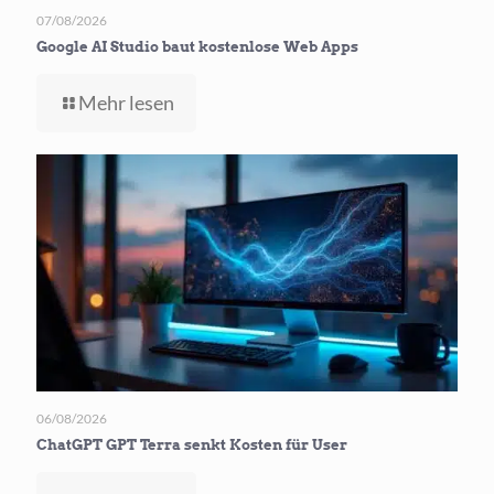
07/08/2026
Google AI Studio baut kostenlose Web Apps
-
Mehr lesen
Google
AI
Studio
baut
kostenlose
Web Apps
06/08/2026
ChatGPT GPT Terra senkt Kosten für User