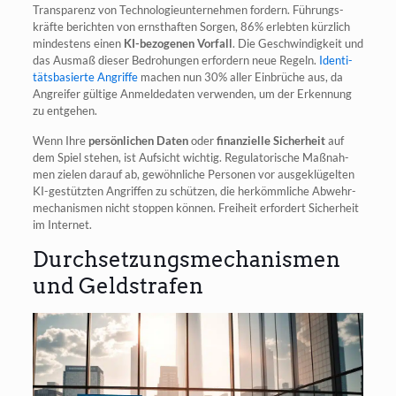
Trans­pa­renz von Tech­no­lo­gie­un­ter­neh­men for­dern. Füh­rungs­
kräf­te berich­ten von ernst­haf­ten Sor­gen, 86% erleb­ten kürz­lich
min­des­tens einen
KI-bezo­ge­nen Vor­fall
. Die Geschwin­dig­keit und
das Aus­maß die­ser Bedro­hun­gen erfor­dern neue Regeln.
Iden­ti­
täts­ba­sier­te Angrif­fe
machen nun 30% aller Ein­brü­che aus, da
Angrei­fer gül­ti­ge Anmel­de­da­ten ver­wen­den, um der Erken­nung
zu entgehen.
Wenn Ihre
per­sön­li­chen Daten
oder
finan­zi­el­le Sicher­heit
auf
dem Spiel ste­hen, ist Auf­sicht wich­tig. Regu­la­to­ri­sche Maß­nah­
men zie­len dar­auf ab, gewöhn­li­che Per­so­nen vor aus­ge­klü­gel­ten
KI-gestütz­ten Angrif­fen zu schüt­zen, die her­kömm­li­che Abwehr­
me­cha­nis­men nicht stop­pen kön­nen. Frei­heit erfor­dert Sicher­heit
im Internet.
Durchsetzungsmechanismen
und Geldstrafen