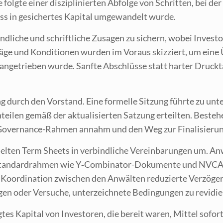
olg­te einer dis­zi­pli­nier­ten Abfol­ge von Schrit­ten, bei der 
ess in gesi­cher­tes Kapi­tal umge­wan­delt wurde.
i­che und schrift­li­che Zusa­gen zu sichern, wobei Inves­to
­ge und Kon­di­tio­nen wur­den im Vor­aus skiz­ziert, um eine Ü
­an­ge­trie­ben wur­de. Sanf­te Abschlüs­se statt har­ter Druck­
 durch den Vor­stand. Eine for­mel­le Sit­zung führ­te zu unter
ei­len gemäß der aktua­li­sier­ten Sat­zung erteil­ten. Bestehe
­en Gover­nan­ce-Rah­men annahm und den Weg zur Fina­li­sie­r
l­ten Term Sheets in ver­bind­li­che Ver­ein­ba­run­gen um. An
tan­dard­rah­men wie Y‑Com­bi­na­tor-Doku­men­te und NVCA-Mu
 Koor­di­na­ti­on zwi­schen den Anwäl­ten redu­zier­te Ver­zö­
­gen oder Ver­su­che, unter­zeich­ne­te Bedin­gun­gen zu revi­die
­tes Kapi­tal von Inves­to­ren, die bereit waren, Mit­tel sofort