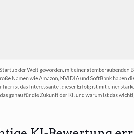
 Start­up der Welt gewor­den, mit einer atem­be­rau­ben­den Be
 Gro­ße Namen wie Ama­zon, NVIDIA und Soft­Bank haben die­s
hier ist das Inter­es­san­te , die­ser Erfolg ist mit einer star­k
das genau für die Zukunft der KI, und war­um ist das wichti
tige KI-Bewertung err