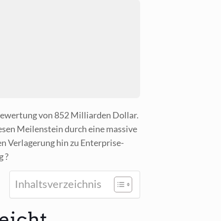
wer­tung von 852 Mil­li­ar­den Dol­lar.
en Mei­len­stein durch eine mas­si­ve
en Ver­la­ge­rung hin zu Enter­pri­se-
g ?
Inhalts­ver­zeich­nis
eicht