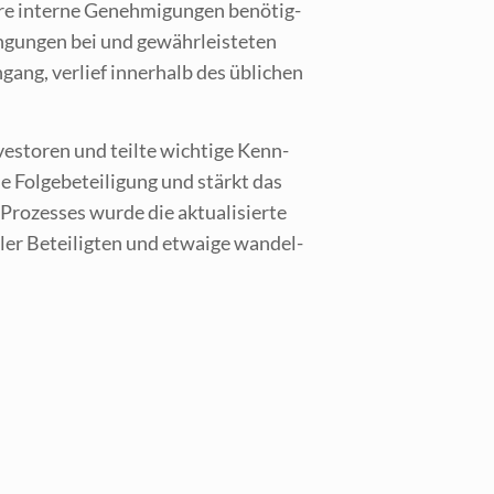
­re inter­ne Geneh­mi­gun­gen benö­tig­
n­gun­gen bei und gewähr­leis­te­ten
ang, ver­lief inner­halb des übli­chen
s­to­ren und teil­te wich­ti­ge Kenn­
ie Fol­ge­be­tei­li­gung und stärkt das
ro­zes­ses wur­de die aktua­li­sier­te
aller Betei­lig­ten und etwa­ige wan­del­