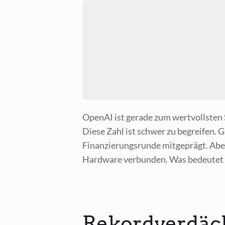
Ope­nAI ist gera­de zum wert­volls­ten
Die­se Zahl ist schwer zu begrei­fen.
Finan­zie­rungs­run­de mit­ge­prägt. Aber 
Hard­ware ver­bun­den. Was bedeu­tet 
Rekordverdäch