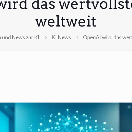
ird das wertvollst
weltweit
 und News zur KI
KI News
OpenAI wird das wert