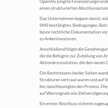
Ope­nAIs jüngs­te Finan­zie­rungs­run­de f
einen struk­tu­rier­ten Abschluss­pro­z
Das Unter­neh­men begann damit, münd­l
SMS bestä­tig­ten. Bedin­gun­gen, Beträ
bevor recht­li­che Doku­men­ta­ti­on vor
zu Ankerinvestoren.
Anschlie­ßend folg­te die Geneh­mi­gung
die die Befug­nis zur Zutei­lung von Ant
Aktio­närs­re­so­lu­ti­on, die den neu
Die Rechts­teams bei­der Sei­ten wan­de
Struk­tu­ren ver­traut waren und auf S
fen, beschleu­nig­ten den Pro­zess. Die
auf Warn­si­gna­le wie Zeit­ver­zö­ge­run
Ein ers­ter Abschluss sicher­te zuge­sag