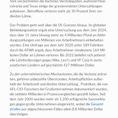
York ver­zeich­ne­ten die höchs­ten Ver­stoß­quo­ten, wäh­rend Penn­
syl­va­nia und Texas eini­ge der gra­vie­rends­ten Unter­zah­lun­gen
auf­wie­sen , Betrof­fe­ne ver­lo­ren mehr als 30 Pro­zent ihrer ver­
dien­ten Löhne.
Das Pro­blem geht weit über die US-Gren­zen hin­aus. Im glo­ba­len
Beklei­dungs­sek­tor ergab eine Unter­su­chung aus dem Jahr 2024,
dass über 15 Jah­re hin­weg mehr als 4 Mil­li­ar­den Pfund an Abfin­
dungs­zah­lun­gen von Mil­lio­nen von Arbeit­neh­mern ein­be­hal­ten
wur­den. Eine Umfra­ge aus dem Jahr 2020 unter 189 Fabri­ken
durch die AFWA ergab, dass Arbeit­neh­mer min­des­tens 164 Mil­
lio­nen Dol­lar an Löh­nen ver­lo­ren. Bis 2022 belie­fen sich poten­zi­
el­le Lohn­for­de­run­gen gegen Nike, Levi’s und VF Corp in sechs
asia­ti­schen Län­dern auf geschätz­te 427 Mil­lio­nen Dollar.
Zu den unter­neh­me­ri­schen Mecha­nis­men, die die Ver­lus­te antrei­
ben, gehö­ren unbe­zahl­te Über­stun­den, Arbeits­pflich­ten außer­
halb der Arbeits­zeit und direk­te Unter­zah­lung , Prak­ti­ken, die von
AFL-CIO-For­schern bei Groß­un­ter­neh­men doku­men­tiert wur­den,
die seit­dem Mil­li­ar­den in Pro­zess­ver­glei­chen gezahlt haben. Seit
dem Jahr 2000 wur­den mehr als 1.200 erfolg­rei­che Sam­mel­kla­
gen gegen gro­ße Unter­neh­men ein­ge­reicht, wobei die
Gesamt­
stra­fen
aus abge­schlos­se­nen Fäl­len allein 8,8 Mil­li­ar­den Dol­lar
übersteigen.