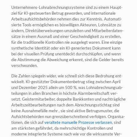
Unter­neh­mens-Lohn­ab­rech­nungs­sys­te­me sind zu einem Haupt­
ziel für KI-gesteu­er­ten Betrug gewor­den, und inter­na­tio­na­le
Arbeits­auf­sichts­be­hör­den neh­men dies zur Kennt­nis. Auto­ma­ti­
sier­te Tools ermög­li­chen es bös­wil­li­gen Akteu­ren, Lohn­sät­ze zu
ändern, Direkt­über­wei­sun­gen umzu­lei­ten und Mit­ar­bei­ter­da­ten­
sät­ze in einem Aus­maß und einer Geschwin­dig­keit zu erstel­len,
für die tra­di­tio­nel­le Kon­trol­len nie aus­ge­legt waren. Eine ein­zi­ge
syn­the­ti­sche Iden­ti­tät oder ein KI-gene­rier­tes Doku­ment kann
bei der visu­el­len Prü­fung unent­deckt durch­schlüp­fen, und wenn
die Abstim­mung die Abwei­chung erkennt, sind die Gel­der bereits
verschwunden.
Die Zah­len spie­geln wider, wie schnell sich die­se Bedro­hung ent­
wi­ckelt. KI-gestütz­ter Doku­men­ten­be­trug stieg zwi­schen April
und Dezem­ber 2025 allein um 500 %, was Lohn­ab­rech­nungs­ab­
tei­lun­gen in allen Bran­chen in höchs­te Alarm­be­reit­schaft ver­
setzt. Geis­ter­mit­ar­bei­ter, dop­pel­te Bank­kon­ten und nach­träg­li­che
Arbeits­zeit­be­ar­bei­tun­gen nach dem Abrech­nungs­stich­tag sind
kei­ne Aus­nah­me­fäl­le mehr , sie sind akti­ve Betrugs­mus­ter, die
Auf­sichts­be­hör­den nun grenz­über­schrei­tend ver­fol­gen. Orga­ni­sa­
tio­nen, die sich auf
ver­al­te­te manu­el­le Pro­zes­se ver­las­sen
, sind
am stärks­ten gefähr­det, da mehr­schich­ti­ge Kon­trol­len und
moder­ne inte­grier­te Sys­te­me nach wie vor die wirk­sams­te Ver­